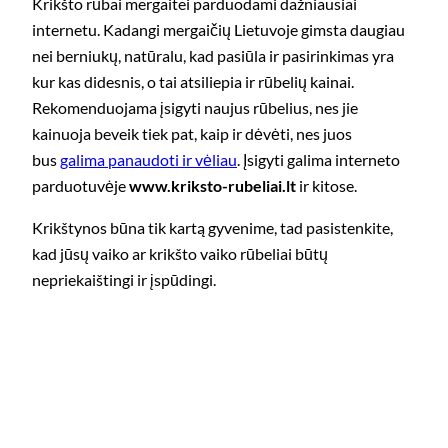
Krikšto rūbai mergaitei parduodami dažniausiai
internetu. Kadangi mergaičių Lietuvoje gimsta daugiau
nei berniukų, natūralu, kad pasiūla ir pasirinkimas yra
kur kas didesnis, o tai atsiliepia ir rūbelių kainai.
Rekomenduojama įsigyti naujus rūbelius, nes jie
kainuoja beveik tiek pat, kaip ir dėvėti, nes juos
bus
galima panaudoti ir vėliau
. Įsigyti galima interneto
parduotuvėje
www.kriksto-rubeliai.lt
ir kitose.
Krikštynos būna tik kartą gyvenime, tad pasistenkite,
kad jūsų vaiko ar krikšto vaiko rūbeliai būtų
nepriekaištingi ir įspūdingi.