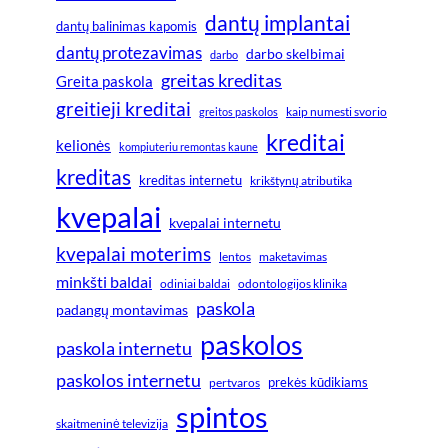
dantų implantai
dantų balinimas kapomis
dantų protezavimas
darbo skelbimai
darbo
greitas kreditas
Greita paskola
greitieji kreditai
greitos paskolos
kaip numesti svorio
kreditai
kelionės
kompiuteriu remontas kaune
kreditas
kreditas internetu
krikštynų atributika
kvepalai
kvepalai internetu
kvepalai moterims
lentos
maketavimas
minkšti baldai
odiniai baldai
odontologijos klinika
paskola
padangų montavimas
paskolos
paskola internetu
paskolos internetu
prekės kūdikiams
pertvaros
spintos
skaitmeninė televizija