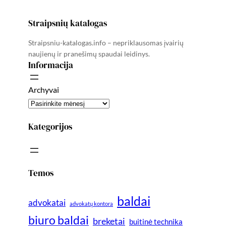
Straipsnių katalogas
Straipsniu-katalogas.info – nepriklausomas įvairių
naujienų ir pranešimų spaudai leidinys.
Informacija
Archyvai
Kategorijos
Temos
baldai
advokatai
advokatų kontora
biuro baldai
breketai
buitinė technika