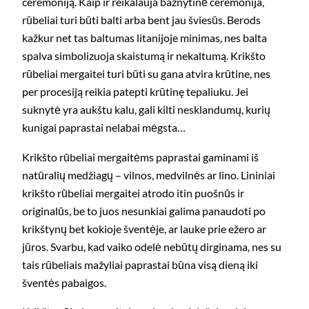
ceremoniją. Kaip ir reikalauja bažnytinė ceremonija,
rūbeliai turi būti balti arba bent jau šviesūs. Berods
kažkur net tas baltumas litanijoje minimas, nes balta
spalva simbolizuoja skaistumą ir nekaltumą. Krikšto
rūbeliai mergaitei turi būti su gana atvira krūtine, nes
per procesiją reikia patepti krūtinę tepaliuku. Jei
suknytė yra aukštu kalu, gali kilti nesklandumų, kurių
kunigai paprastai nelabai mėgsta…
Krikšto rūbeliai mergaitėms paprastai gaminami iš
natūralių medžiagų – vilnos, medvilnės ar lino. Lininiai
krikšto rūbeliai mergaitei atrodo itin puošnūs ir
originalūs, be to juos nesunkiai galima panaudoti po
krikštynų bet kokioje šventėje, ar lauke prie ežero ar
jūros. Svarbu, kad vaiko odelė nebūtų dirginama, nes su
tais rūbeliais mažyliai paprastai būna visą dieną iki
šventės pabaigos.