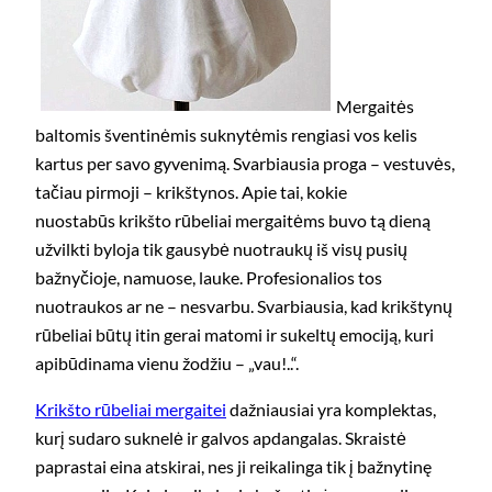
Mergaitės
baltomis šventinėmis suknytėmis rengiasi vos kelis
kartus per savo gyvenimą. Svarbiausia proga – vestuvės,
tačiau pirmoji – krikštynos. Apie tai, kokie
nuostabūs krikšto rūbeliai mergaitėms buvo tą dieną
užvilkti byloja tik gausybė nuotraukų iš visų pusių
bažnyčioje, namuose, lauke. Profesionalios tos
nuotraukos ar ne – nesvarbu. Svarbiausia, kad krikštynų
rūbeliai būtų itin gerai matomi ir sukeltų emociją, kuri
apibūdinama vienu žodžiu – „vau!..“.
Krikšto rūbeliai mergaitei
dažniausiai yra komplektas,
kurį sudaro suknelė ir galvos apdangalas. Skraistė
paprastai eina atskirai, nes ji reikalinga tik į bažnytinę