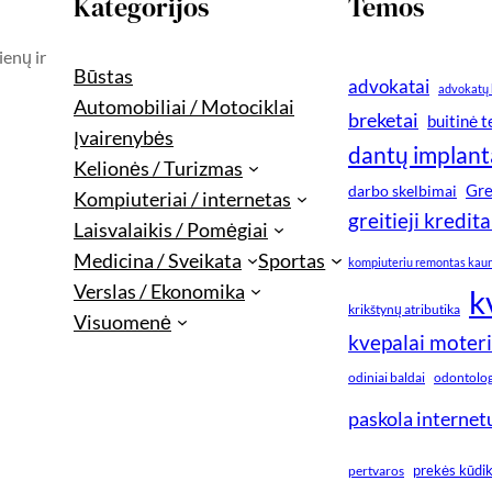
Kategorijos
Temos
ienų ir
Būstas
advokatai
advokatų 
Automobiliai / Motociklai
breketai
buitinė 
Įvairenybės
dantų implant
Kelionės / Turizmas
Gre
darbo skelbimai
Kompiuteriai / internetas
greitieji kredita
Laisvalaikis / Pomėgiai
Medicina / Sveikata
Sportas
kompiuteriu remontas kau
Verslas / Ekonomika
k
krikštynų atributika
Visuomenė
kvepalai moter
odiniai baldai
odontologi
paskola internet
prekės kūdi
pertvaros