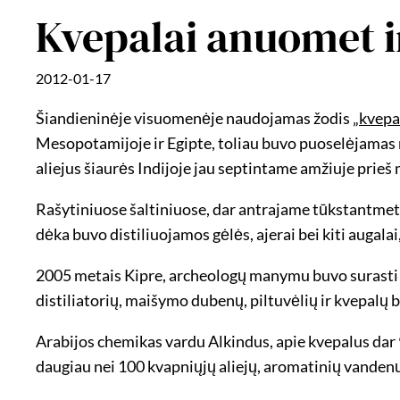
Kvepalai anuomet i
2012-01-17
Šiandieninėje visuomenėje naudojamas žodis „
kvepa
Mesopotamijoje ir Egipte, toliau buvo puoselėjamas
aliejus šiaurės Indijoje jau septintame amžiuje prieš 
Rašytiniuose šaltiniuose, dar antrajame tūkstantmet
dėka buvo distiliuojamos gėlės, ajerai bei kiti augala
2005 metais Kipre, archeologų manymu buvo surasti
distiliatorių, maišymo dubenų, piltuvėlių ir kvepalų
Arabijos chemikas vardu Alkindus, apie kvepalus dar 
daugiau nei 100 kvapniųjų aliejų, aromatinių vandenų