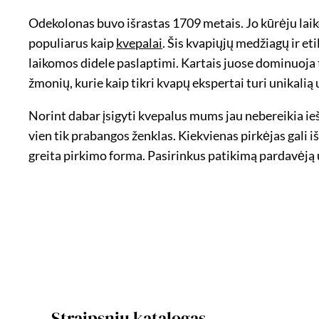
Odekolonas buvo išrastas 1709 metais. Jo kūrėju laik
populiarus kaip
kvepalai
. Šis kvapiųjų medžiagų ir et
laikomos didele paslaptimi. Kartais juose dominuoja t
žmonių, kurie kaip tikri kvapų ekspertai turi unikalią
Norint dabar įsigyti kvepalus mums jau nebereikia ie
vien tik prabangos ženklas. Kiekvienas pirkėjas gali i
greita pirkimo forma. Pasirinkus patikimą pardavėją
Straipsnių katalogas