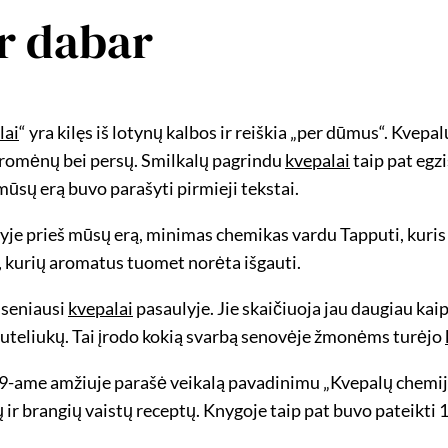
r dabar
lai
“ yra kilęs iš lotynų kalbos ir reiškia „per dūmus“. Kv
 romėnų bei persų. Smilkalų pagrindu
kvepalai
taip pat egzi
mūsų erą buvo parašyti pirmieji tekstai.
yje prieš mūsų erą, minimas chemikas vardu Tapputi, kuris
i, kurių aromatus tuomet norėta išgauti.
 seniausi
kvepalai
pasaulyje. Jie skaičiuoja jau daugiau kai
 buteliukų. Tai įrodo kokią svarbą senovėje žmonėms turėjo
9-ame amžiuje parašė veikalą pavadinimu „Kvepalų chemijos
 ir brangių vaistų receptų. Knygoje taip pat buvo pateikt