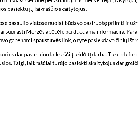
s pasiektų jų laikraščio skaitytojus.
riose pasaulio vietose nuolat būdavo pasiruošę priimti ir užr
tai suprasti Morzės abėcėle perduodamą informaciją. Paraid
ūdavo gabenami
spaustuvės
link, o ryte pasiekdavo žinių išt
 kurios dar pasunkino laikraščių leidėjų darbą. Tiek telefon
os. Taigi, laikraščiai turėjo pasiekti skaitytojus dar greičia