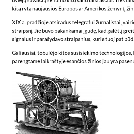
kitą rytą naujausios Europos ar Amerikos žemynų žinio
XIX a. pradžioje atsiradus telegrafui žurnalistai įvai
straipsnį. Jie buvo pakankamai įgudę, kad galėtų grei
signalus ir parašydavo straipsnius, kurie tuoj pat b
Galiausiai, tobulėjo kitos susisiekimo technologijos,
parengtame laikraštyje esančios žinios jau yra pasenusi