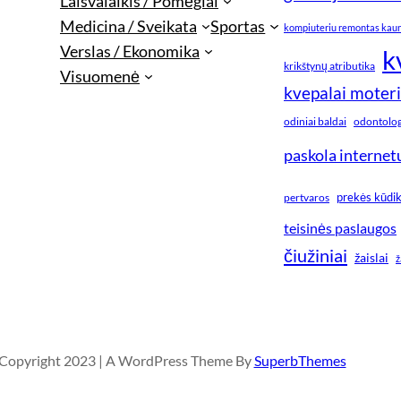
Laisvalaikis / Pomėgiai
Medicina / Sveikata
Sportas
kompiuteriu remontas kau
Verslas / Ekonomika
k
krikštynų atributika
Visuomenė
kvepalai moter
odiniai baldai
odontologi
paskola internet
prekės kūdi
pertvaros
teisinės paslaugos
čiužiniai
žaislai
ž
Copyright 2023 | A WordPress Theme By
SuperbThemes