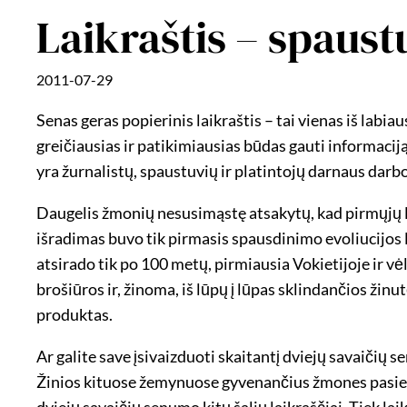
Laikraštis – spaustu
2011-07-29
Senas geras popierinis laikraštis – tai vienas iš lab
greičiausias ir patikimiausias būdas gauti informacij
yra žurnalistų, spaustuvių ir platintojų darnaus darbo
Daugelis žmonių nesusimąstę atsakytų, kad pirmųjų la
išradimas buvo tik pirmasis spausdinimo evoliucijos la
atsirado tik po 100 metų, pirmiausia Vokietijoje ir vė
brošiūros ir, žinoma, iš lūpų į lūpas sklindančios žin
produktas.
Ar galite save įsivaizduoti skaitantį dviejų savaičių
Žinios kituose žemynuose gyvenančius žmones pasiekda
dviejų savaičių senumo kitų šalių laikraščiai. Tiek lai