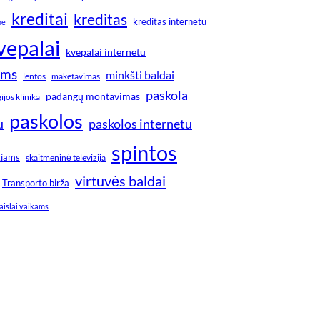
kreditai
kreditas
kreditas internetu
ne
vepalai
kvepalai internetu
ims
minkšti baldai
lentos
maketavimas
paskola
padangų montavimas
jos klinika
paskolos
u
paskolos internetu
spintos
kiams
skaitmeninė televizija
virtuvės baldai
Transporto birža
aislai vaikams