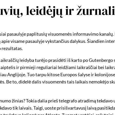
vių, leidėjų ir žurnal
iausiai pasaulyje paplitusių visuomenės informavimo kanalų.
ą apie visame pasaulyje vykstančius dalykus. Šiandien inter
 rezultatas.
ikraščių leidyba turėjo prasidėti iš karto po Gutenbergo 
iptelis ir pirmieji reguliariai leidžiami laikraščiai bei la
liau Anglijoje. Tuo tarpu kitose Europos šalyse ir kolonijo
utės. Be to, didelė dalis visuomenės tais laikais nemokėjo sk
 senumo žinias? Tokia dalia prieš telegrafo atradimą tekdav
vo tik laivais. Taigi, uoste prisišvartavusį laivą pasitik
ko trukdavo kelionė per Atlantą. Tuomet vertėjai, rašytojai,