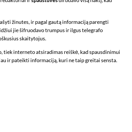
ašyti žinutes, ir pagal gautą informaciją parengti
žiui jie šifruodavo trumpus ir ilgus telegrafo
roškusius skaitytojus.
o, tiek interneto atsiradimas reiškė, kad spausdinimui
u ir pateikti informaciją, kuri ne taip greitai sensta.