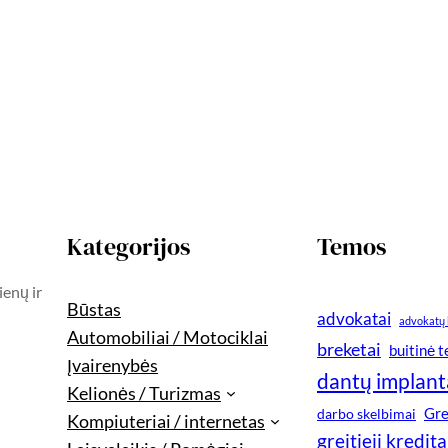
Kategorijos
Temos
ienų ir
Būstas
advokatai
advokatų 
Automobiliai / Motociklai
breketai
buitinė 
Įvairenybės
dantų implant
Kelionės / Turizmas
Gre
darbo skelbimai
Kompiuteriai / internetas
greitieji kredita