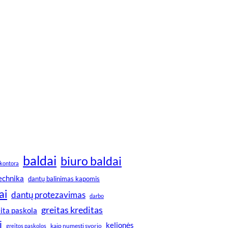
baldai
biuro baldai
kontora
technika
dantų balinimas kapomis
ai
dantų protezavimas
darbo
greitas kreditas
ita paskola
i
kelionės
greitos paskolos
kaip numesti svorio