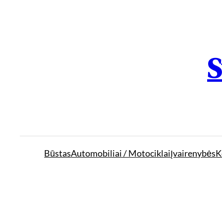
S
Būstas
Automobiliai / Motociklai
Įvairenybės
K