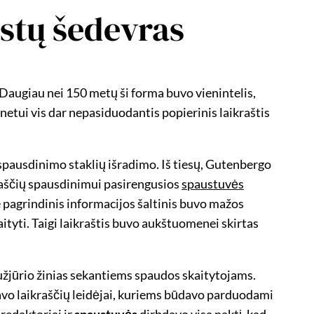
istų šedevras
 Daugiau nei 150 metų ši forma buvo vienintelis,
netui vis dar nepasiduodantis popierinis laikraštis
spausdinimo staklių išradimo. Iš tiesų, Gutenbergo
ikraščių spausdinimui pasirengusios
spaustuvės
se pagrindinis informacijos šaltinis buvo mažos
aityti. Taigi laikraštis buvo aukštuomenei skirtas
o užjūrio žinias sekantiems spaudos skaitytojams.
davo laikraščių leidėjai, kuriems būdavo parduodami
 redaktoriai ir
spaustuvės
dirbdavo visą naktį, kad