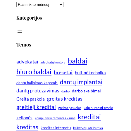
Kategorijos
Temos
baldai
advokatai
advokatų kontora
biuro baldai
breketai
buitinė technika
dantų implantai
dantų balinimas kapomis
dantų protezavimas
darbo skelbimai
darbo
greitas kreditas
Greita paskola
greitieji kreditai
greitos paskolos
kaip numesti svorio
kreditai
kelionės
kompiuteriu remontas kaune
kreditas
kreditas internetu
krikštynų atributika