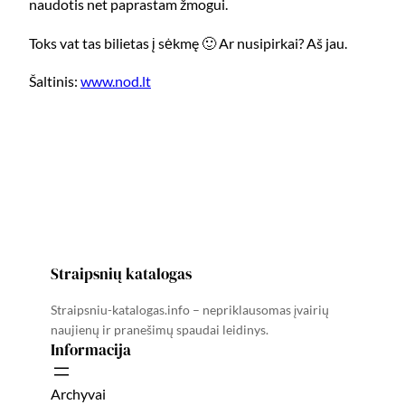
naudotis net paprastam žmogui.
Toks vat tas bilietas į sėkmę 🙂 Ar nusipirkai? Aš jau.
Šaltinis:
www.nod.lt
Straipsnių katalogas
Straipsniu-katalogas.info – nepriklausomas įvairių
naujienų ir pranešimų spaudai leidinys.
Informacija
Archyvai