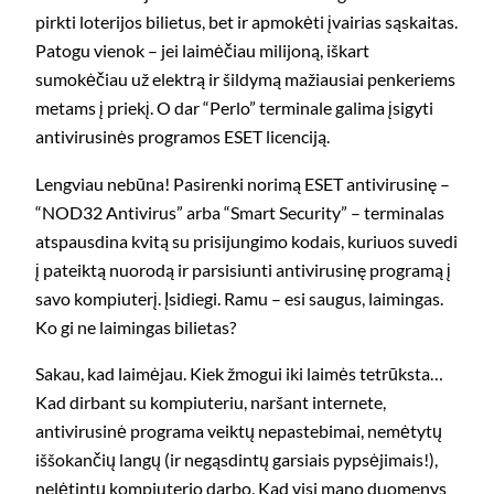
pirkti loterijos bilietus, bet ir apmokėti įvairias sąskaitas.
Patogu vienok – jei laimėčiau milijoną, iškart
sumokėčiau už elektrą ir šildymą mažiausiai penkeriems
metams į priekį. O dar “Perlo” terminale galima įsigyti
antivirusinės programos ESET licenciją.
Lengviau nebūna! Pasirenki norimą ESET antivirusinę –
“NOD32 Antivirus” arba “Smart Security” – terminalas
atspausdina kvitą su prisijungimo kodais, kuriuos suvedi
į pateiktą nuorodą ir parsisiunti antivirusinę programą į
savo kompiuterį. Įsidiegi. Ramu – esi saugus, laimingas.
Ko gi ne laimingas bilietas?
Sakau, kad laimėjau. Kiek žmogui iki laimės tetrūksta…
Kad dirbant su kompiuteriu, naršant internete,
antivirusinė programa veiktų nepastebimai, nemėtytų
iššokančių langų (ir negąsdintų garsiais pypsėjimais!),
nelėtintų kompiuterio darbo. Kad visi mano duomenys