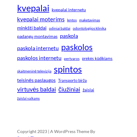
kvepalai
kvepalai internetu
kvepalai moterims
lentos
maketavimas
minkšti baldai
odiniai baldai
odontologijos klinika
paskola
padangų montavimas
paskolos
paskola internetu
paskolos internetu
prekės kūdikiams
pertvaros
spintos
skaitmeninė televizija
teisinės paslaugos
Transporto birža
virtuvės baldai
čiužiniai
žaislai
žaislai vaikams
Copyright 2023 | A WordPress Theme By