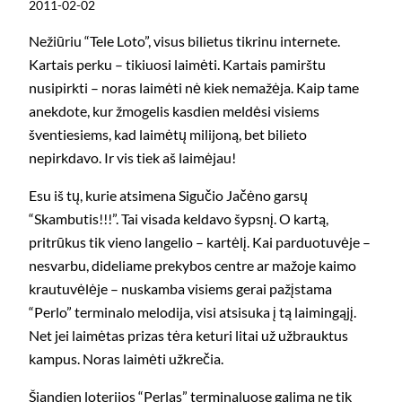
2011-02-02
Nežiūriu “Tele Loto”, visus bilietus tikrinu internete.
Kartais perku – tikiuosi laimėti. Kartais pamirštu
nusipirkti – noras laimėti nė kiek nemažėja. Kaip tame
anekdote, kur žmogelis kasdien meldėsi visiems
šventiesiems, kad laimėtų milijoną, bet bilieto
nepirkdavo. Ir vis tiek aš laimėjau!
Esu iš tų, kurie atsimena Sigučio Jačėno garsų
“Skambutis!!!”. Tai visada keldavo šypsnį. O kartą,
pritrūkus tik vieno langelio – kartėlį. Kai parduotuvėje –
nesvarbu, dideliame prekybos centre ar mažoje kaimo
krautuvėlėje – nuskamba visiems gerai pažįstama
“Perlo” terminalo melodija, visi atsisuka į tą laimingąjį.
Net jei laimėtas prizas tėra keturi litai už užbrauktus
kampus. Noras laimėti užkrečia.
Šiandien loterijos “Perlas” terminaluose galima ne tik