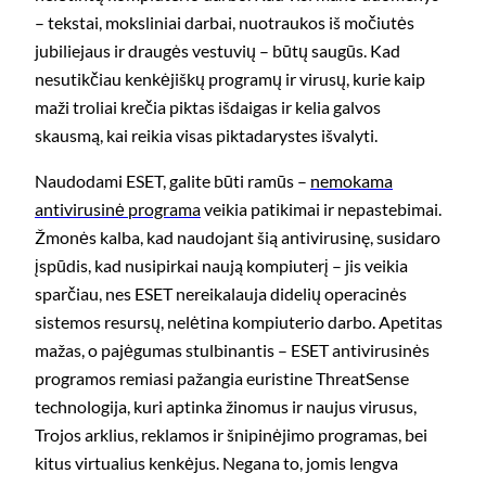
– tekstai, moksliniai darbai, nuotraukos iš močiutės
jubiliejaus ir draugės vestuvių – būtų saugūs. Kad
nesutikčiau kenkėjiškų programų ir virusų, kurie kaip
maži troliai krečia piktas išdaigas ir kelia galvos
skausmą, kai reikia visas piktadarystes išvalyti.
Naudodami ESET, galite būti ramūs –
nemokama
antivirusinė programa
veikia patikimai ir nepastebimai.
Žmonės kalba, kad naudojant šią antivirusinę, susidaro
įspūdis, kad nusipirkai naują kompiuterį – jis veikia
sparčiau, nes ESET nereikalauja didelių operacinės
sistemos resursų, nelėtina kompiuterio darbo. Apetitas
mažas, o pajėgumas stulbinantis – ESET antivirusinės
programos remiasi pažangia euristine ThreatSense
technologija, kuri aptinka žinomus ir naujus virusus,
Trojos arklius, reklamos ir šnipinėjimo programas, bei
kitus virtualius kenkėjus. Negana to, jomis lengva