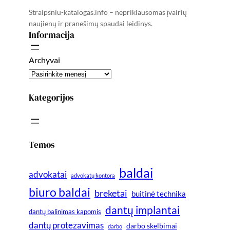
Straipsniu-katalogas.info – nepriklausomas įvairių
naujienų ir pranešimų spaudai leidinys.
Informacija
Archyvai
Kategorijos
Temos
baldai
advokatai
advokatų kontora
biuro baldai
breketai
buitinė technika
dantų implantai
dantų balinimas kapomis
dantų protezavimas
darbo skelbimai
darbo