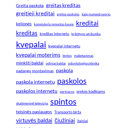
greitas kreditas
Greita paskola
greitieji kreditai
greitos paskolos
kaip numesti svorio
kreditai
kelionės
kompiuteriu remontas kaune
kreditas
kreditas internetu
krikštynų atributika
kvepalai
kvepalai internetu
kvepalai moterims
lentos
maketavimas
minkšti baldai
odiniai baldai
odontologijos klinika
paskola
padangų montavimas
paskolos
paskola internetu
paskolos internetu
prekės kūdikiams
pertvaros
spintos
skaitmeninė televizija
teisinės paslaugos
Transporto birža
virtuvės baldai
čiužiniai
žaislai