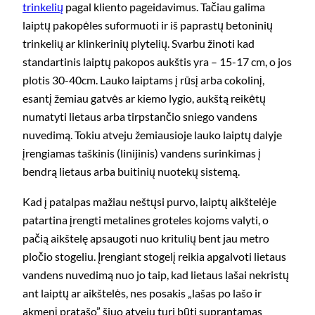
trinkelių
pagal kliento pageidavimus. Tačiau galima
laiptų pakopėles suformuoti ir iš paprastų betoninių
trinkelių ar klinkerinių plytelių. Svarbu žinoti kad
standartinis laiptų pakopos aukštis yra – 15-17 cm, o jos
plotis 30-40cm. Lauko laiptams į rūsį arba cokolinį,
esantį žemiau gatvės ar kiemo lygio, aukštą reikėtų
numatyti lietaus arba tirpstančio sniego vandens
nuvedimą. Tokiu atveju žemiausioje lauko laiptų dalyje
įrengiamas taškinis (linijinis) vandens surinkimas į
bendrą lietaus arba buitinių nuotekų sistemą.
Kad į patalpas mažiau neštųsi purvo, laiptų aikštelėje
patartina įrengti metalines groteles kojoms valyti, o
pačią aikštelę apsaugoti nuo kritulių bent jau metro
pločio stogeliu. Įrengiant stogelį reikia apgalvoti lietaus
vandens nuvedimą nuo jo taip, kad lietaus lašai nekristų
ant laiptų ar aikštelės, nes posakis „lašas po lašo ir
akmenį pratašo” šiuo atveju turi būti suprantamas