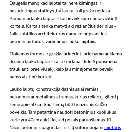
Daugelis mano kad laiptai tai nereikšmingas ir
nesudėtingas statinys ,tačiau tai toli gražu netiesa.
Paradiniai lauko laiptai – tai beveik kaip namo vizitinė
kortelė. Kartais tenka matyti akį rėžiančius derinius –
šalia subtilios architektūros namuko pūpsančius
betoninius luitus, vadinamus lauko laiptais.
Tinkamos formos ir gražiai priderinti prie namo ar kiemo
dizaino lauko laiptai – tai tikrai labai didelė puošmena
traukianti praeivių akį, kaip jau minėjome tai beveik
namo vizitinė kortelė.
Lauko laiptų konstrukcija dažniausiai remiasi į
betonines ar metalines atramas, kurias reikėtų įgilinti į
žemę apie 50 cm, kad žiemą būtų mažesnis šalčio
poveikis. Tam patartina naudoti betoninius kuoliukus
kurie yra 40cm aukščio, tad po jais paruošiamas 10-
15cm betoninis pagrindas ir iš jų suformuojami
laiptai iš