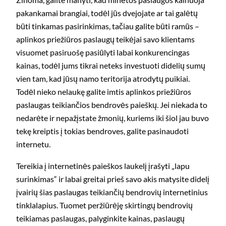
pakankamai brangiai, todėl jūs dvejojate ar tai galėtų
būti tinkamas pasirinkimas, tačiau galite būti ramūs –
aplinkos priežiūros paslaugų teikėjai savo klientams
visuomet pasiruošę pasiūlyti labai konkurencingas
kainas, todėl jums tikrai neteks investuoti didelių sumų
vien tam, kad jūsų namo teritorija atrodytų puikiai.
Todėl nieko nelaukę galite imtis aplinkos priežiūros
paslaugas teikiančios bendrovės paieškų. Jei niekada to
nedarėte ir nepažįstate žmonių, kuriems iki šiol jau buvo
tekę kreiptis į tokias bendroves, galite pasinaudoti
internetu.
Tereikia į internetinės paieškos laukelį įrašyti „lapu
surinkimas“ ir labai greitai prieš savo akis matysite didelį
įvairių šias paslaugas teikiančių bendrovių internetinius
tinklalapius. Tuomet peržiūrėję skirtingų bendrovių
teikiamas paslaugas, palyginkite kainas, paslaugų