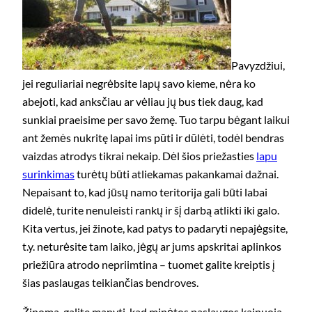
Pavyzdžiui,
jei reguliariai negrėbsite lapų savo kieme, nėra ko
abejoti, kad anksčiau ar vėliau jų bus tiek daug, kad
sunkiai praeisime per savo žemę. Tuo tarpu bėgant laikui
ant žemės nukritę lapai ims pūti ir dūlėti, todėl bendras
vaizdas atrodys tikrai nekaip. Dėl šios priežasties
lapu
surinkimas
turėtų būti atliekamas pakankamai dažnai.
Nepaisant to, kad jūsų namo teritorija gali būti labai
didelė, turite nenuleisti rankų ir šį darbą atlikti iki galo.
Kita vertus, jei žinote, kad patys to padaryti nepajėgsite,
t.y. neturėsite tam laiko, jėgų ar jums apskritai aplinkos
priežiūra atrodo nepriimtina – tuomet galite kreiptis į
šias paslaugas teikiančias bendroves.
Žinoma, galite manyti, kad minėtos paslaugos kainuoja