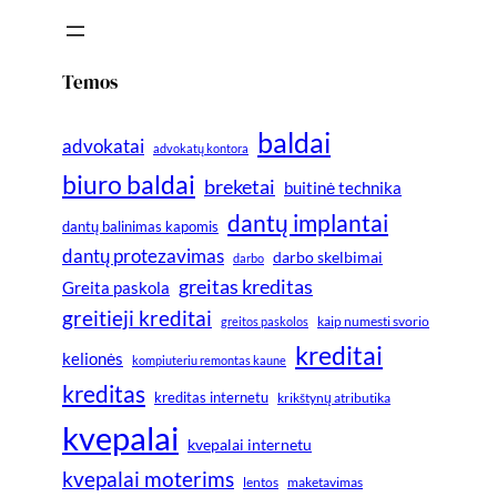
Temos
baldai
advokatai
advokatų kontora
biuro baldai
breketai
buitinė technika
dantų implantai
dantų balinimas kapomis
dantų protezavimas
darbo skelbimai
darbo
greitas kreditas
Greita paskola
greitieji kreditai
greitos paskolos
kaip numesti svorio
kreditai
kelionės
kompiuteriu remontas kaune
kreditas
kreditas internetu
krikštynų atributika
kvepalai
kvepalai internetu
kvepalai moterims
lentos
maketavimas