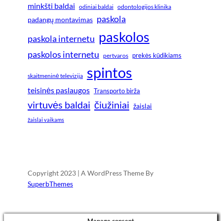
minkšti baldai
odiniai baldai
odontologijos klinika
paskola
padangų montavimas
paskolos
paskola internetu
paskolos internetu
prekės kūdikiams
pertvaros
spintos
skaitmeninė televizija
teisinės paslaugos
Transporto birža
virtuvės baldai
čiužiniai
žaislai
žaislai vaikams
Copyright 2023 | A WordPress Theme By
SuperbThemes
Manage consent