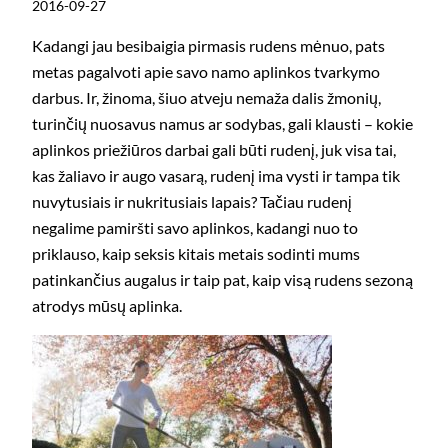
2016-09-27
Kadangi jau besibaigia pirmasis rudens mėnuo, pats
metas pagalvoti apie savo namo aplinkos tvarkymo
darbus. Ir, žinoma, šiuo atveju nemaža dalis žmonių,
turinčių nuosavus namus ar sodybas, gali klausti – kokie
aplinkos priežiūros darbai gali būti rudenį, juk visa tai,
kas žaliavo ir augo vasarą, rudenį ima vysti ir tampa tik
nuvytusiais ir nukritusiais lapais? Tačiau rudenį
negalime pamiršti savo aplinkos, kadangi nuo to
priklauso, kaip seksis kitais metais sodinti mums
patinkančius augalus ir taip pat, kaip visą rudens sezoną
atrodys mūsų aplinka.