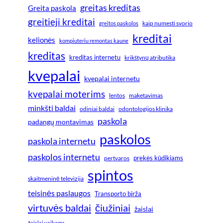
greitas kreditas
Greita paskola
greitieji kreditai
greitos paskolos
kaip numesti svorio
kreditai
kelionės
kompiuteriu remontas kaune
kreditas
kreditas internetu
krikštynų atributika
kvepalai
kvepalai internetu
kvepalai moterims
lentos
maketavimas
minkšti baldai
odiniai baldai
odontologijos klinika
paskola
padangų montavimas
paskolos
paskola internetu
paskolos internetu
prekės kūdikiams
pertvaros
spintos
skaitmeninė televizija
teisinės paslaugos
Transporto birža
virtuvės baldai
čiužiniai
žaislai
žaislai vaikams