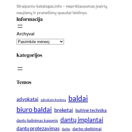
Straipsniu-katalogas.info – nepriklausomas įvairių
naujienų ir pranešimų spaudai leidinys.
Informacija
Archyvai
Kategorijos
Temos
baldai
advokatai
advokatų kontora
biuro baldai
breketai
buitinė technika
dantų implantai
dantų balinimas kapomis
dantų protezavimas
darbo skelbimai
darbo