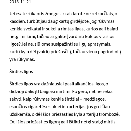
2013-11-21
Jei esate rūkantis žmogus ir tai darote ne retkarčiais, o
kasdien, turbūt jau daug kartų girdėjote, jog rūkymas
kenkia sveikatai ir sukelia rimtas ligas, kurios gali baigti
netgi mirtimi, tačiau ar galite įvardinti kokios yra šios
ligos? Jei ne, siūlome susipažinti su ligų aprašymais,
kurių kyla dėl įvairių priežasčių, tačiau viena pagrindinių
yra rūkymas.
Širdies ligos
Širdies ligos yra dažniausiai pasitaikančios ligos, o
didžioji dalis jų baigiasi mirtimi, ko gero, net neriekia
sakyti, kaip rūkymas kenkia širdžiai – medžiagos,
esančios cigaretėse sukietina arterijas, jos greičiau
užsikemša, o dėl šios priežasties kyla arterijų trombozė.
Dėl šios priežasties ligonį gali ištikti netgi staigi mirtis.