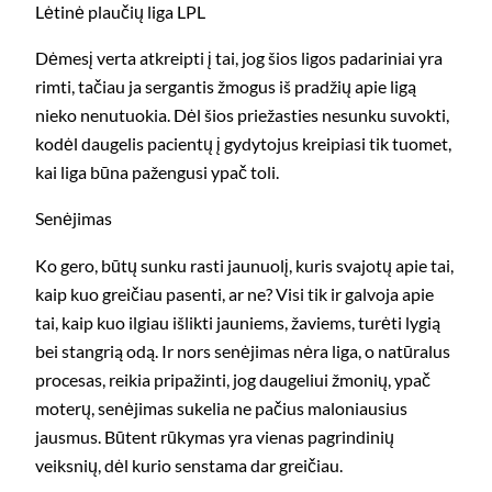
Lėtinė plaučių liga LPL
Dėmesį verta atkreipti į tai, jog šios ligos padariniai yra
rimti, tačiau ja sergantis žmogus iš pradžių apie ligą
nieko nenutuokia. Dėl šios priežasties nesunku suvokti,
kodėl daugelis pacientų į gydytojus kreipiasi tik tuomet,
kai liga būna pažengusi ypač toli.
Senėjimas
Ko gero, būtų sunku rasti jaunuolį, kuris svajotų apie tai,
kaip kuo greičiau pasenti, ar ne? Visi tik ir galvoja apie
tai, kaip kuo ilgiau išlikti jauniems, žaviems, turėti lygią
bei stangrią odą. Ir nors senėjimas nėra liga, o natūralus
procesas, reikia pripažinti, jog daugeliui žmonių, ypač
moterų, senėjimas sukelia ne pačius maloniausius
jausmus. Būtent rūkymas yra vienas pagrindinių
veiksnių, dėl kurio senstama dar greičiau.