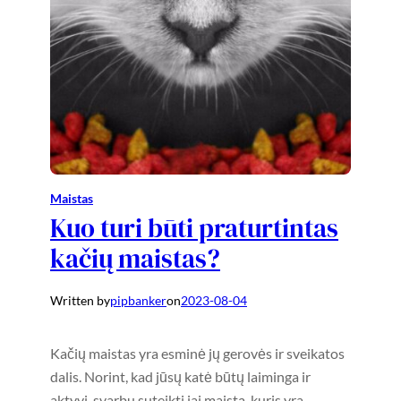
Maistas
Kuo turi būti praturtintas
kačių maistas?
Written by
pipbanker
on
2023-08-04
Kačių maistas yra esminė jų gerovės ir sveikatos
dalis. Norint, kad jūsų katė būtų laiminga ir
aktyvi, svarbu suteikti jai maistą, kuris yra