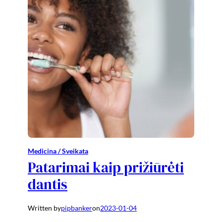
Medicina / Sveikata
Patarimai kaip prižiūrėti
dantis
Written by
pipbanker
on
2023-01-04