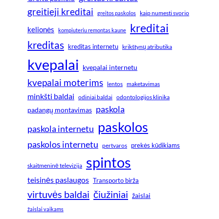
greitieji kreditai
greitos paskolos
kaip numesti svorio
kreditai
kelionės
kompiuteriu remontas kaune
kreditas
kreditas internetu
krikštynų atributika
kvepalai
kvepalai internetu
kvepalai moterims
lentos
maketavimas
minkšti baldai
odiniai baldai
odontologijos klinika
paskola
padangų montavimas
paskolos
paskola internetu
paskolos internetu
prekės kūdikiams
pertvaros
spintos
skaitmeninė televizija
teisinės paslaugos
Transporto birža
virtuvės baldai
čiužiniai
žaislai
žaislai vaikams