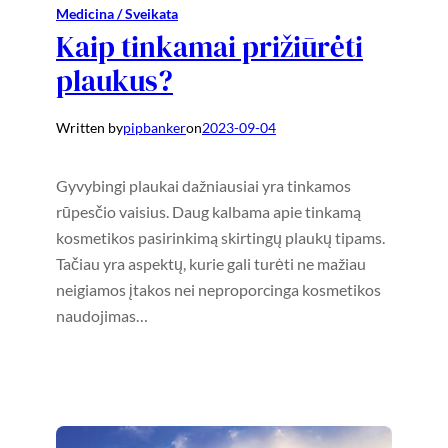
Medicina / Sveikata
Kaip tinkamai prižiūrėti
plaukus?
Written by
pipbanker
on
2023-09-04
Gyvybingi plaukai dažniausiai yra tinkamos
rūpesčio vaisius. Daug kalbama apie tinkamą
kosmetikos pasirinkimą skirtingų plaukų tipams.
Tačiau yra aspektų, kurie gali turėti ne mažiau
neigiamos įtakos nei neproporcinga kosmetikos
naudojimas…