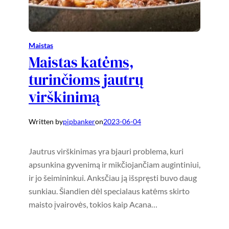
Maistas
Maistas katėms,
turinčioms jautrų
virškinimą
Written by
pipbanker
on
2023-06-04
Jautrus virškinimas yra bjauri problema, kuri
apsunkina gyvenimą ir mikčiojančiam augintiniui,
ir jo šeimininkui. Anksčiau ją išspręsti buvo daug
sunkiau. Šiandien dėl specialaus katėms skirto
maisto įvairovės, tokios kaip Acana…