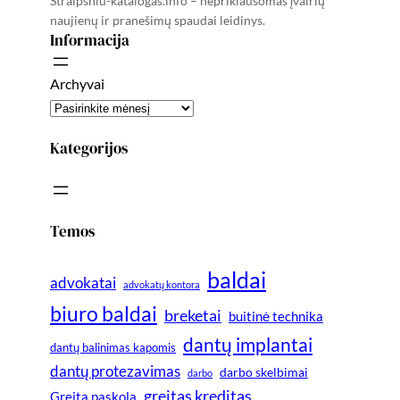
Straipsniu-katalogas.info – nepriklausomas įvairių
naujienų ir pranešimų spaudai leidinys.
Informacija
Archyvai
Kategorijos
Temos
baldai
advokatai
advokatų kontora
biuro baldai
breketai
buitinė technika
dantų implantai
dantų balinimas kapomis
dantų protezavimas
darbo skelbimai
darbo
greitas kreditas
Greita paskola