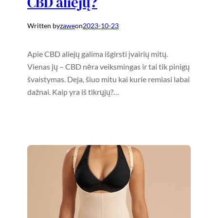
CBD aliejų?
Written by
zawe
on
2023-10-23
Apie CBD aliejų galima išgirsti įvairių mitų.
Vienas jų – CBD nėra veiksmingas ir tai tik pinigų
švaistymas. Deja, šiuo mitu kai kurie remiasi labai
dažnai. Kaip yra iš tikrųjų?…