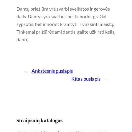
Dantų priežiūra yra svarbi sveikatos ir gerovės
dalis. Dantys yra svarbūs ne tik norint gražiai
šypsotis, bet ir norint kramtyti ir virškinti maistą.
Tinkamai prižiūrėdami dantis, galite užkirsti kelią
dantų…
←
Ankstesnis puslapis
Kitas puslapis
→
Straipsnių katalogas