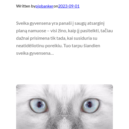
Written by
pipbanker
on
2023-09-01
Sveika gyvensena yra panaši į saugų atsarginį
planą namuose – visi žino, kaip jį pasitelkti, tačiau
dažnai prisimena tik tada, kai susiduria su
neatidėliotinu poreikiu. Tuo tarpu šiandien
sveika gyvensena…