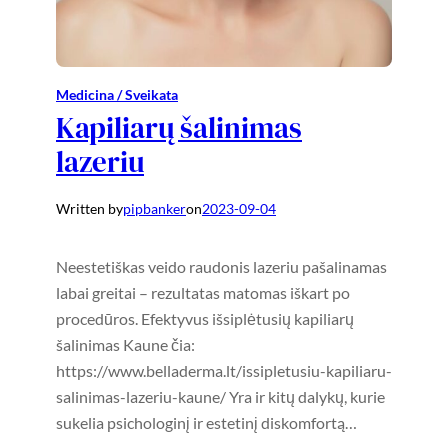
Medicina / Sveikata
Kapiliarų šalinimas
lazeriu
Written by
pipbanker
on
2023-09-04
Neestetiškas veido raudonis lazeriu pašalinamas
labai greitai – rezultatas matomas iškart po
procedūros. Efektyvus išsiplėtusių kapiliarų
šalinimas Kaune čia:
https://www.belladerma.lt/issipletusiu-kapiliaru-
salinimas-lazeriu-kaune/ Yra ir kitų dalykų, kurie
sukelia psichologinį ir estetinį diskomfortą…