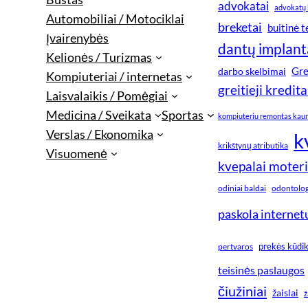
advokatai
advokatų 
Automobiliai / Motociklai
breketai
buitinė 
Įvairenybės
dantų implant
Kelionės / Turizmas
Gre
darbo skelbimai
Kompiuteriai / internetas
greitieji kredita
Laisvalaikis / Pomėgiai
Medicina / Sveikata
Sportas
kompiuteriu remontas kau
Verslas / Ekonomika
k
krikštynų atributika
Visuomenė
kvepalai moter
odiniai baldai
odontologi
paskola internet
prekės kūdi
pertvaros
teisinės paslaugos
čiužiniai
žaislai
ž