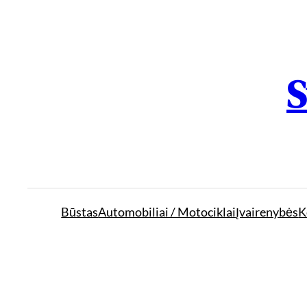
S
Būstas
Automobiliai / Motociklai
Įvairenybės
K