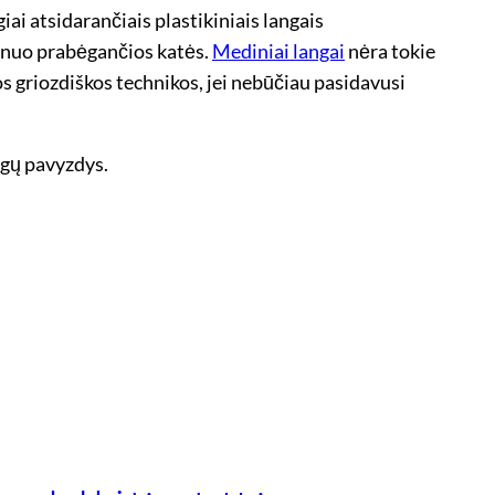
iai atsidarančiais plastikiniais langais
a nuo prabėgančios katės.
Mediniai langai
nėra tokie
os griozdiškos technikos, jei nebūčiau pasidavusi
ngų pavyzdys.