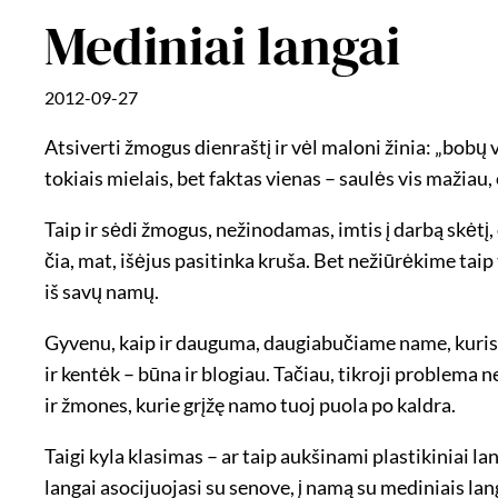
Mediniai langai
2012-09-27
Atsiverti žmogus dienraštį ir vėl maloni žinia: „bobų v
tokiais mielais, bet faktas vienas – saulės vis mažia
Taip ir sėdi žmogus, nežinodamas, imtis į darbą skėtį, o 
čia, mat, išėjus pasitinka kruša. Bet nežiūrėkime taip
iš savų namų.
Gyvenu, kaip ir dauguma, daugiabučiame name, kuris, d
ir kentėk – būna ir blogiau. Tačiau, tikroji problema 
ir žmones, kurie grįžę namo tuoj puola po kaldra.
Taigi kyla klasimas – ar taip aukšinami plastikiniai 
langai asocijuojasi su senove, į namą su mediniais la