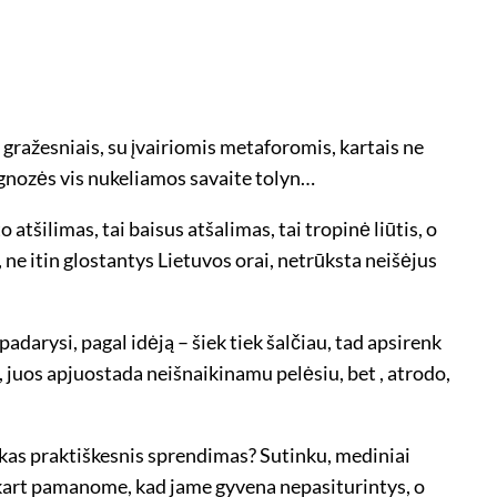
is gražesniais, su įvairiomis metaforomis, kartais ne
rognozės vis nukeliamos savaite tolyn…
o atšilimas, tai baisus atšalimas, tai tropinė liūtis, o
 ne itin glostantys Lietuvos orai, netrūksta neišėjus
darysi, pagal idėją – šiek tiek šalčiau, tad apsirenk
s, juos apjuostada neišnaikinamu pelėsiu, bet , atrodo,
r kas praktiškesnis sprendimas? Sutinku, mediniai
 iškart pamanome, kad jame gyvena nepasiturintys, o