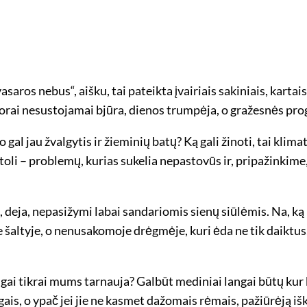
asaros nebus“, aišku, tai pateikta įvairiais sakiniais, karta
u, orai nesustojamai bjūra, dienos trumpėja, o gražesnės p
gal jau žvalgytis ir žieminių batų? Ką gali žinoti, tai klimat
 toli – problemų, kurias sukelia nepastovūs ir, pripažinkime,
eja, nepasižymi labai sandariomis sienų siūlėmis. Na, ką pa
ne šaltyje, o nenusakomoje drėgmėje, kuri ėda ne tik daiktu
langai tikrai mums tarnauja? Galbūt mediniai langai būtų ku
ngais, o ypač jei jie ne kasmet dažomais rėmais, pažiūrėją