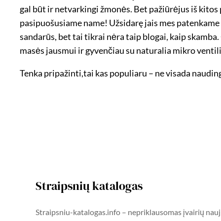
gal būt ir netvarkingi žmonės. Bet pažiūrėjus iš kitos 
pasipuošusiame name! Užsidarę jais mes patenkame į 
sandarūs, bet tai tikrai nėra taip blogai, kaip skamb
masės jausmui ir gyvenčiau su naturalia mikro ventili
Tenka pripažinti,tai kas populiaru – ne visada naudin
Straipsnių katalogas
Straipsniu-katalogas.info – nepriklausomas įvairių nauj