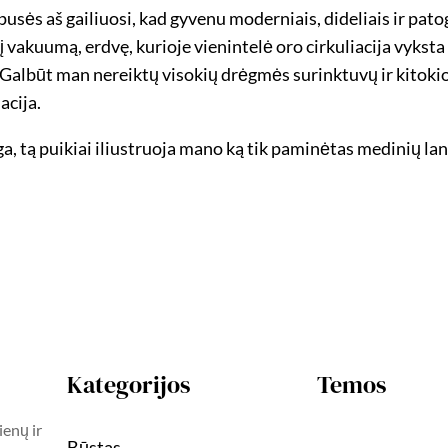
pusės aš gailiuosi, kad gyvenu moderniais, dideliais ir patog
vakuumą, erdvę, kurioje vienintelė oro cirkuliacija vykst
a. Galbūt man nereiktų visokių drėgmės surinktuvų ir kitoki
acija.
ga, tą puikiai iliustruoja mano ką tik paminėtas medinių la
Kategorijos
Temos
ienų ir
Būstas