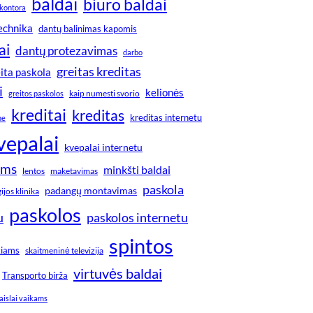
baldai
biuro baldai
kontora
technika
dantų balinimas kapomis
ai
dantų protezavimas
darbo
greitas kreditas
ita paskola
i
kelionės
greitos paskolos
kaip numesti svorio
kreditai
kreditas
kreditas internetu
ne
vepalai
kvepalai internetu
ims
minkšti baldai
lentos
maketavimas
paskola
padangų montavimas
jos klinika
paskolos
u
paskolos internetu
spintos
kiams
skaitmeninė televizija
virtuvės baldai
Transporto birža
aislai vaikams