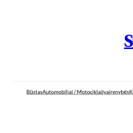
S
Būstas
Automobiliai / Motociklai
Įvairenybės
K