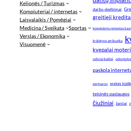
Kelionės / Turizmas
Gre
darbo skelbimai
Kompiuteriai / internetas
greitieji kredita
Laisvalaikis / Pomėgiai
Medicina / Sveikata
Sportas
kompiuteriu remontas kau
Verslas / Ekonomika
k
krikštynų atributika
Visuomenė
kvepalai moter
odiniai baldai
odontologi
paskola internet
prekės kūdi
pertvaros
teisinės paslaugos
čiužiniai
žaislai
ž