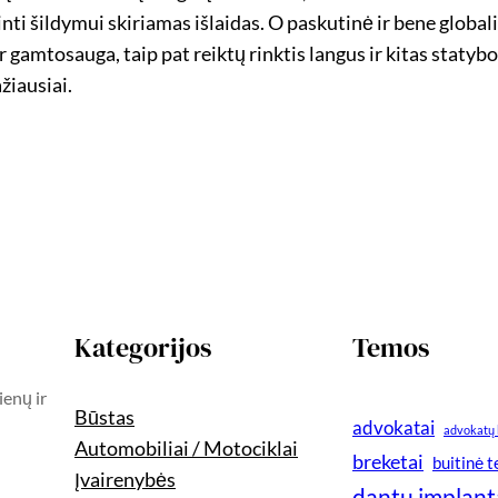
nti šildymui skiriamas išlaidas. O paskutinė ir bene globali
 gamtosauga, taip pat reiktų rinktis langus ir kitas statybo
žiausiai.
Kategorijos
Temos
ienų ir
Būstas
advokatai
advokatų 
Automobiliai / Motociklai
breketai
buitinė 
Įvairenybės
dantų implant