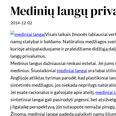
Medinių langų priv
2014-12-02
Visais laikais žmonės labiausiai ver
namų statybai ir baldams. Natūralios medžiagos sveiki
kurioje atsipalaiduojame ir praleidžiame didžiąją da
langų privalumus.
Mednius langus dažniausiai renkasi estetai. Jei jums s
medinius. Šiuolaikiniai
mediniai langai
yra labai stili
Anglijoje atliktas tyrimas parodė, kad plastikiniai l
sintetinės medžiagos, jos niekada neprilygs natūrali
Jei esate racionalus ir galvojate apie ateitį,
mediniai l
sintetiniai langai gali pasirodyti pigesni, bet atsižvelg
į ilgalaikę perspektyvą, jūs sutaupote nemažai pinigų.
Žinoma, mediniai langai padeda palaikyti namų šilumą 