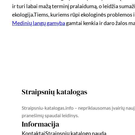
ir turi labai mažą terminį pralaidumą, o leidžia sumaži
ekologija.Tiems, kuriems rūpi ekologinės problemos ir
Medinių langų gamyba
gamtai kenkia ir daro žalos ma
Straipsnių katalogas
Straipsniu-katalogas.info – nepriklausomas įvairių nauj
pranešimų spaudai leidinys.
Informacija
Kontaktai
Straipsnių katalogo nauda