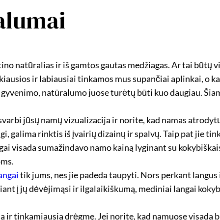
alumai
tino natūralias ir iš gamtos gautas medžiagas. Ar tai būtų
ausios ir labiausiai tinkamos mus supančiai aplinkai, o ka
lį gyvenimo, natūralumo juose turėtų būti kuo daugiau. Ši
varbi jūsų namų vizualizacija ir norite, kad namas atrodytų
ngi, galima rinktis iš įvairių dizainų ir spalvų. Taip pat jie t
angai visada sumažindavo namo kainą lyginant su kokybiškais
oms.
angai
tik jums, nes jie padeda taupyti. Nors perkant langus ir
iant į jų dėvėjimąsi ir ilgalaikiškumą, mediniai langai kokybi
ir tinkamiausią drėgmę. Jei norite, kad namuose visada būtų