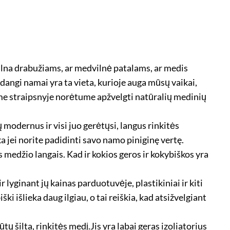
 vilna drabužiams, ar medvilnė patalams, ar medis
dangi namai yra ta vieta, kurioje auga mūsų vaikai,
ame straipsnyje norėtume apžvelgti natūralių medinių
 modernus ir visi juo gerėtųsi, langus rinkitės
inka jei norite padidinti savo namo piniginę vertę.
 medžio langais. Kad ir kokios geros ir kokybiškos yra
 lyginant jų kainas parduotuvėje, plastikiniai ir kiti
ški išlieka daug ilgiau, o tai reiškia, kad atsižvelgiant
 šilta, rinkitės medį.Jis yra labai geras izoliatorius