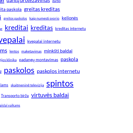
dantų protezavimas
darbo
greitas kreditas
ita paskola
i
kelionės
greitos paskolos
kaip numesti svorio
kreditai
kreditas
kreditas internetu
ne
vepalai
kvepalai internetu
ims
minkšti baldai
lentos
maketavimas
paskola
padangų montavimas
jos klinika
paskolos
u
paskolos internetu
spintos
kiams
skaitmeninė televizija
virtuvės baldai
Transporto birža
aislai vaikams