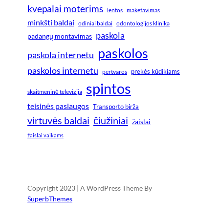
kvepalai moterims
lentos
maketavimas
minkšti baldai
odiniai baldai
odontologijos klinika
paskola
padangų montavimas
paskolos
paskola internetu
paskolos internetu
prekės kūdikiams
pertvaros
spintos
skaitmeninė televizija
teisinės paslaugos
Transporto birža
virtuvės baldai
čiužiniai
žaislai
žaislai vaikams
Copyright 2023 | A WordPress Theme By
SuperbThemes