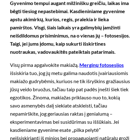
Gyvenimo tempui augant milžinišku greičiu, laikas ima
bėgti tiesiog nepastebimai. Kasdieniniame gyvenime
apstu akimirkų, kurios, regis, pralekia ir lieka
pamirštos. Visgi, šiais laikais yra galimybių įamžinti
neišdildomus prisiminimus, na o vienas jų – fotosesijos.
Taigi, jei jums įdomu, kaip sukurti išskirtines
nuotraukas, vadovaukitės pateiktais patarimais.
Visų pirma apgalvokite makiažą.
Merginų fotosesijos
išsiskiria tuo, jog jų metu galima naudotis įvairiausiomis
makiažo gudrybėmis, kuriuos ne tik išryškins gražiausius
jūsų veido bruožus, tačiau taip pat padės įnešti šiek tiek
egzotikos. Žinoma, makiažas priklauso nuo to, kokią
savo asmenybės dalį siekiate atskleisti, tačiau
nepamirškite, jog geriausias raktas į genialumą –
eksperimentavimas bei susidūrimas su iššūkiais. Jei
kasdieniame gyvenime esate „pilka pelytė”
neišsiskirianti iš minios bei propaguojanti natūralų grožį