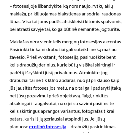
– fotosesijoje išbandykite, ką nors naujo, ryškų akių
makiažą, priklijuojamas blakstienas ar sodriai raudonas
lūpas. Visa tai jums padės atsiskleisti kitomis spalvomis,
bei atrasti savyje tai, ko galbūt nė nemanėte, jog turite.
Makiažas nėra vienintelis merginų fotosesijos akcentas.
Pasirinkti tinkami drabužiai gali suteikti ne ką mažiau
žavesio. Prieš vykstant į fotosesiją, pasiruoškite bent
kelis drabužių derinius, kurie būtų visiškai skirtingi ir
padėtų išryškinti jūsų privalumus. Atminkite, jog
drabužiai tai ne tik kūno apdaras, nuo jų priklauso kaip
jūs jausitės fotosesijos metu, na o tai gali padaryti įtaką
net jūsų pozavimui prieš objektyvą. Taigi, rinkitės
atsakingai ir apgalvotai, na o jei su savimi pasiimsite
kelis skirtingus aprangos variantus, fotografas tikrai
patars, kuris iš jų geriausiai atspindi jus. Jei jūsų
planuose
erotinė fotosesija
– drabužių pasirinkimas