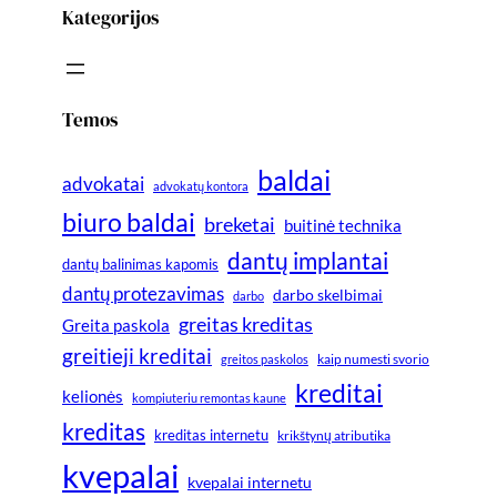
Kategorijos
Temos
baldai
advokatai
advokatų kontora
biuro baldai
breketai
buitinė technika
dantų implantai
dantų balinimas kapomis
dantų protezavimas
darbo skelbimai
darbo
greitas kreditas
Greita paskola
greitieji kreditai
greitos paskolos
kaip numesti svorio
kreditai
kelionės
kompiuteriu remontas kaune
kreditas
kreditas internetu
krikštynų atributika
kvepalai
kvepalai internetu