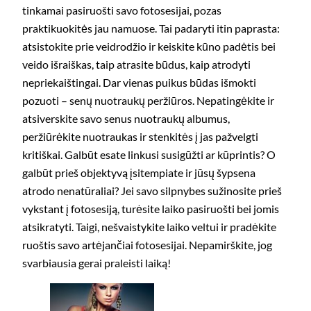
tinkamai pasiruošti savo fotosesijai, pozas
praktikuokitės jau namuose. Tai padaryti itin paprasta:
atsistokite prie veidrodžio ir keiskite kūno padėtis bei
veido išraiškas, taip atrasite būdus, kaip atrodyti
nepriekaištingai. Dar vienas puikus būdas išmokti
pozuoti – senų nuotraukų peržiūros. Nepatingėkite ir
atsiverskite savo senus nuotraukų albumus,
peržiūrėkite nuotraukas ir stenkitės į jas pažvelgti
kritiškai. Galbūt esate linkusi susigūžti ar kūprintis? O
galbūt prieš objektyvą įsitempiate ir jūsų šypsena
atrodo nenatūraliai? Jei savo silpnybes sužinosite prieš
vykstant į fotosesiją, turėsite laiko pasiruošti bei jomis
atsikratyti. Taigi, nešvaistykite laiko veltui ir pradėkite
ruoštis savo artėjančiai fotosesijai. Nepamirškite, jog
svarbiausia gerai praleisti laiką!