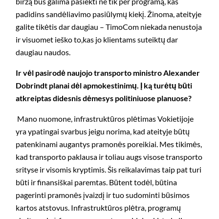
biržą bus galima pasiekti ne tik per programą, kas
padidins sandėliavimo pasiūlymų kiekį. Žinoma, ateityje
galite tikėtis dar daugiau – TimoCom niekada nenustoja
ir visuomet ieško to,kas jo klientams suteiktų dar
daugiau naudos.
Ir vėl pasirodė naujojo transporto ministro Alexander
Dobrindt planai dėl apmokestinimų. Į ką turėtų būti
atkreiptas didesnis dėmesys politiniuose planuose?
Mano nuomone, infrastruktūros plėtimas Vokietijoje
yra ypatingai svarbus jeigu norima, kad ateityje būtų
patenkinami augantys pramonės poreikiai. Mes tikimės,
kad transporto paklausa ir toliau augs visose transporto
srityse ir visomis kryptimis. Šis reikalavimas taip pat turi
būti ir finansiškai paremtas. Būtent todėl, būtina
pagerinti pramonės įvaizdį ir tuo sudominti būsimos
kartos atstovus. Infrastruktūros plėtra, programų