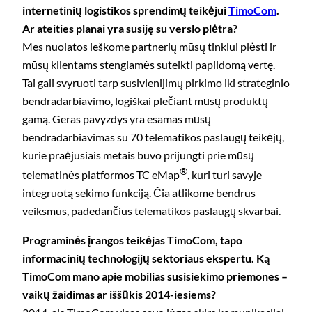
internetinių logistikos sprendimų teikėjui
TimoCom
.
Ar ateities planai yra susiję su verslo plėtra?
Mes nuolatos ieškome partnerių mūsų tinklui plėsti ir
mūsų klientams stengiamės suteikti papildomą vertę.
Tai gali svyruoti tarp susivienijimų pirkimo iki strateginio
bendradarbiavimo, logiškai plečiant mūsų produktų
gamą. Geras pavyzdys yra esamas mūsų
bendradarbiavimas su 70 telematikos paslaugų teikėjų,
kurie praėjusiais metais buvo prijungti prie mūsų
®
telematinės platformos TC eMap
, kuri turi savyje
integruotą sekimo funkciją. Čia atlikome bendrus
veiksmus, padedančius telematikos paslaugų skvarbai.
Programinės įrangos teikėjas TimoCom, tapo
informacinių technologijų sektoriaus ekspertu. Ką
TimoCom mano apie mobilias susisiekimo priemones –
vaikų žaidimas ar iššūkis 2014-iesiems?