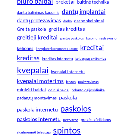
biuro baldai
breketai
buitinė technika
dantų implantai
dantų balinimas kapomis
dantų protezavimas
darbo skelbimai
darbo
greitas kreditas
Greita paskola
greitieji kreditai
greitos paskolos
kaip numesti svorio
kreditai
kelionės
kompiuteriu remontas kaune
kreditas
kreditas internetu
krikštynų atributika
kvepalai
kvepalai internetu
kvepalai moterims
lentos
maketavimas
minkšti baldai
odiniai baldai
odontologijos klinika
paskola
padangų montavimas
paskolos
paskola internetu
paskolos internetu
prekės kūdikiams
pertvaros
spintos
skaitmeninė televizija