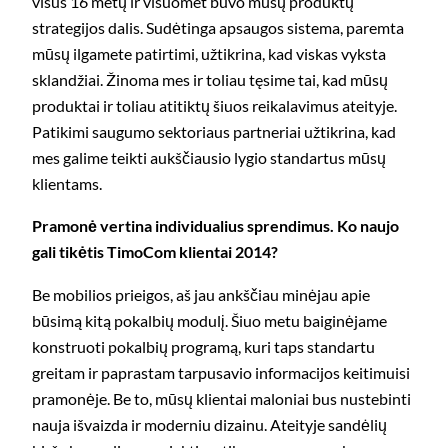
visus 16 metų ir visuomet buvo mūsų produktų
strategijos dalis. Sudėtinga apsaugos sistema, paremta
mūsų ilgamete patirtimi, užtikrina, kad viskas vyksta
sklandžiai. Žinoma mes ir toliau tęsime tai, kad mūsų
produktai ir toliau atitiktų šiuos reikalavimus ateityje.
Patikimi saugumo sektoriaus partneriai užtikrina, kad
mes galime teikti aukščiausio lygio standartus mūsų
klientams.
Pramonė vertina individualius sprendimus. Ko naujo
gali tikėtis TimoCom klientai 2014?
Be mobilios prieigos, aš jau ankščiau minėjau apie
būsimą kitą pokalbių modulį. Šiuo metu baiginėjame
konstruoti pokalbių programą, kuri taps standartu
greitam ir paprastam tarpusavio informacijos keitimuisi
pramonėje. Be to, mūsų klientai maloniai bus nustebinti
nauja išvaizda ir moderniu dizainu. Ateityje sandėlių