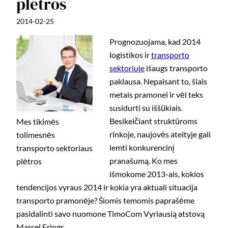
plėtros
2014-02-25
Prognozuojama, kad 2014
logistikos ir
transporto
sektoriuje
išaugs transporto
paklausa. Nepaisant to, šiais
metais pramonei ir vėl teks
susidurti su iššūkiais.
Besikeičiant struktūroms
Mes tikimės
rinkoje, naujovės ateityje gali
tolimesnės
lemti konkurencinį
transporto sektoriaus
pranašumą. Ko mes
plėtros
išmokome 2013-ais, kokios
tendencijos vyraus 2014 ir kokia yra aktuali situacija
transporto pramonėje? Šiomis temomis paprašėme
pasidalinti savo nuomone TimoCom Vyriausią atstovą
Marcel Frings.