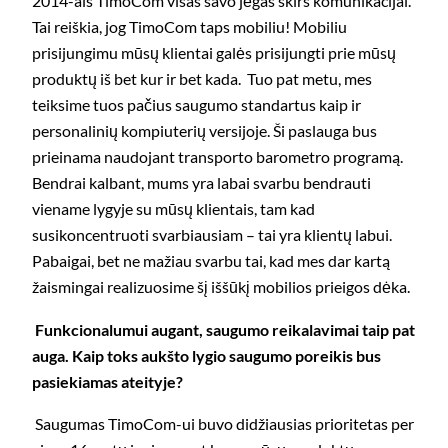
2014-ais TimoCom visas savo jėgas skirs komunikacijai.
Tai reiškia, jog TimoCom taps mobiliu! Mobiliu
prisijungimu mūsų klientai galės prisijungti prie mūsų
produktų iš bet kur ir bet kada. Tuo pat metu, mes
teiksime tuos pačius saugumo standartus kaip ir
personalinių kompiuterių versijoje. Ši paslauga bus
prieinama naudojant transporto barometro programą.
Bendrai kalbant, mums yra labai svarbu bendrauti
viename lygyje su mūsų klientais, tam kad
susikoncentruoti svarbiausiam – tai yra klientų labui.
Pabaigai, bet ne mažiau svarbu tai, kad mes dar kartą
žaismingai realizuosime šį iššūkį mobilios prieigos dėka.
Funkcionalumui augant, saugumo reikalavimai taip pat
auga. Kaip toks aukšto lygio saugumo poreikis bus
pasiekiamas ateityje?
Saugumas TimoCom-ui buvo didžiausias prioritetas per