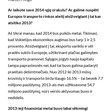
Ar laikote save 2014-ųjų orakulu? Ar galime nuspėti
Europos transporto rinkos ateitį atsižvelgiant į tai kas
atsitiko 2013?
Aš tikrai manau, kad 2014 bus puikūs metai. Tikimasi,
kad Vokietijos ekonomikos augimas bus tarp 1 ir 2,5
procento. Atsižvelgiant į tai, eksporto variklis ir vėl
pradės suktis Europoje, užtikrinant plačias galimybes
transporto pramonei. Sąlygos įsigyti naujo kapitalo
tampa paprastesnės nei, kad tai buvo galima padaryti
praeitais dešimtmečiais. Nuo 2012 iki 2013 mūsų
krovinių ir transporto birža išaugo 16.5% – tai beveik 7.7
milijono pasiūlymų. 2013-ais mes užfiksavome 54,7
milijono pasiūlymų, nors verslo aktyvumas buvo ir
nedidelis.
2013-ieji finansiniai metai buvo labai sėkmingi