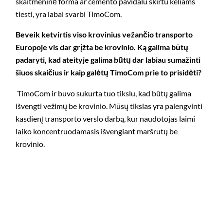
skaitmeninė forma ar cemento pavidalu skirtu keliams
tiesti, yra labai svarbi TimoCom.
Beveik ketvirtis viso krovinius vežančio transporto
Europoje vis dar grįžta be krovinio. Ką galima būtų
padaryti, kad ateityje galima būtų dar labiau sumažinti
šiuos skaičius ir kaip galėtų TimoCom prie to prisidėti?
TimoCom ir buvo sukurta tuo tikslu, kad būtų galima
išvengti vežimų be krovinio. Mūsų tikslas yra palengvinti
kasdienį transporto verslo darbą, kur naudotojas laimi
laiko koncentruodamasis išvengiant maršrutų be
krovinio.