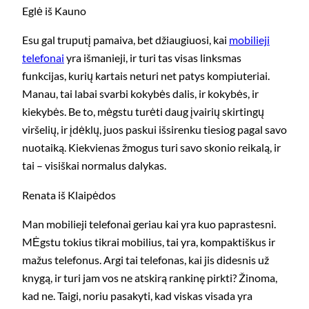
Eglė iš Kauno
Esu gal truputį pamaiva, bet džiaugiuosi, kai
mobilieji
telefonai
yra išmanieji, ir turi tas visas linksmas
funkcijas, kurių kartais neturi net patys kompiuteriai.
Manau, tai labai svarbi kokybės dalis, ir kokybės, ir
kiekybės. Be to, mėgstu turėti daug įvairių skirtingų
viršelių, ir įdėklų, juos paskui išsirenku tiesiog pagal savo
nuotaiką. Kiekvienas žmogus turi savo skonio reikalą, ir
tai – visiškai normalus dalykas.
Renata iš Klaipėdos
Man mobilieji telefonai geriau kai yra kuo paprastesni.
MĖgstu tokius tikrai mobilius, tai yra, kompaktiškus ir
mažus telefonus. Argi tai telefonas, kai jis didesnis už
knygą, ir turi jam vos ne atskirą rankinę pirkti? Žinoma,
kad ne. Taigi, noriu pasakyti, kad viskas visada yra