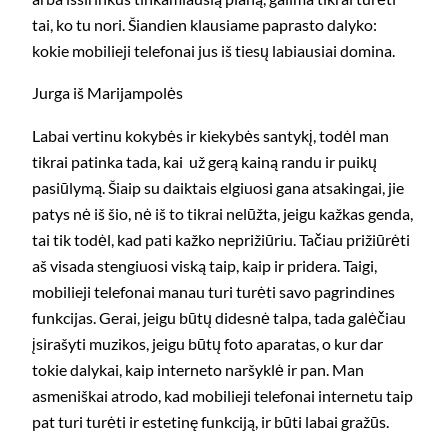
tai, ko tu nori. Šiandien klausiame paprasto dalyko:
kokie mobilieji telefonai jus iš tiesų labiausiai domina.
Jurga iš Marijampolės
Labai vertinu kokybės ir kiekybės santykį, todėl man
tikrai patinka tada, kai už gerą kainą randu ir puikų
pasiūlymą. Šiaip su daiktais elgiuosi gana atsakingai, jie
patys nė iš šio, nė iš to tikrai nelūžta, jeigu kažkas genda,
tai tik todėl, kad pati kažko neprižiūriu. Tačiau prižiūrėti
aš visada stengiuosi viską taip, kaip ir pridera. Taigi,
mobilieji telefonai manau turi turėti savo pagrindines
funkcijas. Gerai, jeigu būtų didesnė talpa, tada galėčiau
įsirašyti muzikos, jeigu būtų foto aparatas, o kur dar
tokie dalykai, kaip interneto naršyklė ir pan. Man
asmeniškai atrodo, kad mobilieji telefonai internetu taip
pat turi turėti ir estetinę funkciją, ir būti labai gražūs.