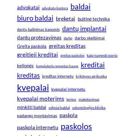
baldai
advokatai
advokatų kontora
biuro baldai
breketai
buitinė technika
dantų implantai
dantų balinimas kapomis
dantų protezavimas
darbo skelbimai
darbo
greitas kreditas
Greita paskola
greitieji kreditai
greitos paskolos
kaip numesti svorio
kreditai
kelionės
kompiuteriu remontas kaune
kreditas
kreditas internetu
krikštynų atributika
kvepalai
kvepalai internetu
kvepalai moterims
lentos
maketavimas
minkšti baldai
odiniai baldai
odontologijos klinika
paskola
padangų montavimas
paskolos
paskola internetu