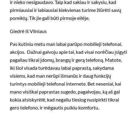
ir nieko nesigaudavo. Taip kad sakiau ir sakysiu, kad
pirmiausiai ir labiausiai kiekvienas turime žiūrėti savų
poreikių. Tik jie gali būti pirmoje eilėje.
Giedrė iš Vilniaus
Pas kutiniu metu man labai parūpo mobilieji telefonai,
akcijos. Dažnai galvoju apie tai, kad visai norėčiau įsigyti
pagaliau tikrai įdomų, brangų ir gerą telefoną. Matote,
iki šiol visada turėdavau labai paprastą, sakydama
visiems, kad man nerūpi išmanūs ir daug funkcijų
turintys mobilieji telefonai internete. Bet neseniai, kai
mano visiškai paprastas sugedo, pagalvojau, ką aš gal
kokia atsiskyrėlė, kad negaliu tiesiog nusipirkti tikrai
gero telefono, ir mėgautis puikiu komfortu.