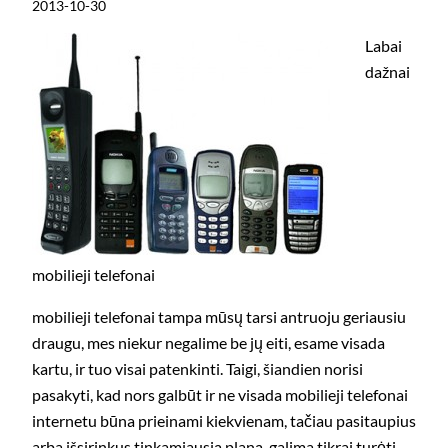
2013-10-30
Labai
dažnai
mobilieji telefonai
mobilieji telefonai tampa mūsų tarsi antruoju geriausiu
draugu, mes niekur negalime be jų eiti, esame visada
kartu, ir tuo visai patenkinti. Taigi, šiandien norisi
pasakyti, kad nors galbūt ir ne visada mobilieji telefonai
internetu būna prieinami kiekvienam, tačiau pasitaupius
arba išsirinkus tinkamiausią planą, galima tikrai turėti