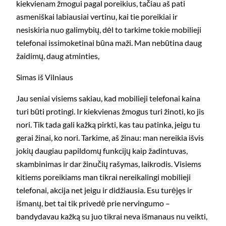
kiekvienam žmogui pagal poreikius, tačiau aš pati
asmeniškai labiausiai vertinu, kai tie poreikiai ir
nesiskiria nuo galimybių, dėl to tarkime tokie mobilieji
telefonai issimoketinai būna maži. Man nebūtina daug
žaidimų, daug atminties,
Simas iš Vilniaus
Jau seniai visiems sakiau, kad mobilieji telefonai kaina
turi būti protingi. Ir kiekvienas žmogus turi žinoti, ko jis
nori. Tik tada gali kažką pirkti, kas tau patinka, jeigu tu
gerai žinai, ko nori. Tarkime, aš žinau: man nereikia išvis
jokių daugiau papildomų funkcijų kaip žadintuvas,
skambinimas ir dar žinučių rašymas, laikrodis. Visiems
kitiems poreikiams man tikrai nereikalingi mobilieji
telefonai, akcija net jeigu ir didžiausia. Esu turėjęs ir
išmanų, bet tai tik privedė prie nervingumo –
bandydavau kažką su juo tikrai neva išmanaus nu veikti,