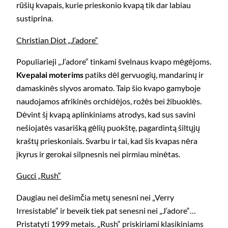
rūšių kvapais, kurie prieskonio kvapą tik dar labiau
sustiprina.
Christian Diot „J‘adore“
Populiarieji „J‘adore“ tinkami švelnaus kvapo mėgėjoms.
Kvepalai moterims
patiks dėl gervuogių, mandarinų ir
damaskinės slyvos aromato. Taip šio kvapo gamyboje
naudojamos afrikinės orchidėjos, rožės bei žibuoklės.
Dėvint šį kvapą aplinkiniams atrodys, kad sus savini
nešiojatės vasarišką gėlių puokštę, pagardintą šiltųjų
kraštų prieskoniais. Svarbu ir tai, kad šis kvapas nėra
įkyrus ir gerokai silpnesnis nei pirmiau minėtas.
Gucci „Rush“
Daugiau nei dešimčia metų senesni nei „Verry
Irresistable“ ir beveik tiek pat senesni nei „J‘adore“…
Pristatyti 1999 metais. „Rush“ priskiriami klasikiniams