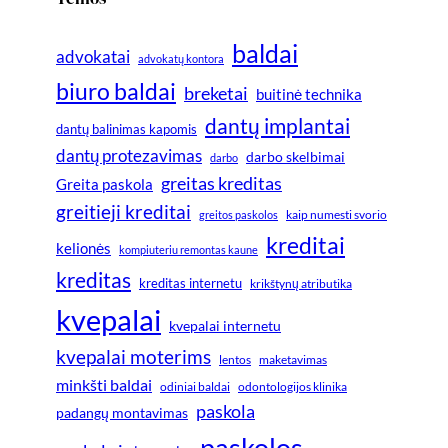
baldai
advokatai
advokatų kontora
biuro baldai
breketai
buitinė technika
dantų implantai
dantų balinimas kapomis
dantų protezavimas
darbo skelbimai
darbo
greitas kreditas
Greita paskola
greitieji kreditai
greitos paskolos
kaip numesti svorio
kreditai
kelionės
kompiuteriu remontas kaune
kreditas
kreditas internetu
krikštynų atributika
kvepalai
kvepalai internetu
kvepalai moterims
lentos
maketavimas
minkšti baldai
odiniai baldai
odontologijos klinika
paskola
padangų montavimas
paskolos