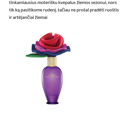
tinkamiausius moterišku kvepalus žiemos sezonui, nors
tik ką pasitikome rudenį, tačiau ne prošal pradėti ruoštis
ir artėjančiai žiemai