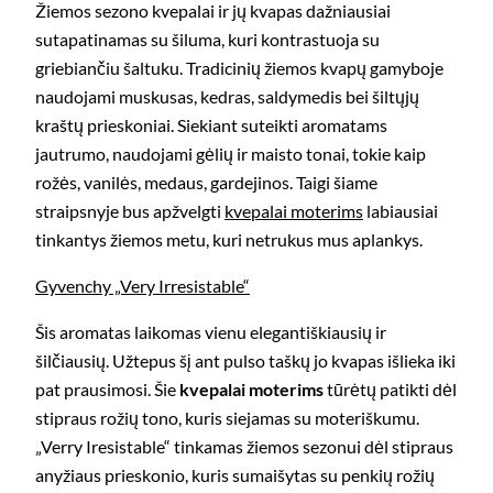
Žiemos sezono kvepalai ir jų kvapas dažniausiai
sutapatinamas su šiluma, kuri kontrastuoja su
griebiančiu šaltuku. Tradicinių žiemos kvapų gamyboje
naudojami muskusas, kedras, saldymedis bei šiltųjų
kraštų prieskoniai. Siekiant suteikti aromatams
jautrumo, naudojami gėlių ir maisto tonai, tokie kaip
rožės, vanilės, medaus, gardejinos. Taigi šiame
straipsnyje bus apžvelgti
kvepalai moterims
labiausiai
tinkantys žiemos metu, kuri netrukus mus aplankys.
Gyvenchy „Very Irresistable“
Šis aromatas laikomas vienu elegantiškiausių ir
šilčiausių. Užtepus šį ant pulso taškų jo kvapas išlieka iki
pat prausimosi. Šie
kvepalai moterims
tūrėtų patikti dėl
stipraus rožių tono, kuris siejamas su moteriškumu.
„Verry Iresistable“ tinkamas žiemos sezonui dėl stipraus
anyžiaus prieskonio, kuris sumaišytas su penkių rožių