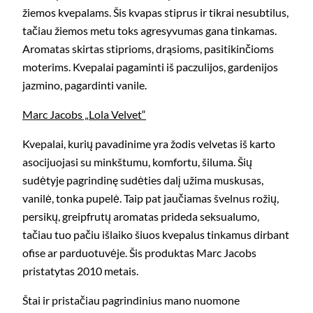
žiemos kvepalams. Šis kvapas stiprus ir tikrai nesubtilus,
tačiau žiemos metu toks agresyvumas gana tinkamas.
Aromatas skirtas stiprioms, drąsioms, pasitikinčioms
moterims. Kvepalai pagaminti iš paczulijos, gardenijos
jazmino, pagardinti vanile.
Marc Jacobs „Lola Velvet“
Kvepalai, kurių pavadinime yra žodis velvetas iš karto
asocijuojasi su minkštumu, komfortu, šiluma. Šių
sudėtyje pagrindinę sudėties dalį užima muskusas,
vanilė, tonka pupelė. Taip pat jaučiamas švelnus rožių,
persikų, greipfrutų aromatas prideda seksualumo,
tačiau tuo pačiu išlaiko šiuos kvepalus tinkamus dirbant
ofise ar parduotuvėje. Šis produktas Marc Jacobs
pristatytas 2010 metais.
Štai ir pristačiau pagrindinius mano nuomone