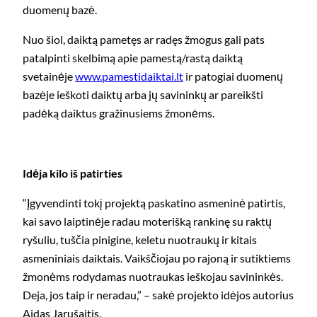
duomenų bazė.
Nuo šiol, daiktą pametęs ar radęs žmogus gali pats
patalpinti skelbimą apie pamestą/rastą daiktą
svetainėje
www.pamestidaiktai.lt
ir patogiai duomenų
bazėje ieškoti daiktų arba jų savininkų ar pareikšti
padėką daiktus gražinusiems žmonėms.
Idėja kilo iš patirties
“Įgyvendinti tokį projektą paskatino asmeninė patirtis,
kai savo laiptinėje radau moterišką rankinę su raktų
ryšuliu, tuščia pinigine, keletu nuotraukų ir kitais
asmeniniais daiktais. Vaikščiojau po rajoną ir sutiktiems
žmonėms rodydamas nuotraukas ieškojau savininkės.
Deja, jos taip ir neradau,” – sakė projekto idėjos autorius
Aidas Jarušaitis.