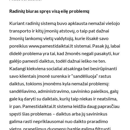
Radinių biuras spręs visą eilę problemų
Kuriant radinių sistemą buvo apklausta nemažai viešojo
transporto ir kitų įmonių atstovų, o taip pat dažnai
žmonių lankomų vietų valdytojų, kurie išsakė savo
poreikius www.pamestidaiktai.lt sistemai. Pasak jų, labai
didelė problema yra tai, kad žmonės negali pasakyti, kur
galėjo pamesti daiktus, todėl dažnai ieško ne ten.
Kadangi kiekviena socialiai atsakinga bei besirūpinanti
savo klientais įmonė surenka ir “sandėliuoja” rastus
daiktus, tokioms įmonėms kyla nemažai problemų:
sandėliavimo, administravimo, savininko paieškos, galų
gale ką daryti su daiktais, kurių taip niekas ir neatsiima,
ir pan. Pamestidaiktai.lt sistema leidžia daug paprasčiau
spęsti šias problemas – daiktus arba jų savininkus
galima rasti nepriklausomai nuo daikto praradimo
vietos, pranešimus duomenų bazėje galima filtruoti