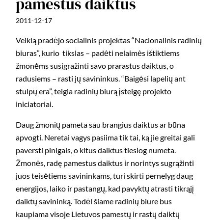
pamestus daiktus
2011-12-17
Veiklą pradėjo socialinis projektas “Nacionalinis radinių
biuras”, kurio tikslas – padėti nelaimės ištiktiems
žmonėms susigražinti savo prarastus daiktus, o
radusiems – rasti jų savininkus. “Baigėsi lapelių ant
stulpų era”, teigia radinių biurą įsteigę projekto
iniciatoriai.
Daug žmonių pameta sau brangius daiktus ar būna
apvogti. Neretai vagys pasiima tik tai, ką jie greitai gali
paversti pinigais, o kitus daiktus tiesiog numeta.
Žmonės, radę pamestus daiktus ir norintys sugrąžinti
juos teisėtiems savininkams, turi skirti pernelyg daug
energijos, laiko ir pastangų, kad pavyktų atrasti tikrąjį
daiktų savininką. Todėl šiame radinių biure bus
kaupiama visoje Lietuvos pamestų ir rastų daiktų