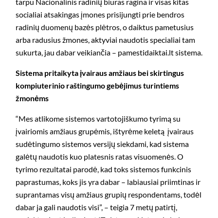
tarpu Nacionalinis radinių biuras ragina ir visas kitas
socialiai atsakingas įmones prisijungti prie bendros
radinių duomenų bazės plėtros, o daiktus pametusius
arba radusius žmones, aktyviai naudotis specialiai tam
sukurta, jau dabar veikiančia – pamestidaiktai.lt sistema.
Sistema pritaikyta įvairaus amžiaus bei skirtingus
kompiuterinio raštingumo gebėjimus turintiems
žmonėms
“Mes atlikome sistemos vartotojiškumo tyrimą su
įvairiomis amžiaus grupėmis, ištyrėme keletą įvairaus
sudėtingumo sistemos versijų siekdami, kad sistema
galėtų naudotis kuo platesnis ratas visuomenės. O
tyrimo rezultatai parodė, kad toks sistemos funkcinis
paprastumas, koks jis yra dabar – labiausiai priimtinas ir
suprantamas visų amžiaus grupių respondentams, todėl
dabar ja gali naudotis visi”, – teigia 7 metų patirtį,