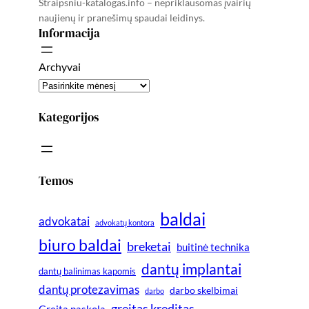
Straipsniu-katalogas.info – nepriklausomas įvairių
naujienų ir pranešimų spaudai leidinys.
Informacija
Archyvai
Kategorijos
Temos
baldai
advokatai
advokatų kontora
biuro baldai
breketai
buitinė technika
dantų implantai
dantų balinimas kapomis
dantų protezavimas
darbo skelbimai
darbo
greitas kreditas
Greita paskola