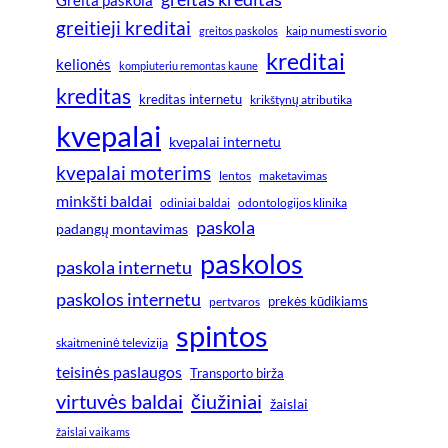
greitieji kreditai
greitos paskolos
kaip numesti svorio
kreditai
kelionės
kompiuteriu remontas kaune
kreditas
kreditas internetu
krikštynų atributika
kvepalai
kvepalai internetu
kvepalai moterims
lentos
maketavimas
minkšti baldai
odiniai baldai
odontologijos klinika
paskola
padangų montavimas
paskolos
paskola internetu
paskolos internetu
prekės kūdikiams
pertvaros
spintos
skaitmeninė televizija
teisinės paslaugos
Transporto birža
virtuvės baldai
čiužiniai
žaislai
žaislai vaikams