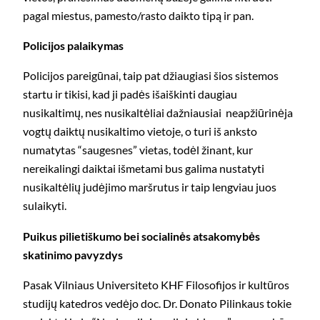
pagal miestus, pamesto/rasto daikto tipą ir pan.
Policijos palaikymas
Policijos pareigūnai, taip pat džiaugiasi šios sistemos
startu ir tikisi, kad ji padės išaiškinti daugiau
nusikaltimų, nes nusikaltėliai dažniausiai neapžiūrinėja
vogtų daiktų nusikaltimo vietoje, o turi iš anksto
numatytas “saugesnes” vietas, todėl žinant, kur
nereikalingi daiktai išmetami bus galima nustatyti
nusikaltėlių judėjimo maršrutus ir taip lengviau juos
sulaikyti.
Puikus pilietiškumo bei socialinės atsakomybės
skatinimo pavyzdys
Pasak Vilniaus Universiteto KHF Filosofijos ir kultūros
studijų katedros vedėjo doc. Dr. Donato Pilinkaus tokie