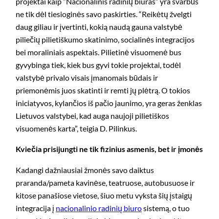
projektai kaip “Nacionalinis radinių biuras” yra svarbūs
ne tik dėl tiesioginės savo paskirties. “Reikėtų žvelgti
daug giliau ir įvertinti, kokią naudą gauna valstybė
piliečių pilietiškumo skatinimo, socialinės integracijos
bei moraliniais aspektais. Pilietinė visuomenė bus
gyvybinga tiek, kiek bus gyvi tokie projektai, todėl
valstybė privalo visais įmanomais būdais ir
priemonėmis juos skatinti ir remti jų plėtrą. O tokios
iniciatyvos, kylančios iš pačio jaunimo, yra geras ženklas
Lietuvos valstybei, kad auga naujoji pilietiškos
visuomenės karta”, teigia D. Pilinkus.
Kviečia prisijungti ne tik fizinius asmenis, bet ir įmonės
Kadangi dažniausiai žmonės savo daiktus
praranda/pameta kavinėse, teatruose, autobusuose ir
kitose panašiose vietose, šiuo metu vyksta šių įstaigų
integracija į
nacionalinio radinių biuro
sistemą, o tuo