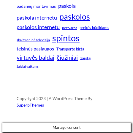
paskola
padangų montavimas
paskolos
paskola internetu
paskolos internetu
prekės kūdikiams
pertvaros
spintos
skaitmeninė televizija
teisinės paslaugos
Transporto birža
virtuvės baldai
čiužiniai
žaislai
žaislai vaikams
Copyright 2023 | A WordPress Theme By
SuperbThemes
Manage consent