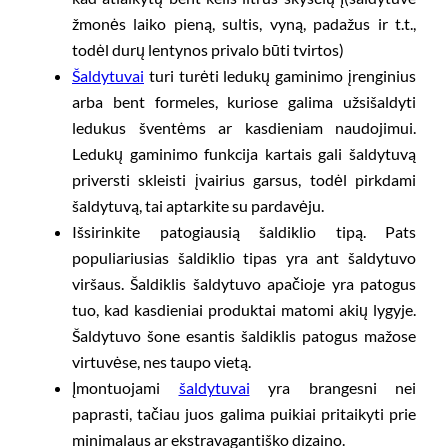
žmonės laiko pieną, sultis, vyną, padažus ir t.t.,
todėl durų lentynos privalo būti tvirtos)
Šaldytuvai
turi turėti ledukų gaminimo įrenginius
arba bent formeles, kuriose galima užsišaldyti
ledukus šventėms ar kasdieniam naudojimui.
Ledukų gaminimo funkcija kartais gali šaldytuvą
priversti skleisti įvairius garsus, todėl pirkdami
šaldytuvą, tai aptarkite su pardavėju.
Išsirinkite patogiausią šaldiklio tipą. Pats
populiariusias šaldiklio tipas yra ant šaldytuvo
viršaus. Šaldiklis šaldytuvo apačioje yra patogus
tuo, kad kasdieniai produktai matomi akių lygyje.
Šaldytuvo šone esantis šaldiklis patogus mažose
virtuvėse, nes taupo vietą.
Įmontuojami
šaldytuvai
yra brangesni nei
paprasti, tačiau juos galima puikiai pritaikyti prie
minimalaus ar ekstravagantiško dizaino.