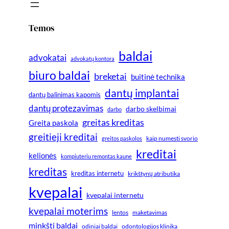
Temos
baldai
advokatai
advokatų kontora
biuro baldai
breketai
buitinė technika
dantų implantai
dantų balinimas kapomis
dantų protezavimas
darbo skelbimai
darbo
greitas kreditas
Greita paskola
greitieji kreditai
greitos paskolos
kaip numesti svorio
kreditai
kelionės
kompiuteriu remontas kaune
kreditas
kreditas internetu
krikštynų atributika
kvepalai
kvepalai internetu
kvepalai moterims
lentos
maketavimas
minkšti baldai
odiniai baldai
odontologijos klinika