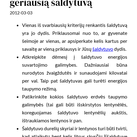
geriausią šaldytuvą
2012-03-03
Vienas iš svarbiausių kriterijų renkantis šaldytuvą
yra jo dydis. Priklausomai nuo to, ar gyvenate
šeimoje ar vienas, ar apsiperkate kelis kartus per
savaitę ar vieną priklausys ir Jūsų
šaldytuvo
dydis.
Atkreipkite dėmesį į šaldytuvo energijos
suvartojimo galimybes. Dažniausiai būna
nurodytos žvaigždutės ir sunaudojami kilovatai
per val. Taip pat šaldytuvas gali turėti energijos
taupymo režimą.
Patikrinkite kokios šaldytuvo erdvės taupymo
galimybės (tai gali būti išskirstytos lentynėlės,
koreguojamas šaldytuvo lentynėlių aukštis,
ištraukiamos lentynos ir pan.
Šaldytuvo durelių skyriai ir lentynos turi būti tvirti,
kad atlaikytų bent kelis litrus skysčių Į(šaldytuve