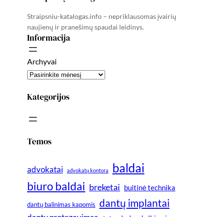
Straipsniu-katalogas.info – nepriklausomas įvairių
naujienų ir pranešimų spaudai leidinys.
Informacija
Archyvai
Kategorijos
Temos
baldai
advokatai
advokatų kontora
biuro baldai
breketai
buitinė technika
dantų implantai
dantų balinimas kapomis