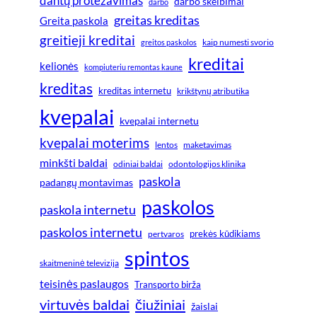
dantų protezavimas
darbo skelbimai
darbo
greitas kreditas
Greita paskola
greitieji kreditai
greitos paskolos
kaip numesti svorio
kreditai
kelionės
kompiuteriu remontas kaune
kreditas
kreditas internetu
krikštynų atributika
kvepalai
kvepalai internetu
kvepalai moterims
lentos
maketavimas
minkšti baldai
odiniai baldai
odontologijos klinika
paskola
padangų montavimas
paskolos
paskola internetu
paskolos internetu
prekės kūdikiams
pertvaros
spintos
skaitmeninė televizija
teisinės paslaugos
Transporto birža
virtuvės baldai
čiužiniai
žaislai