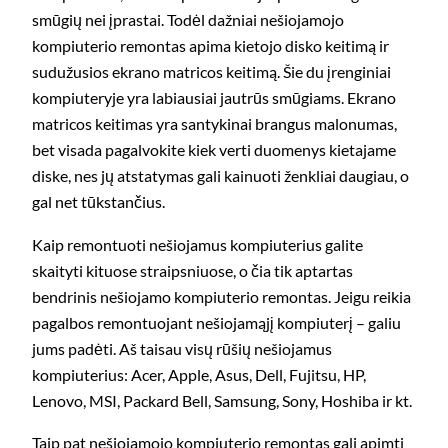
smūgių nei įprastai. Todėl dažniai nešiojamojo
kompiuterio remontas apima kietojo disko keitimą ir
sudužusios ekrano matricos keitimą. Šie du įrenginiai
kompiuteryje yra labiausiai jautrūs smūgiams. Ekrano
matricos keitimas yra santykinai brangus malonumas,
bet visada pagalvokite kiek verti duomenys kietajame
diske, nes jų atstatymas gali kainuoti ženkliai daugiau, o
gal net tūkstančius.
Kaip remontuoti nešiojamus kompiuterius galite
skaityti kituose straipsniuose, o čia tik aptartas
bendrinis nešiojamo kompiuterio remontas. Jeigu reikia
pagalbos remontuojant nešiojamąjį kompiuterį – galiu
jums padėti. Aš taisau visų rūšių nešiojamus
kompiuterius: Acer, Apple, Asus, Dell, Fujitsu, HP,
Lenovo, MSI, Packard Bell, Samsung, Sony, Hoshiba ir kt.
Taip pat nešiojamojo kompiuterio remontas gali apimti