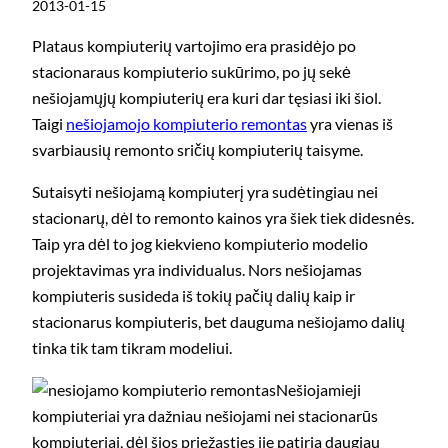
2013-01-15
Plataus kompiuterių vartojimo era prasidėjo po
stacionaraus kompiuterio sukūrimo, po jų sekė
nešiojamųjų kompiuterių era kuri dar tęsiasi iki šiol.
Taigi
nešiojamojo kompiuterio remontas
yra vienas iš
svarbiausių remonto sričių kompiuterių taisyme.
Sutaisyti nešiojamą kompiuterį yra sudėtingiau nei
stacionarų, dėl to remonto kainos yra šiek tiek didesnės.
Taip yra dėl to jog kiekvieno kompiuterio modelio
projektavimas yra individualus. Nors nešiojamas
kompiuteris susideda iš tokių pačių dalių kaip ir
stacionarus kompiuteris, bet dauguma nešiojamo dalių
tinka tik tam tikram modeliui.
Nešiojamieji
kompiuteriai yra dažniau nešiojami nei stacionarūs
kompiuteriai, dėl šios priežasties jie patiria daugiau