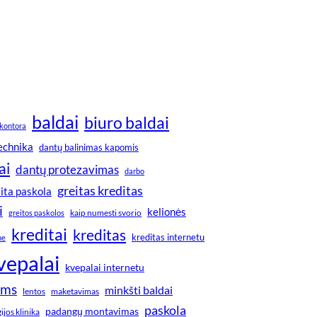
baldai
biuro baldai
kontora
technika
dantų balinimas kapomis
ai
dantų protezavimas
darbo
greitas kreditas
ita paskola
i
kelionės
greitos paskolos
kaip numesti svorio
kreditai
kreditas
kreditas internetu
ne
vepalai
kvepalai internetu
ims
minkšti baldai
lentos
maketavimas
paskola
padangų montavimas
jos klinika