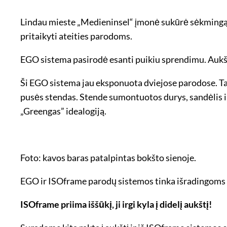
Lindau mieste „Medieninsel“ įmonė sukūrė sėkmingą pr
pritaikyti ateities parodoms.
EGO sistema pasirodė esanti puikiu sprendimu. Aukšt
Ši EGO sistema jau eksponuota dviejose parodose. Tai 
pusės stendas. Stende sumontuotos durys, sandėlis ir
„Greengas” idealogiją.
Foto: kavos baras patalpintas bokšto sienoje.
EGO ir ISOframe parodų sistemos tinka išradingoms į
ISOframe priima iššūkį, ji irgi kyla į didelį aukštį!