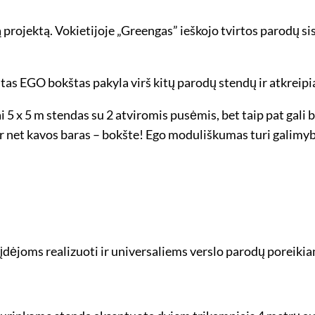
ojektą. Vokietijoje „Greengas” ieškojo tvirtos parodų sis
as EGO bokštas pakyla virš kitų parodų stendų ir atkreipi
5 x 5 m stendas su 2 atviromis pusėmis, bet taip pat gali bū
 net kavos baras – bokšte! Ego moduliškumas turi galimybę
dėjoms realizuoti ir universaliems verslo parodų poreikia