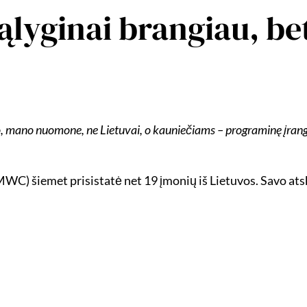
ąlyginai brangiau, be
so, mano nuomone, ne Lietuvai, o kauniečiams – programinę įrang
) šiemet prisistatė net 19 įmonių iš Lietuvos. Savo atski