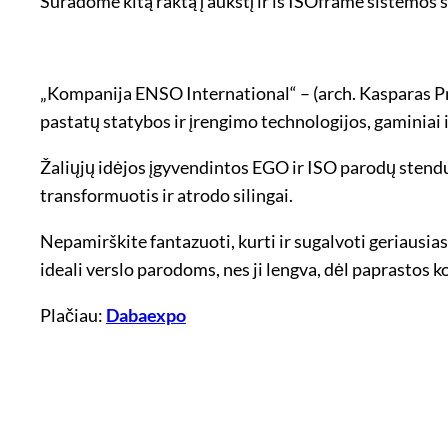
Suradome kitą raktą į aukštį ir iš ISOframe sistemos
„Kompanija ENSO International“ – (arch. Kasparas P
pastatų statybos ir įrengimo technologijos, gaminiai
Žaliųjų idėjos įgyvendintos EGO ir ISO parodų stendu
transformuotis ir atrodo silingai.
Nepamirškite fantazuoti, kurti ir sugalvoti geriausi
ideali verslo parodoms, nes ji lengva, dėl paprastos k
Plačiau:
Dabaexpo