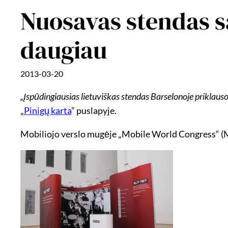
Nuosavas stendas s
daugiau
2013-03-20
„Įspūdingiausias lietuviškas stendas Barselonoje priklau
„
Pinigų karta
” puslapyje.
Mobiliojo verslo mugėje „Mobile World Congress“ (MWC