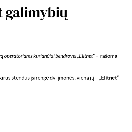
t galimybių
ą operatoriams kuriančiai bendrovei „Elitnet“
– rašoma
rus stendus įsirengė dvi įmonės, viena jų – „
Elitnet
“.