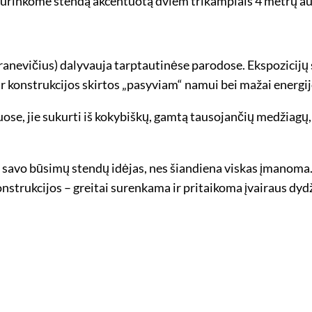
 surinkome stendą akcentuotą dviem trikampiais 4 metrų au
ranevičius) dalyvauja tarptautinėse parodose. Ekspozicij
 ir konstrukcijos skirtos „pasyviam“ namui bei mažai ener
ose, jie sukurti iš kokybiškų, gamtą tausojančių medžiagų,
as savo būsimų stendų idėjas, nes šiandiena viskas įmanoma
onstrukcijos – greitai surenkama ir pritaikoma įvairaus dydž