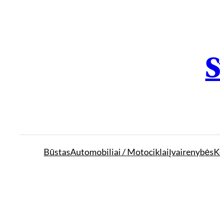
S
Būstas
Automobiliai / Motociklai
Įvairenybės
K