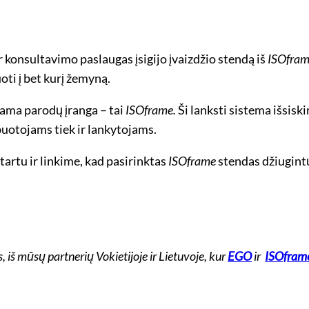
 konsultavimo paslaugas įsigijo įvaizdžio stendą iš
ISOfra
ti į bet kurį žemyną.
ama parodų įranga – tai
ISOframe.
Ši lanksti sistema išsisk
buotojams tiek ir lankytojams.
artu ir linkime, kad pasirinktas
ISOframe
stendas džiugintų
 iš mūsų partnerių Vokietijoje ir Lietuvoje, kur
EGO
ir
ISOfram