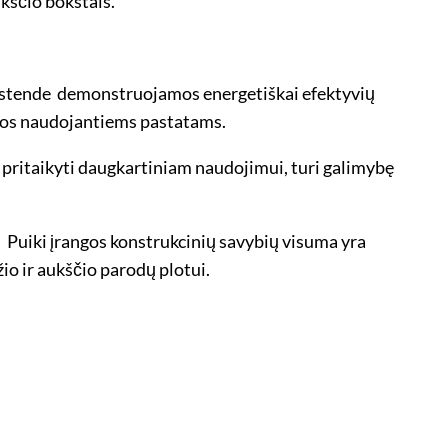
kščio bokštais.
ų stende demonstruojamos energetiškai efektyvių
gijos naudojantiems pastatams.
 pritaikyti daugkartiniam naudojimui, turi galimybę
. Puiki įrangos konstrukcinių savybių visuma yra
io ir aukščio parodų plotui.