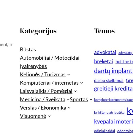
Kategorijos
Temos
ienų ir
Būstas
advokatai
advokatų 
Automobiliai / Motociklai
breketai
buitinė 
Įvairenybės
dantų implant
Kelionės / Turizmas
Gre
darbo skelbimai
Kompiuteriai / internetas
greitieji kredita
Laisvalaikis / Pomėgiai
Medicina / Sveikata
Sportas
kompiuteriu remontas kau
Verslas / Ekonomika
k
krikštynų atributika
Visuomenė
kvepalai moter
odiniai baldai
odontologi