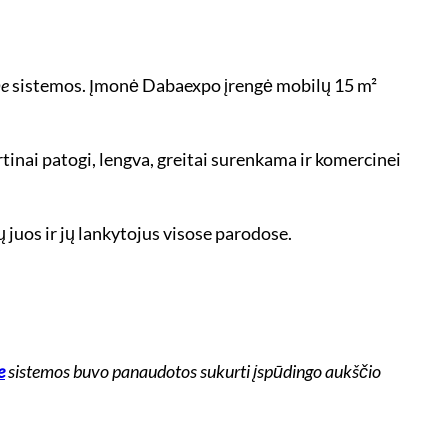
me
sistemos. Įmonė Dabaexpo įrengė mobilų 15 m²
irtinai patogi, lengva, greitai surenkama ir komercinei
 juos ir jų lankytojus visose parodose.
e
sistemos buvo panaudotos sukurti įspūdingo aukščio