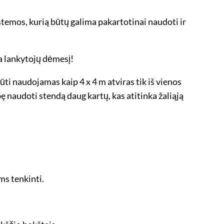
temos, kurią būtų galima pakartotinai naudoti ir
a lankytojų dėmesį!
ti naudojamas kaip 4 x 4 m atviras tik iš vienos
 naudoti stendą daug kartų, kas atitinka žaliąją
ms tenkinti.