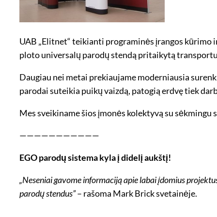
UAB „Elitnet“ teikianti programinės įrangos kūrimo ir
ploto universalų parodų stendą pritaikytą transportuo
Daugiau nei metai prekiaujame moderniausia surenk
parodai suteikia puikų vaizdą, patogią erdvę tiek dar
Mes sveikiname šios įmonės kolektyvą su sėkmingu st
———————————
EGO parodų sistema kyla į didelį aukštį!
„Neseniai gavome informaciją apie labai įdomius projektus,
parodų stendus”
– rašoma Mark Brick svetainėje.