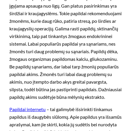
įgyjama apsauga nuo ligų. Gan platus pasirinkimas yra
širdžiai ir kraujagyslėms. Tokie papildai rekomenduojami
žmonėms, kurie daug rūko, patiria stresą, po širdies ar
kraujagyslių operacijų. Galima rasti papildų, sktinančių
virškinimą, taip pat tinkantys žmogaus endokrininei
sistemai. Labai populiarūs papildai yra sąnariams, nes
žmonės turi daug problemų su sąnariais. Papildų dėka,
žmogaus organizmas papildomas kalciu, gliukozaminu.
Be papildų sąnariams, dar labai tarp žmonių populiarūs
papildai akims. Žmonės turi labai daug problemų su
akimis, nuo įtempto darbo akys greitai pavargsta,
silpsta, todėl būtina jas pastiprinti papildais. Dažniausiai
papildų akims sudėtyje būna mėlynių ekstrakto.
Papildai internetu
– tai galimybė išsirinkti tinkamus
papildus iš daugybės siūlomų. Apie papildus yra išsamūs
aprašymai, kam jie skirti, kokia jų sudėtis bei nurodyta