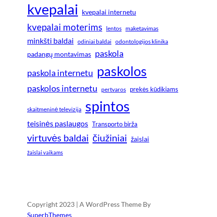
kvepalai
kvepalai internetu
kvepalai moterims
lentos
maketavimas
minkšti baldai
odiniai baldai
odontologijos klinika
paskola
padangų montavimas
paskolos
paskola internetu
paskolos internetu
prekės kūdikiams
pertvaros
spintos
skaitmeninė televizija
teisinės paslaugos
Transporto birža
virtuvės baldai
čiužiniai
žaislai
žaislai vaikams
Copyright 2023 | A WordPress Theme By
SuperbThemes