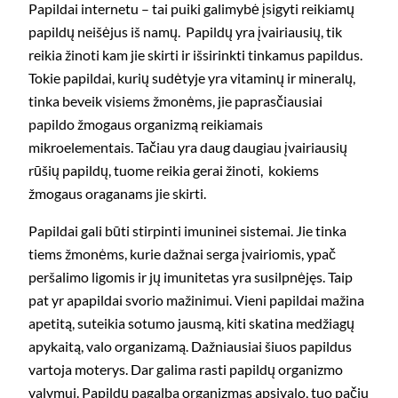
Papildai internetu – tai puiki galimybė įsigyti reikiamų
papildų neišėjus iš namų. Papildų yra įvairiausių, tik
reikia žinoti kam jie skirti ir išsirinkti tinkamus papildus.
Tokie papildai, kurių sudėtyje yra vitaminų ir mineralų,
tinka beveik visiems žmonėms, jie paprasčiausiai
papildo žmogaus organizmą reikiamais
mikroelementais. Tačiau yra daug daugiau įvairiausių
rūšių papildų, tuome reikia gerai žinoti, kokiems
žmogaus oraganams jie skirti.
Papildai gali būti stirpinti imuninei sistemai. Jie tinka
tiems žmonėms, kurie dažnai serga įvairiomis, ypač
peršalimo ligomis ir jų imunitetas yra susilpnėjęs. Taip
pat yr apapildai svorio mažinimui. Vieni papildai mažina
apetitą, suteikia sotumo jausmą, kiti skatina medžiagų
apykaitą, valo organizamą. Dažniausiai šiuos papildus
vartoja moterys. Dar galima rasti papildų organizmo
valymui. Papildų pagalba organizmas apsivalo, tuo pačiu