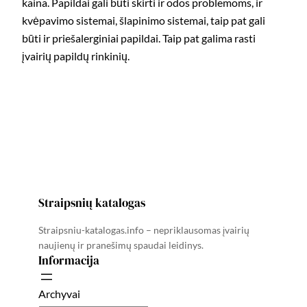
kaina. Papildai gali būti skirti ir odos problemoms, ir
kvėpavimo sistemai, šlapinimo sistemai, taip pat gali
būti ir priešalerginiai papildai. Taip pat galima rasti
įvairių papildų rinkinių.
Straipsnių katalogas
Straipsniu-katalogas.info – nepriklausomas įvairių
naujienų ir pranešimų spaudai leidinys.
Informacija
Archyvai