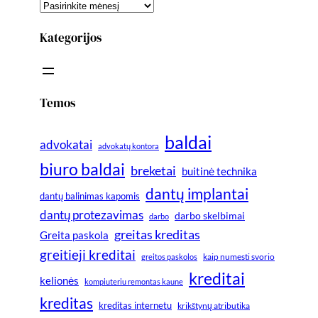
Kategorijos
Temos
baldai
advokatai
advokatų kontora
biuro baldai
breketai
buitinė technika
dantų implantai
dantų balinimas kapomis
dantų protezavimas
darbo skelbimai
darbo
greitas kreditas
Greita paskola
greitieji kreditai
greitos paskolos
kaip numesti svorio
kreditai
kelionės
kompiuteriu remontas kaune
kreditas
kreditas internetu
krikštynų atributika