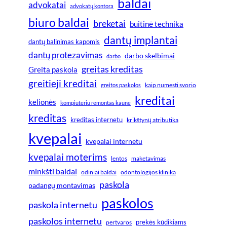
baldai
advokatai
advokatų kontora
biuro baldai
breketai
buitinė technika
dantų implantai
dantų balinimas kapomis
dantų protezavimas
darbo skelbimai
darbo
greitas kreditas
Greita paskola
greitieji kreditai
greitos paskolos
kaip numesti svorio
kreditai
kelionės
kompiuteriu remontas kaune
kreditas
kreditas internetu
krikštynų atributika
kvepalai
kvepalai internetu
kvepalai moterims
lentos
maketavimas
minkšti baldai
odiniai baldai
odontologijos klinika
paskola
padangų montavimas
paskolos
paskola internetu
paskolos internetu
prekės kūdikiams
pertvaros