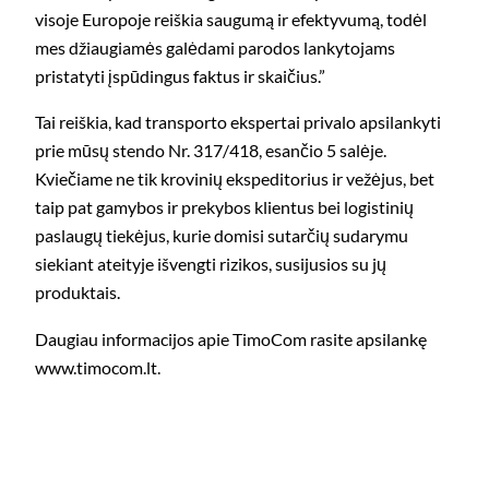
visoje Europoje reiškia saugumą ir efektyvumą, todėl
mes džiaugiamės galėdami parodos lankytojams
pristatyti įspūdingus faktus ir skaičius.”
Tai reiškia, kad transporto ekspertai privalo apsilankyti
prie mūsų stendo Nr. 317/418, esančio 5 salėje.
Kviečiame ne tik krovinių ekspeditorius ir vežėjus, bet
taip pat gamybos ir prekybos klientus bei logistinių
paslaugų tiekėjus, kurie domisi sutarčių sudarymu
siekiant ateityje išvengti rizikos, susijusios su jų
produktais.
Daugiau informacijos apie TimoCom rasite apsilankę
www.timocom.lt.