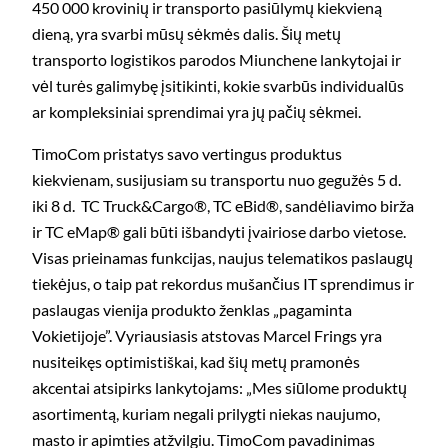
450 000 krovinių ir transporto pasiūlymų kiekvieną
dieną, yra svarbi mūsų sėkmės dalis. Šių metų
transporto logistikos parodos Miunchene lankytojai ir
vėl turės galimybę įsitikinti, kokie svarbūs individualūs
ar kompleksiniai sprendimai yra jų pačių sėkmei.
TimoCom pristatys savo vertingus produktus
kiekvienam, susijusiam su transportu nuo gegužės 5 d.
iki 8 d. TC Truck&Cargo®, TC eBid®, sandėliavimo birža
ir TC eMap® gali būti išbandyti įvairiose darbo vietose.
Visas prieinamas funkcijas, naujus telematikos paslaugų
tiekėjus, o taip pat rekordus mušančius IT sprendimus ir
paslaugas vienija produkto ženklas „pagaminta
Vokietijoje”. Vyriausiasis atstovas Marcel Frings yra
nusiteikęs optimistiškai, kad šių metų pramonės
akcentai atsipirks lankytojams: „Mes siūlome produktų
asortimentą, kuriam negali prilygti niekas naujumo,
masto ir apimties atžvilgiu. TimoCom pavadinimas