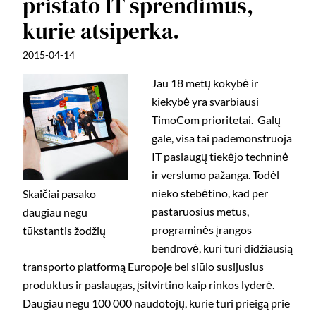
pristato IT sprendimus,
kurie atsiperka.
2015-04-14
Jau 18 metų kokybė ir
kiekybė yra svarbiausi
TimoCom prioritetai. Galų
gale, visa tai pademonstruoja
IT paslaugų tiekėjo techninė
ir verslumo pažanga. Todėl
nieko stebėtino, kad per
Skaičiai pasako
pastaruosius metus,
daugiau negu
programinės įrangos
tūkstantis žodžių
bendrovė, kuri turi didžiausią
transporto platformą Europoje bei siūlo susijusius
produktus ir paslaugas, įsitvirtino kaip rinkos lyderė.
Daugiau negu 100 000 naudotojų, kurie turi prieigą prie