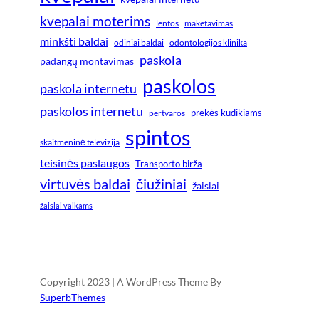
kvepalai moterims
lentos
maketavimas
minkšti baldai
odiniai baldai
odontologijos klinika
paskola
padangų montavimas
paskolos
paskola internetu
paskolos internetu
prekės kūdikiams
pertvaros
spintos
skaitmeninė televizija
teisinės paslaugos
Transporto birža
virtuvės baldai
čiužiniai
žaislai
žaislai vaikams
Copyright 2023 | A WordPress Theme By
SuperbThemes