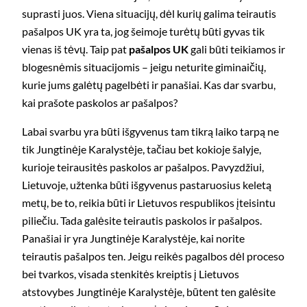
suprasti juos. Viena situacijų, dėl kurių galima teirautis
pašalpos UK yra ta, jog šeimoje turėtų būti gyvas tik
vienas iš tėvų. Taip pat
pašalpos UK
gali būti teikiamos ir
blogesnėmis situacijomis – jeigu neturite giminaičių,
kurie jums galėtų pagelbėti ir panašiai. Kas dar svarbu,
kai prašote paskolos ar pašalpos?
Labai svarbu yra būti išgyvenus tam tikrą laiko tarpą ne
tik Jungtinėje Karalystėje, tačiau bet kokioje šalyje,
kurioje teirausitės paskolos ar pašalpos. Pavyzdžiui,
Lietuvoje, užtenka būti išgyvenus pastaruosius keletą
metų, be to, reikia būti ir Lietuvos respublikos įteisintu
piliečiu. Tada galėsite teirautis paskolos ir pašalpos.
Panašiai ir yra Jungtinėje Karalystėje, kai norite
teirautis pašalpos ten. Jeigu reikės pagalbos dėl proceso
bei tvarkos, visada stenkitės kreiptis į Lietuvos
atstovybes Jungtinėje Karalystėje, būtent ten galėsite