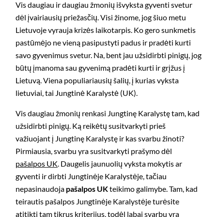
Vis daugiau ir daugiau žmonių išvyksta gyventi svetur
dėl įvairiausių priežasčių. Visi žinome, jog šiuo metu
Lietuvoje vyrauja krizės laikotarpis. Ko gero sunkmetis
pastūmėjo ne vieną pasipustyti padus ir pradėti kurti
savo gyvenimus svetur. Na, bent jau užsidirbti pinigų, jog
būtų įmanoma sau gyvenimą pradėti kurti ir grįžus į
Lietuvą. Viena populiariausių šalių, į kurias vyksta
lietuviai, tai Jungtinė Karalystė (UK).
Vis daugiau žmonių renkasi Jungtinę Karalystę tam, kad
užsidirbti pinigų. Ką reikėtų susitvarkyti prieš
važiuojant į Jungtinę Karalystę ir kas svarbu žinoti?
Pirmiausia, svarbu yra susitvarkyti prašymo dėl
pašalpos UK
. Daugelis jaunuolių vyksta mokytis ar
gyventi ir dirbti Jungtinėje Karalystėje, tačiau
nepasinaudoja
pašalpos UK
teikimo galimybe. Tam, kad
teirautis pašalpos Jungtinėje Karalystėje turėsite
atitikti tam tikrus kriterijus, todėl labai svarbu yra