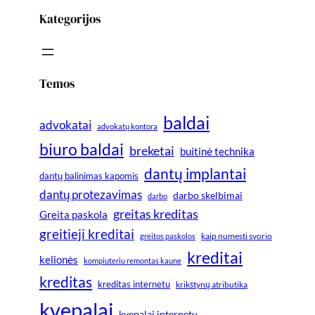
Kategorijos
Temos
baldai
advokatai
advokatų kontora
biuro baldai
breketai
buitinė technika
dantų implantai
dantų balinimas kapomis
dantų protezavimas
darbo skelbimai
darbo
greitas kreditas
Greita paskola
greitieji kreditai
greitos paskolos
kaip numesti svorio
kreditai
kelionės
kompiuteriu remontas kaune
kreditas
kreditas internetu
krikštynų atributika
kvepalai
kvepalai internetu