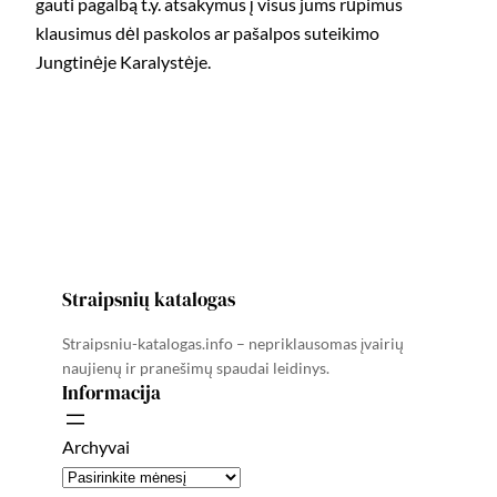
gauti pagalbą t.y. atsakymus į visus jums rūpimus
klausimus dėl paskolos ar pašalpos suteikimo
Jungtinėje Karalystėje.
Straipsnių katalogas
Straipsniu-katalogas.info – nepriklausomas įvairių
naujienų ir pranešimų spaudai leidinys.
Informacija
Archyvai