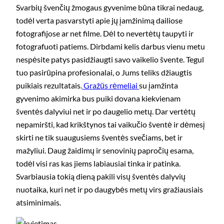
Svarbių švenčių žmogaus gyvenime būna tikrai nedaug,
todėl verta pasvarstyti apie jų įamžinimą dailiose
fotografijose ar net filme. Dėl to nevertėtų taupyti ir
fotografuoti patiems. Dirbdami kelis darbus vienu metu
nespėsite patys pasidžiaugti savo vaikelio švente. Tegul
tuo pasirūpina profesionalai, o Jums teliks džiaugtis
puikiais rezultatais.
Gražūs rėmeliai
su įamžinta
gyvenimo akimirka bus puiki dovana kiekvienam
šventės dalyviui net ir po daugelio metų. Dar vertėtų
nepamiršti, kad krikštynos tai vaikučio šventė ir dėmesį
skirti ne tik suaugusiems šventės svečiams, bet ir
mažyliui. Daug žaidimų ir senovinių papročių esama,
todėl visi ras kas jiems labiausiai tinka ir patinka.
Svarbiausia tokią dieną pakili visų šventės dalyvių
nuotaika, kuri net ir po daugybės metų virs gražiausiais
atsiminimais.