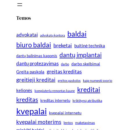
Temos
baldai
advokatai
advokatų kontora
biuro baldai
breketai
buitinė technika
dantų implantai
dantų balinimas kapomis
dantų protezavimas
darbo skelbimai
darbo
greitas kreditas
Greita paskola
greitieji kreditai
greitos paskolos
kaip numesti svorio
kreditai
kelionės
kompiuteriu remontas kaune
kreditas
kreditas internetu
krikštynų atributika
kvepalai
kvepalai internetu
kvepalai moterims
lentos
maketavimas
minkšti baldai