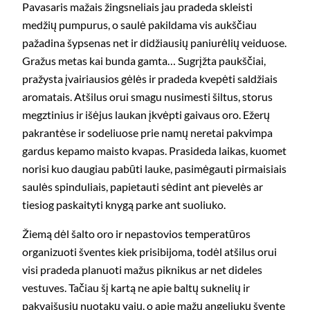
Pavasaris mažais žingsneliais jau pradeda skleisti
medžių pumpurus, o saulė pakildama vis aukščiau
pažadina šypsenas net ir didžiausių paniurėlių veiduose.
Gražus metas kai bunda gamta… Sugrįžta paukščiai,
pražysta įvairiausios gėlės ir pradeda kvepėti saldžiais
aromatais. Atšilus orui smagu nusimesti šiltus, storus
megztinius ir išėjus laukan įkvėpti gaivaus oro. Ežerų
pakrantėse ir sodeliuose prie namų neretai pakvimpa
gardus kepamo maisto kvapas. Prasideda laikas, kuomet
norisi kuo daugiau pabūti lauke, pasimėgauti pirmaisiais
saulės spinduliais, papietauti sėdint ant pievelės ar
tiesiog paskaityti knygą parke ant suoliuko.
Žiemą dėl šalto oro ir nepastovios temperatūros
organizuoti šventes kiek prisibijoma, todėl atšilus orui
visi pradeda planuoti mažus piknikus ar net dideles
vestuves. Tačiau šį kartą ne apie baltų suknelių ir
pakvaišusių nuotakų vajų, o apie mažų angeliukų šventę