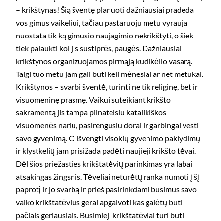
– krikštynas! Šią šventę planuoti dažniausiai pradeda
vos gimus vaikeliui, tačiau pastaruoju metu vyrauja
nuostata tik ką gimusio naujagimio nekrikštyti, o šiek
tiek palaukti kol jis sustiprės, paūgės. Dažniausiai
krikštynos organizuojamos pirmąją kūdikėlio vasarą.
Taigi tuo metu jam gali būti keli mėnesiai ar net metukai.
Krikštynos – svarbi šventė, turinti ne tik religinę, bet ir
visuomeninę prasmę. Vaikui suteikiant krikšto
sakramentą jis tampa pilnateisiu katalikiškos
visuomenės nariu, pasirengusiu dorai ir garbingai vesti
savo gyvenimą. O išvengti visokių gyvenimo paklydimų
ir klystkelių jam prisižada padėti naujieji krikšto tėvai.
Dėl šios priežasties krikštatėvių parinkimas yra labai
atsakingas žingsnis. Tėveliai neturėtų ranka numoti į šį
paprotį ir jo svarbą ir prieš pasirinkdami būsimus savo
vaiko krikštatėvius gerai apgalvoti kas galėtų būti
pačiais geriausiais. Būsimieji krikštatėviai turi būti