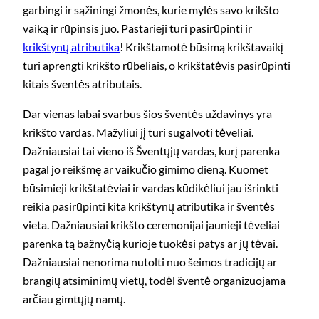
garbingi ir sąžiningi žmonės, kurie mylės savo krikšto
vaiką ir rūpinsis juo. Pastarieji turi pasirūpinti ir
krikštynų atributika
! Krikštamotė būsimą krikštavaikį
turi aprengti krikšto rūbeliais, o krikštatėvis pasirūpinti
kitais šventės atributais.
Dar vienas labai svarbus šios šventės uždavinys yra
krikšto vardas. Mažyliui jį turi sugalvoti tėveliai.
Dažniausiai tai vieno iš Šventųjų vardas, kurį parenka
pagal jo reikšmę ar vaikučio gimimo dieną. Kuomet
būsimieji krikštatėviai ir vardas kūdikėliui jau išrinkti
reikia pasirūpinti kita krikštynų atributika ir šventės
vieta. Dažniausiai krikšto ceremonijai jaunieji tėveliai
parenka tą bažnyčią kurioje tuokėsi patys ar jų tėvai.
Dažniausiai nenorima nutolti nuo šeimos tradicijų ar
brangių atsiminimų vietų, todėl šventė organizuojama
arčiau gimtųjų namų.