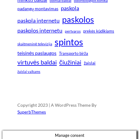
odiniai baldai
odontologijos klinika
paskola
padangų montavimas
paskolos
paskola internetu
paskolos internetu
prekės kūdikiams
pertvaros
spintos
skaitmeninė televizija
teisinės paslaugos
Transporto birža
virtuvės baldai
čiužiniai
žaislai
žaislai vaikams
Copyright 2023 | A WordPress Theme By
SuperbThemes
Manage consent