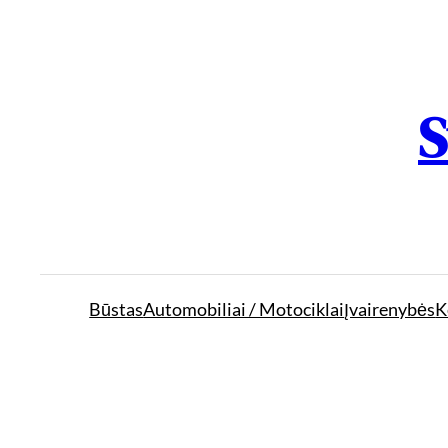
S
Būstas
Automobiliai / Motociklai
Įvairenybės
K