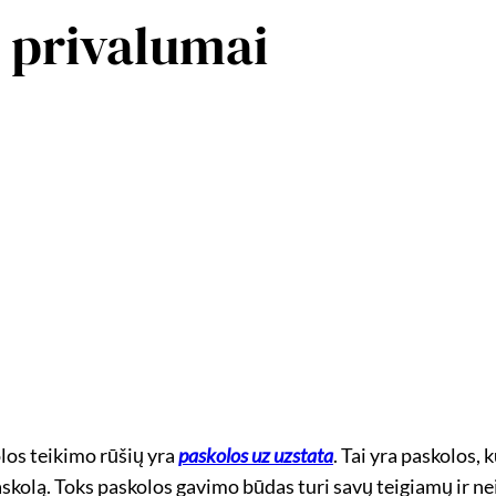
a privalumai
los teikimo rūšių yra
paskolos uz uzstata
. Tai yra paskolos,
paskolą. Toks paskolos gavimo būdas turi savų teigiamų ir 