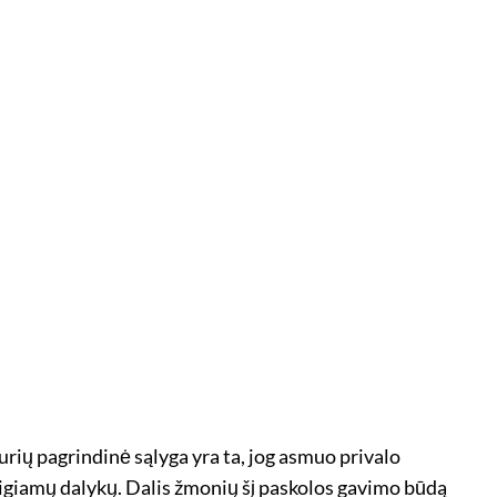
 kurių pagrindinė sąlyga yra ta, jog asmuo privalo
neigiamų dalykų. Dalis žmonių šį paskolos gavimo būdą