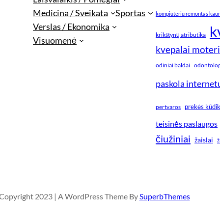
Medicina / Sveikata
Sportas
kompiuteriu remontas kau
Verslas / Ekonomika
k
krikštynų atributika
Visuomenė
kvepalai moter
odiniai baldai
odontologi
paskola internet
prekės kūdi
pertvaros
teisinės paslaugos
čiužiniai
žaislai
ž
Copyright 2023 | A WordPress Theme By
SuperbThemes