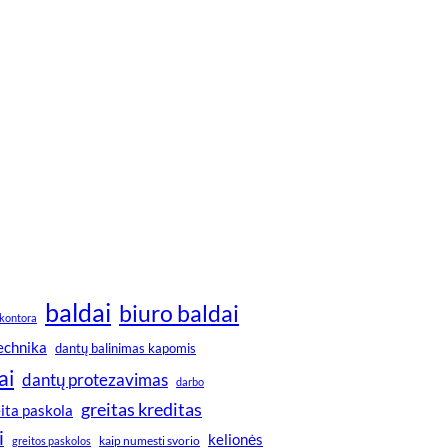
baldai
biuro baldai
kontora
technika
dantų balinimas kapomis
ai
dantų protezavimas
darbo
greitas kreditas
ita paskola
i
kelionės
greitos paskolos
kaip numesti svorio