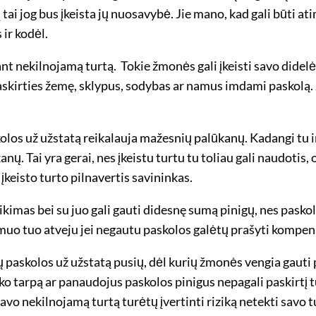
ri į tai jog bus įkeista jų nuosavybė. Jie mano, kad gali būti
ir kodėl.
iant nekilnojamą turtą. Tokie žmonės gali įkeisti savo dide
paskirties žemę, sklypus, sodybas ar namus imdami paskolą. 
skolos už užstatą reikalauja mažesnių palūkanų. Kadangi tu
ūkanų. Tai yra gerai, nes įkeistu turtu tu toliau gali naudot
įkeisto turto pilnavertis savininkas.
ikimas bei su juo gali gauti didesnę sumą pinigų, nes pask
smuo tuo atveju jei negautu paskolos galėtų prašyti kompensa
ų paskolos už užstatą pusių, dėl kurių žmonės vengia gauti p
o tarpą ar panaudojus paskolos pinigus nepagali paskirtį tu
 nekilnojamą turtą turėtų įvertinti riziką netekti savo turt