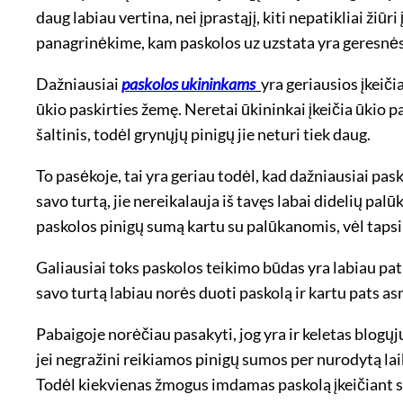
daug labiau vertina, nei įprastąjį, kiti nepatikliai žiū
panagrinėkime, kam paskolos uz uzstata yra geresnės 
Dažniausiai
paskolos ukininkams
yra geriausios įkeič
ūkio paskirties žemę. Neretai ūkininkai įkeičia ūkio 
šaltinis, todėl grynųjų pinigų jie neturi tiek daug.
To pasėkoje, tai yra geriau todėl, kad dažniausiai pa
savo turtą, jie nereikalauja iš tavęs labai didelių pal
paskolos pinigų sumą kartu su palūkanomis, vėl tapsi 
Galiausiai toks paskolos teikimo būdas yra labiau pat
savo turtą labiau norės duoti paskolą ir kartu pats a
Pabaigoje norėčiau pasakyti, jog yra ir keletas blogųj
jei negražini reikiamos pinigų sumos per nurodytą laik
Todėl kiekvienas žmogus imdamas paskolą įkeičiant savo