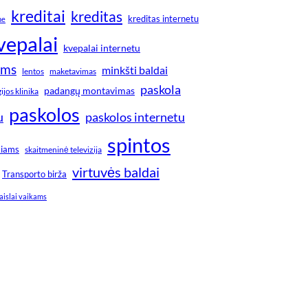
kreditai
kreditas
kreditas internetu
ne
vepalai
kvepalai internetu
ims
minkšti baldai
lentos
maketavimas
paskola
padangų montavimas
jos klinika
paskolos
u
paskolos internetu
spintos
kiams
skaitmeninė televizija
virtuvės baldai
Transporto birža
aislai vaikams