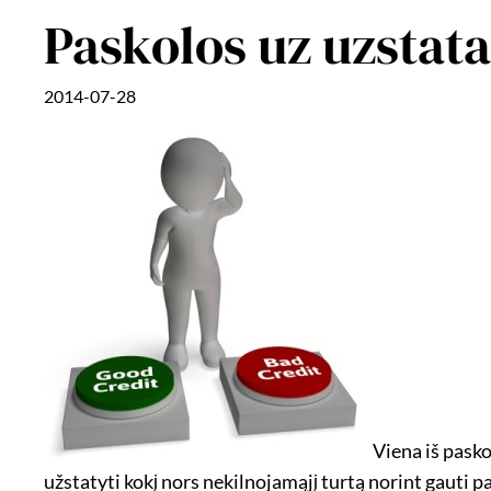
Paskolos uz uzstat
2014-07-28
Viena iš pasko
užstatyti kokį nors nekilnojamąjį turtą norint gauti 