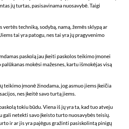
 atimtas jų turtas, pasisavinama nuosavybė. Taigi
lės vertės techniką, sodybą, namą, žemės sklypą ar
Jiems tai yra patogu, nes tai yra jų pragyvenimo
 imdamas paskolą jau įkeiti paskolos teikimo įmonei
is, o palūkanas mokėsi mažesnes, kartu išmokėjas visą
olų teikimo įmonė žinodama, jog asmuo jiems įkeičia
cijos, nes įkeitė savo turtą jiems.
askolą tokiu būdu. Viena iš jų yra ta, kad tuo atveju
 gali netekti savo įkeisto turto nuosavybės teisių.
o ir ar jis yra pajėgus gražinti pasiskolintą pinigų