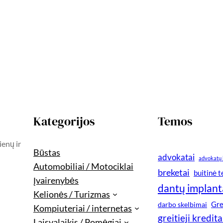
Kategorijos
Temos
ienų ir
Būstas
advokatai
advokatų 
Automobiliai / Motociklai
breketai
buitinė 
Įvairenybės
dantų implant
Kelionės / Turizmas
Gre
darbo skelbimai
Kompiuteriai / internetas
greitieji kredita
Laisvalaikis / Pomėgiai