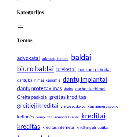
Kategorijos
Temos
baldai
advokatai
advokatų kontora
biuro baldai
breketai
buitinė technika
dantų implantai
dantų balinimas kapomis
dantų protezavimas
darbo skelbimai
darbo
greitas kreditas
Greita paskola
greitieji kreditai
greitos paskolos
kaip numesti svorio
kreditai
kelionės
kompiuteriu remontas kaune
kreditas
kreditas internetu
krikštynų atributika