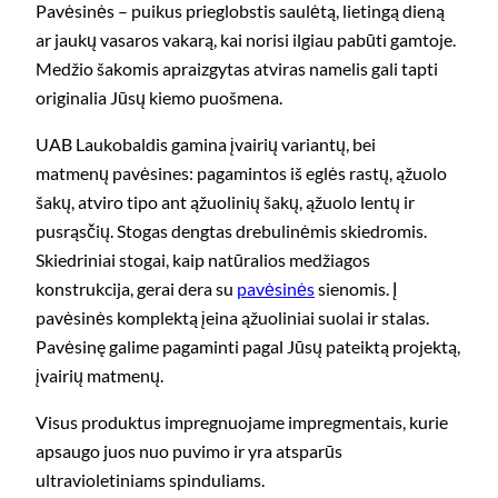
Pavėsinės – puikus prieglobstis saulėtą, lietingą dieną
ar jaukų vasaros vakarą, kai norisi ilgiau pabūti gamtoje.
Medžio šakomis apraizgytas atviras namelis gali tapti
originalia Jūsų kiemo puošmena.
UAB Laukobaldis gamina įvairių variantų, bei
matmenų pavėsines: pagamintos iš eglės rastų, ąžuolo
šakų, atviro tipo ant ąžuolinių šakų, ąžuolo lentų ir
pusrąsčių. Stogas dengtas drebulinėmis skiedromis.
Skiedriniai stogai, kaip natūralios medžiagos
konstrukcija, gerai dera su
pavėsinės
sienomis. Į
pavėsinės komplektą įeina ąžuoliniai suolai ir stalas.
Pavėsinę galime pagaminti pagal Jūsų pateiktą projektą,
įvairių matmenų.
Visus produktus impregnuojame impregmentais, kurie
apsaugo juos nuo puvimo ir yra atsparūs
ultravioletiniams spinduliams.