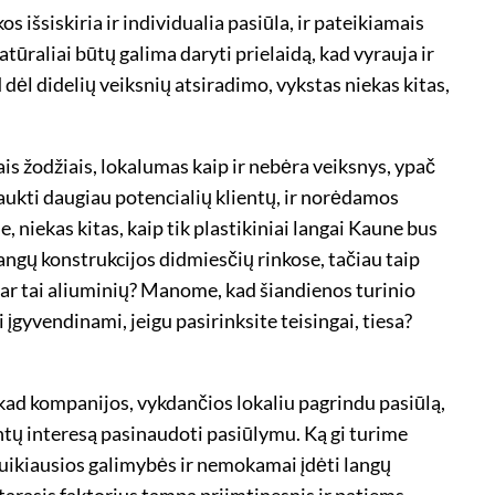
s išsiskiria ir individualia pasiūla, ir pateikiamais
ūraliai būtų galima daryti prielaidą, kad vyrauja ir
d dėl didelių veiksnių atsiradimo, vykstas niekas kitas,
is žodžiais, lokalumas kaip ir nebėra veiksnys, ypač
aukti daugiau potencialių klientų, ir norėdamos
je, niekas kitas, kaip tik plastikiniai langai Kaune bus
 langų konstrukcijos didmiesčių rinkose, tačiau taip
, ar tai aliuminių? Manome, kad šiandienos turinio
i įgyvendinami, jeigu pasirinksite teisingai, tiesa?
, kad kompanijos, vykdančios lokaliu pagrindu pasiūlą,
ų interesą pasinaudoti pasiūlymu. Ką gi turime
uikiausios galimybės ir nemokamai įdėti langų
pastarasis faktorius tampa priimtinesnis ir patiems