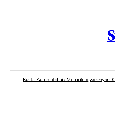
S
Būstas
Automobiliai / Motociklai
Įvairenybės
K