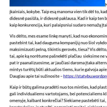
N
įkainiais, kokybe. Taip esą manoma vien tik dėl to, ka
didesnė pasiūla, ir didesnė paklausa. Kad ir kaip ten b
kaip konkurencija, kuri palaipsniui sudaro nemažą įtaka
Vis dėlto, mes esame linkę manyti, kad nuo ekonominės 
pastebint tai, kad dauguma kompanijų nuo šiol vykdo i
maksimizuoti pelną, tikintis gerovės, tiesa? Vis dėlt
tai, apie ką norėtume pašnekėti plačiau ­ sieksime ne 
pat ir paanalizuosime, ar jaučiasi daroma įtaka altern
mintys turėtų būti aktualios tiems, kurie galvoja apie
Daugiau apie tai sužinosite –
https://statybu.wordpr
Kaip ir būtų galima pradėti nuo tos minties, kad plast
gali individualiems vartotojams, bei potencialiems kli
omenyje, kalbant konkrečiai? Siekiame pastebėti tai, 
konstrukcijas, ir atvežti, pagaminti greitai, siekiant