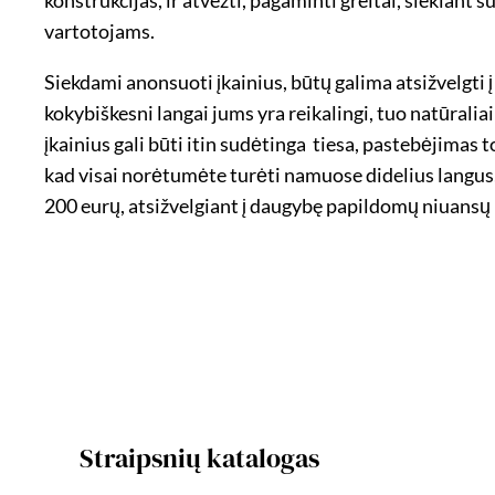
vartotojams.
Siekdami anonsuoti įkainius, būtų galima atsižvelgti
kokybiškesni langai jums yra reikalingi, tuo natūraliai i
įkainius gali būti itin sudėtinga ­ tiesa, pastebėjima
kad visai norėtumėte turėti namuose didelius langus, d
200 eurų, atsižvelgiant į daugybę papildomų niuansų ­ 
Straipsnių katalogas