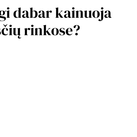
k gi dabar kainuoja
čių rinkose?