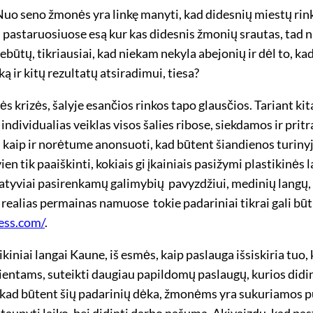
uo seno žmonės yra linkę manyti, kad didesnių miestų rinko
d pastaruosiuose esą kur kas didesnis žmonių srautas, tad nat
ebūtų, tikriausiai, kad niekam nekyla abejonių ir dėl to, ka
̨ ir kitų rezultatų atsiradimui, tiesa?
krizės, šalyje esančios rinkos tapo glausčios. Tariant kita
ndividualias veiklas visos šalies ribose, siekdamos ir pritr
o, kaip ir norėtume anonsuoti, kad būtent šiandienos turiny
vien tik paaiškinti, kokiais gi įkainiais pasižymi plastikinės
atyviai pasirenkamų galimybių ­ pavyzdžiui, medinių langų
 realias permainas namuose ­ tokie padariniai tikrai gali būt
ess.com/
.
ikiniai langai Kaune, iš esmės, kaip paslauga išsiskiria tuo
entams, suteikti daugiau papildomų paslaugų, kurios didint
kad būtent šių padarinių dėka, žmonėms yra sukuriamos p
 sutaupyti laiko, bei didinti darbo našumą. Akivaizdu, kad 