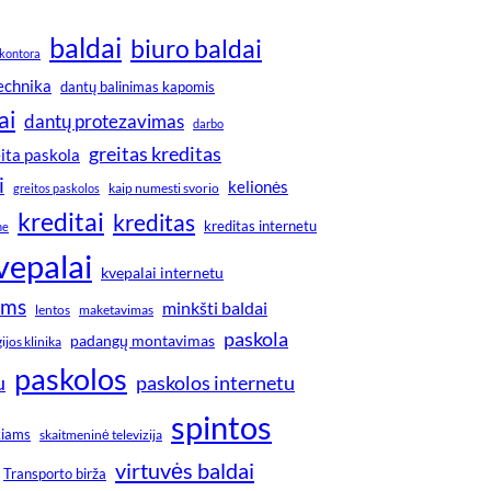
baldai
biuro baldai
kontora
technika
dantų balinimas kapomis
ai
dantų protezavimas
darbo
greitas kreditas
ita paskola
i
kelionės
greitos paskolos
kaip numesti svorio
kreditai
kreditas
kreditas internetu
ne
vepalai
kvepalai internetu
ims
minkšti baldai
lentos
maketavimas
paskola
padangų montavimas
jos klinika
paskolos
u
paskolos internetu
spintos
kiams
skaitmeninė televizija
virtuvės baldai
Transporto birža