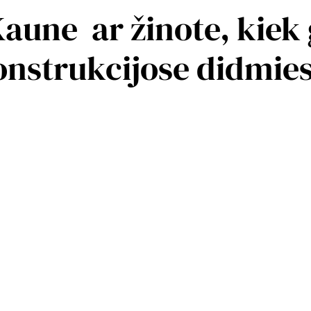
Kaune ­ ar žinote, kie
konstrukcijose didmies