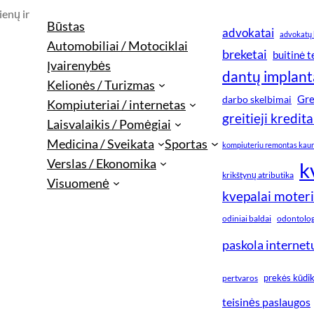
ienų ir
Būstas
advokatai
advokatų 
Automobiliai / Motociklai
breketai
buitinė 
Įvairenybės
dantų implant
Kelionės / Turizmas
Gre
darbo skelbimai
Kompiuteriai / internetas
greitieji kredita
Laisvalaikis / Pomėgiai
Medicina / Sveikata
Sportas
kompiuteriu remontas kau
Verslas / Ekonomika
k
krikštynų atributika
Visuomenė
kvepalai moter
odiniai baldai
odontologi
paskola internet
prekės kūdi
pertvaros
teisinės paslaugos