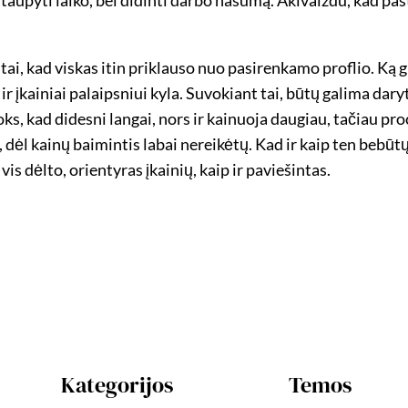
 į tai, kad viskas itin priklauso nuo pasirenkamo proflio. Ka
r įkainiai palaipsniui kyla. Suvokiant tai, būtų galima daryti,
s toks, kad didesni langai, nors ir kainuoja daugiau, tačiau pr
ėl kainų baimintis labai nereikėtų. Kad ir kaip ten bebūtu
vis dėlto, orientyras įkainių, kaip ir paviešintas.
Kategorijos
Temos