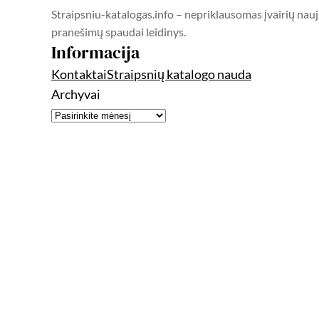
Straipsniu-katalogas.info – nepriklausomas įvairių nauj
pranešimų spaudai leidinys.
Informacija
Kontaktai
Straipsnių katalogo nauda
Archyvai