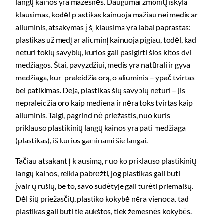
langų kainos yra mažesnės. Daugumai žmonių iškyla
klausimas, kodėl plastikas kainuoja mažiau nei medis ar
aliuminis, atsakymas į šį klausimą yra labai paprastas:
plastikas už medį ar aliuminį kainuoja pigiau, todėl, kad
neturi tokių savybių, kurios gali pasigirti šios kitos dvi
medžiagos. Štai, pavyzdžiui, medis yra natūrali ir gyva
medžiaga, kuri praleidžia orą, o aliuminis – ypač tvirtas
bei patikimas. Deja, plastikas šių savybių neturi – jis
nepraleidžia oro kaip mediena ir nėra toks tvirtas kaip
aliuminis. Taigi, pagrindinė priežastis, nuo kuris
priklauso plastikinių langų kainos yra pati medžiaga
(plastikas), iš kurios gaminami šie langai.
Tačiau atsakant į klausimą, nuo ko priklauso plastikinių
langų kainos, reikia pabrėžti, jog plastikas gali būti
įvairių rūšių, be to, savo sudėtyje gali turėti priemaišų.
Dėl šių priežasčių, plastiko kokybė nėra vienoda, tad
plastikas gali būti tie aukštos, tiek žemesnės kokybės.