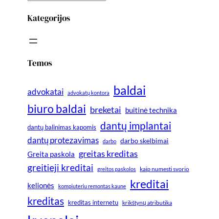
Kategorijos
Temos
baldai
advokatai
advokatų kontora
biuro baldai
breketai
buitinė technika
dantų implantai
dantų balinimas kapomis
dantų protezavimas
darbo skelbimai
darbo
greitas kreditas
Greita paskola
greitieji kreditai
greitos paskolos
kaip numesti svorio
kreditai
kelionės
kompiuteriu remontas kaune
kreditas
kreditas internetu
krikštynų atributika