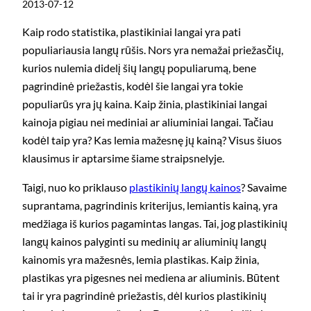
2013-07-12
Kaip rodo statistika, plastikiniai langai yra pati
populiariausia langų rūšis. Nors yra nemažai priežasčių,
kurios nulemia didelį šių langų populiarumą, bene
pagrindinė priežastis, kodėl šie langai yra tokie
populiarūs yra jų kaina. Kaip žinia, plastikiniai langai
kainoja pigiau nei mediniai ar aliuminiai langai. Tačiau
kodėl taip yra? Kas lemia mažesnę jų kainą? Visus šiuos
klausimus ir aptarsime šiame straipsnelyje.
Taigi, nuo ko priklauso
plastikinių langų kainos
? Savaime
suprantama, pagrindinis kriterijus, lemiantis kainą, yra
medžiaga iš kurios pagamintas langas. Tai, jog plastikinių
langų kainos palyginti su medinių ar aliuminių langų
kainomis yra mažesnės, lemia plastikas. Kaip žinia,
plastikas yra pigesnes nei mediena ar aliuminis. Būtent
tai ir yra pagrindinė priežastis, dėl kurios plastikinių