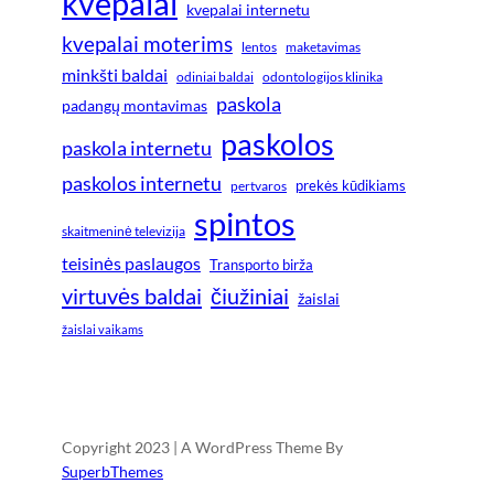
kvepalai
kvepalai internetu
kvepalai moterims
lentos
maketavimas
minkšti baldai
odiniai baldai
odontologijos klinika
paskola
padangų montavimas
paskolos
paskola internetu
paskolos internetu
prekės kūdikiams
pertvaros
spintos
skaitmeninė televizija
teisinės paslaugos
Transporto birža
virtuvės baldai
čiužiniai
žaislai
žaislai vaikams
Copyright 2023 | A WordPress Theme By
SuperbThemes