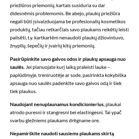
priežiūros priemonių, kartais susiduria su dar
didesnėmis problemomis. Be abejo, plaukų priežiūra
negali būti įsivaizduojama be profesionalių kosmetikos
produktų, tačiau retkarčiais savo plaukams reikėtų leisti
pailsėti, t.y. kartkartėm nenaudoti plaukų džiovintuvo,
žnyplių, šepečių ir įvairių kitų priemonių.
Pasirūpinkite savo galvos odos ir plaukų apsauga nuo
saulės.
Jei planuojate kurį laiką praleisti lauke –
paplūdimyje, treniruotėje ar sode, pasirinkta kokybiška
apsauga nuo saulės padenkite savo galvos odą ir šiek
tiek plaukus.
Naudojant nenuplaunamus kondicionierius
, plaukai
atrodo puresni ir stangresni bei elastingesni. Tai ypač
svarbu gležniems plaukams drėgname ore.
Nepamirškite naudoti sausiems plaukams skirtą