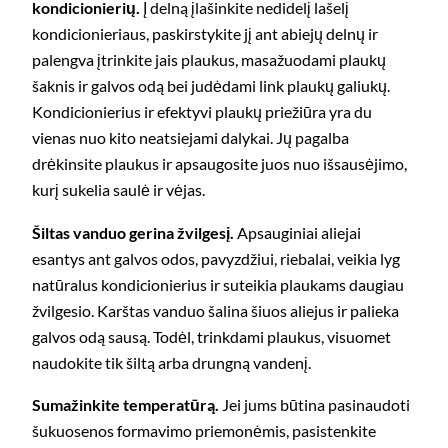
kondicionierių.
Į delną įlašinkite nedidelį lašelį
kondicionieriaus, paskirstykite jį ant abiejų delnų ir
palengva įtrinkite jais plaukus, masažuodami plaukų
šaknis ir galvos odą bei judėdami link plaukų galiukų.
Kondicionierius ir efektyvi plaukų priežiūra yra du
vienas nuo kito neatsiejami dalykai. Jų pagalba
drėkinsite plaukus ir apsaugosite juos nuo išsausėjimo,
kurį sukelia saulė ir vėjas.
Šiltas vanduo gerina žvilgesį.
Apsauginiai aliejai
esantys ant galvos odos, pavyzdžiui, riebalai, veikia lyg
natūralus kondicionierius ir suteikia plaukams daugiau
žvilgesio. Karštas vanduo šalina šiuos aliejus ir palieka
galvos odą sausą. Todėl, trinkdami plaukus, visuomet
naudokite tik šiltą arba drungną vandenį.
Sumažinkite temperatūrą.
Jei jums būtina pasinaudoti
šukuosenos formavimo priemonėmis, pasistenkite