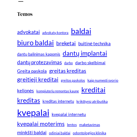
Temos
baldai
advokatai
advokatų kontora
biuro baldai
breketai
buitinė technika
dantų implantai
dantų balinimas kapomis
dantų protezavimas
darbo skelbimai
darbo
greitas kreditas
Greita paskola
greitieji kreditai
greitos paskolos
kaip numesti svorio
kreditai
kelionės
kompiuteriu remontas kaune
kreditas
kreditas internetu
krikštynų atributika
kvepalai
kvepalai internetu
kvepalai moterims
lentos
maketavimas
minkšti baldai
odiniai baldai
odontologijos klinika