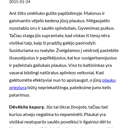
2015-01-24
Ant šilto smėliuko gulite paplūdimyje. Malonus ir
gaivinantis vėjelis kedena jūsų plaukus. Mėgaujatės
nuostabiu oru ir saulės spinduliais. Gyvenimas puikus.
Tačiau staiga jūs suprantate, kad viskas iš tiesų nėra
visiškai taip, kaip iš pradžių galėjo pasirodyti.
Susiduriama su realybe. Žvelgdamos į veidrodį pastebite
išsausėjusius ir papilkėjusius, kai kur susigarbanojusius
ir pažeistais galiukais plaukus. Viso to kaltininkas yra
vasarai būdingi natūralus aplinkos veiksniai. Kad
galėtumėte efektyviai nuo to apsisaugot, o jūsų
plauku
prieziura
būtų nepriekaištinga, pateiksime jums kelis
patarimus.
Dėvėkite kepurę.
Jūs tai tikrai žinojote, tačiau bet
kuriuo atveju negalima to nepaminėti. Plaukai yra
visiškai neatsparūs saulės poveikiui ir ilgainiui dėl to