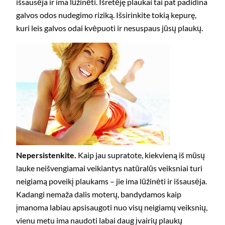
išsausėja ir ima lūžinėti. Išretėję plaukai tai pat padidina
galvos odos nudegimo riziką. Išsirinkite tokią kepurę,
kuri leis galvos odai kvėpuoti ir nesuspaus jūsų plaukų.
Nepersistenkite.
Kaip jau supratote, kiekvieną iš mūsų
lauke neišvengiamai veikiantys natūralūs veiksniai turi
neigiamą poveikį plaukams – jie ima lūžinėti ir išsausėja.
Kadangi nemaža dalis moterų, bandydamos kaip
įmanoma labiau apsisaugoti nuo visų neigiamų veiksnių,
vienu metu ima naudoti labai daug įvairių plaukų