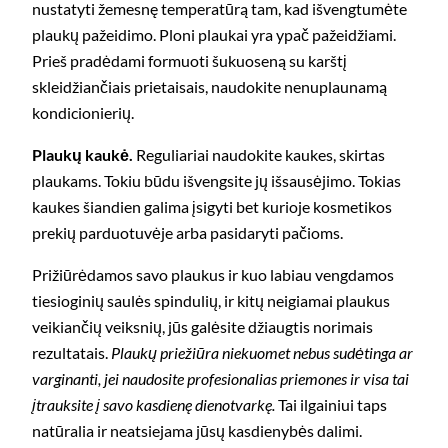
nustatyti žemesnę temperatūrą tam, kad išvengtumėte
plaukų pažeidimo. Ploni plaukai yra ypač pažeidžiami.
Prieš pradėdami formuoti šukuoseną su karštį
skleidžiančiais prietaisais, naudokite nenuplaunamą
kondicionierių.
Plaukų kaukė.
Reguliariai naudokite kaukes, skirtas
plaukams. Tokiu būdu išvengsite jų išsausėjimo. Tokias
kaukes šiandien galima įsigyti bet kurioje kosmetikos
prekių parduotuvėje arba pasidaryti pačioms.
Prižiūrėdamos savo plaukus ir kuo labiau vengdamos
tiesioginių saulės spindulių, ir kitų neigiamai plaukus
veikiančių veiksnių, jūs galėsite džiaugtis norimais
rezultatais.
Plaukų priežiūra niekuomet nebus sudėtinga ar
varginanti, jei naudosite profesionalias priemones ir visa tai
įtrauksite į savo kasdienę dienotvarkę.
Tai ilgainiui taps
natūralia ir neatsiejama jūsų kasdienybės dalimi.