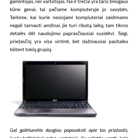
gamintojas, nei vartotojas. Na ir trečia yra tarsi žmogaus
kūne genai, tai pačiame kompiuteryje jo savybės.
Tarkime, kai kurie nesiojami kompiuteriai zaidimams
negali tarnauti amžinai, jie turi ribotą laiką, tam tikros
detalės dėl naudojimo paprasčiausiai susidėvi. Taigi,
priežasčių yra visa virtinė, bet dažniausiai pasitaiko
būtent tokių grupių.
Gal galėtumėte daugiau papasakoti apie tas priežastis,
kurių kaltininkai patys vartotojai. Ko reikėtų vengti, kaip