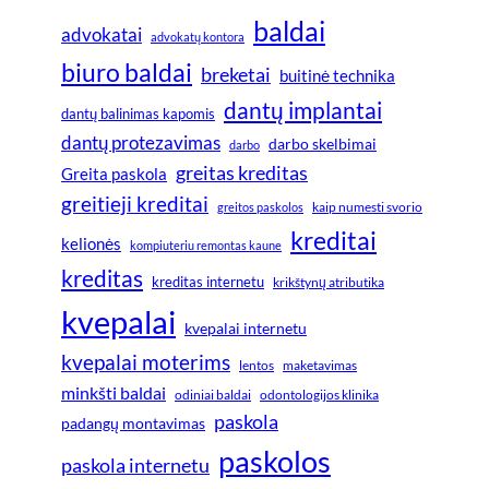
baldai
advokatai
advokatų kontora
biuro baldai
breketai
buitinė technika
dantų implantai
dantų balinimas kapomis
dantų protezavimas
darbo skelbimai
darbo
greitas kreditas
Greita paskola
greitieji kreditai
greitos paskolos
kaip numesti svorio
kreditai
kelionės
kompiuteriu remontas kaune
kreditas
kreditas internetu
krikštynų atributika
kvepalai
kvepalai internetu
kvepalai moterims
lentos
maketavimas
minkšti baldai
odiniai baldai
odontologijos klinika
paskola
padangų montavimas
paskolos
paskola internetu