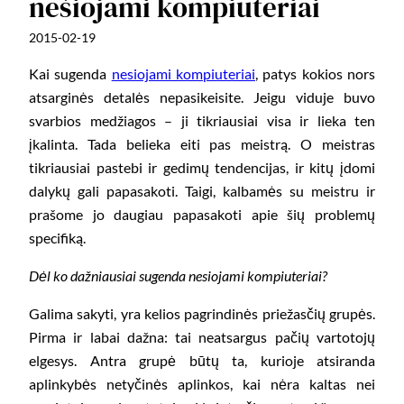
nešiojami kompiuteriai
2015-02-19
Kai sugenda
nesiojami kompiuteriai
, patys kokios nors
atsarginės detalės nepasikeisite. Jeigu viduje buvo
svarbios medžiagos – ji tikriausiai visa ir lieka ten
įkalinta. Tada belieka eiti pas meistrą. O meistras
tikriausiai pastebi ir gedimų tendencijas, ir kitų įdomi
dalykų gali papasakoti. Taigi, kalbamės su meistru ir
prašome jo daugiau papasakoti apie šių problemų
specifiką.
Dėl ko dažniausiai sugenda nesiojami kompiuteriai?
Galima sakyti, yra kelios pagrindinės priežasčių grupės.
Pirma ir labai dažna: tai neatsargus pačių vartotojų
elgesys. Antra grupė būtų ta, kurioje atsiranda
aplinkybės netyčinės aplinkos, kai nėra kaltas nei