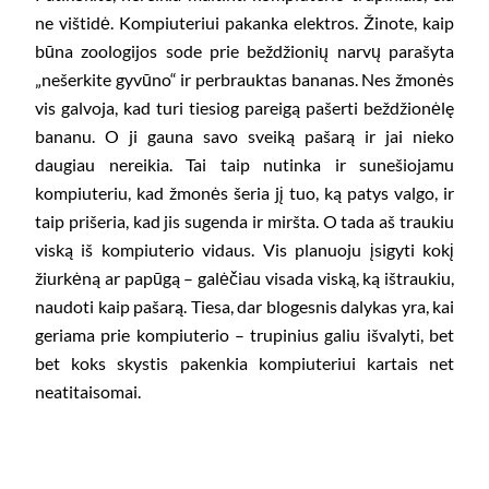
ne vištidė. Kompiuteriui pakanka elektros. Žinote, kaip
būna zoologijos sode prie beždžionių narvų parašyta
„nešerkite gyvūno“ ir perbrauktas bananas. Nes žmonės
vis galvoja, kad turi tiesiog pareigą pašerti beždžionėlę
bananu. O ji gauna savo sveiką pašarą ir jai nieko
daugiau nereikia. Tai taip nutinka ir sunešiojamu
kompiuteriu, kad žmonės šeria jį tuo, ką patys valgo, ir
taip prišeria, kad jis sugenda ir miršta. O tada aš traukiu
viską iš kompiuterio vidaus. Vis planuoju įsigyti kokį
žiurkėną ar papūgą – galėčiau visada viską, ką ištraukiu,
naudoti kaip pašarą. Tiesa, dar blogesnis dalykas yra, kai
geriama prie kompiuterio – trupinius galiu išvalyti, bet
bet koks skystis pakenkia kompiuteriui kartais net
neatitaisomai.