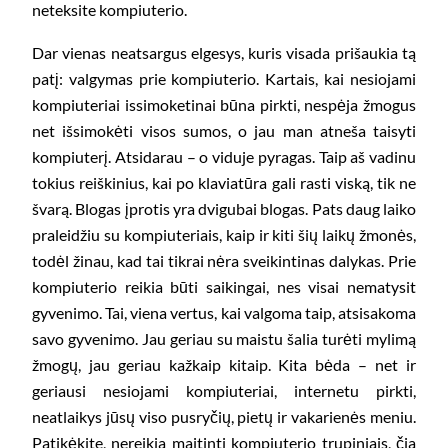
neteksite kompiuterio.
Dar vienas neatsargus elgesys, kuris visada prišaukia tą
patį: valgymas prie kompiuterio. Kartais, kai nesiojami
kompiuteriai issimoketinai būna pirkti, nespėja žmogus
net išsimokėti visos sumos, o jau man atneša taisyti
kompiuterį. Atsidarau – o viduje pyragas. Taip aš vadinu
tokius reiškinius, kai po klaviatūra gali rasti viską, tik ne
švarą. Blogas įprotis yra dvigubai blogas. Pats daug laiko
praleidžiu su kompiuteriais, kaip ir kiti šių laikų žmonės,
todėl žinau, kad tai tikrai nėra sveikintinas dalykas. Prie
kompiuterio reikia būti saikingai, nes visai nematysit
gyvenimo. Tai, viena vertus, kai valgoma taip, atsisakoma
savo gyvenimo. Jau geriau su maistu šalia turėti mylimą
žmogų, jau geriau kažkaip kitaip. Kita bėda – net ir
geriausi nesiojami kompiuteriai, internetu pirkti,
neatlaikys jūsų viso pusryčių, pietų ir vakarienės meniu.
Patikėkite, nereikia maitinti kompiuterio trupiniais, čia