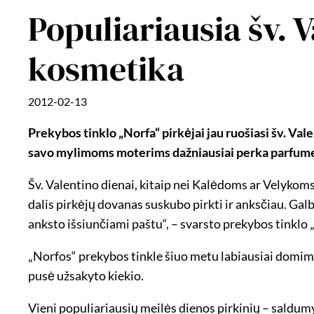
Populiariausia šv. 
kosmetika
2012-02-13
Prekybos tinklo „Norfa“ pirkėjai jau ruošiasi šv. Val
savo mylimoms moterims dažniausiai perka parfumer
Šv. Valentino dienai, kitaip nei Kalėdoms ar Velykoms
dalis pirkėjų dovanas suskubo pirkti ir anksčiau. Gal
anksto išsiunčiami paštu“, – svarsto prekybos tinklo 
„Norfos“ prekybos tinkle šiuo metu labiausiai domim
pusė užsakyto kiekio.
Vieni populiariausių meilės dienos pirkinių – saldumyn