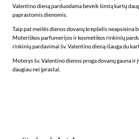
Valentino dieną parduodama beveik šimtą kartų daugia
paprastomis dienomis.
Taip pat meilės dienos dovanų krepšelis neapsieina b
Moteriškos parfumerijos ir kosmetikos rinkinių pardu
rinkinių pardavimai šv. Valentino dieną išauga du kart
Moterys šv. Valentino dienos proga dovanų gauna ir į
daugiau nei įprastai.