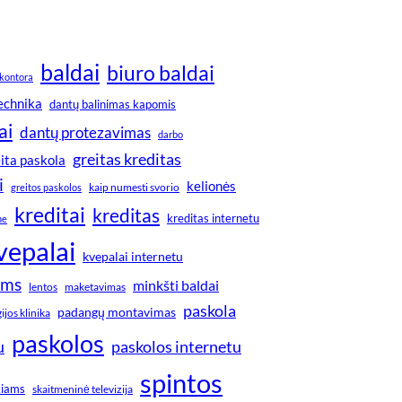
baldai
biuro baldai
kontora
technika
dantų balinimas kapomis
ai
dantų protezavimas
darbo
greitas kreditas
ita paskola
i
kelionės
greitos paskolos
kaip numesti svorio
kreditai
kreditas
kreditas internetu
ne
vepalai
kvepalai internetu
ims
minkšti baldai
lentos
maketavimas
paskola
padangų montavimas
jos klinika
paskolos
u
paskolos internetu
spintos
kiams
skaitmeninė televizija