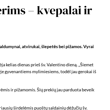
rims – kvepalai ir
 saldumynai, atvirukai, šlepetės bei pižamos. Vyrai
a kelias dienas prieš šv. Valentino dieną. „Šiemet
nyje gyvenantiems mylimiesiems, todėl jau gerokai iš
ėmis ir pižamomis. Šių prekių jau parduota beveik
iriausių širdelėmis puoštų saldainių dėžučių šv.