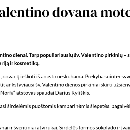
Valentino dovana mote
entino dienai. Tarp populiariausių šv. Valentino pirkinių –
iją ir kosmetiką.
, dovanų ieškoti iš anksto neskubama. Prekyba suintensyvėj
būt ankstyviausi šv. Valentino dienos pirkiniai skirti užsie
„Norfa“ atstovas spaudai Darius Ryliškis.
asi širdelėmis puoštomis kambarinėmis šlepetės, pagalvėl
ai ir šventiniai atvirukai. Širdelės formos šokolado ir įva