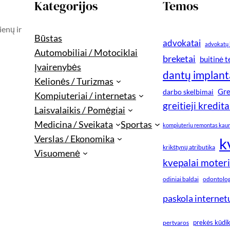
Kategorijos
Temos
ienų ir
Būstas
advokatai
advokatų 
Automobiliai / Motociklai
breketai
buitinė 
Įvairenybės
dantų implant
Kelionės / Turizmas
Gre
darbo skelbimai
Kompiuteriai / internetas
greitieji kredita
Laisvalaikis / Pomėgiai
Medicina / Sveikata
Sportas
kompiuteriu remontas kau
Verslas / Ekonomika
k
krikštynų atributika
Visuomenė
kvepalai moter
odiniai baldai
odontologi
paskola internet
prekės kūdi
pertvaros