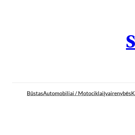
S
Būstas
Automobiliai / Motociklai
Įvairenybės
K