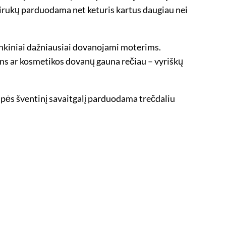
virukų parduodama net keturis kartus daugiau nei
inkiniai dažniausiai dovanojami moterims.
ens ar kosmetikos dovanų gauna rečiau – vyriškų
upės šventinį savaitgalį parduodama trečdaliu