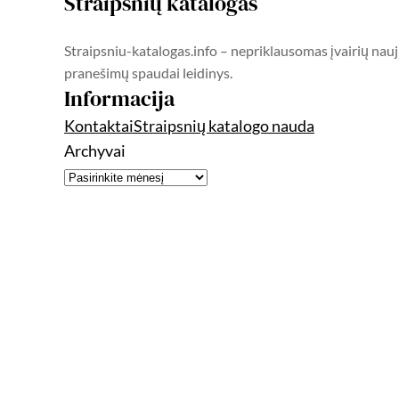
Straipsnių katalogas
Straipsniu-katalogas.info – nepriklausomas įvairių nauj
pranešimų spaudai leidinys.
Informacija
Kontaktai
Straipsnių katalogo nauda
Archyvai