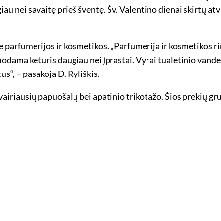
u nei savaitę prieš šventę. Šv. Valentino dienai skirtų at
e parfumerijos ir kosmetikos. „Parfumerija ir kosmetikos r
odama keturis daugiau nei įprastai. Vyrai tualetinio vand
us“, – pasakoja D. Ryliškis.
vairiausių papuošalų bei apatinio trikotažo. Šios prekių gr