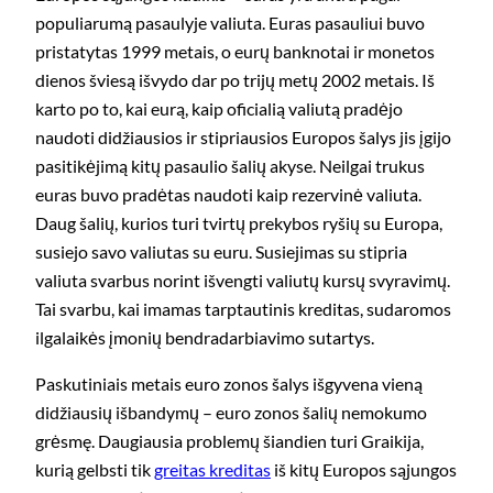
populiarumą pasaulyje valiuta. Euras pasauliui buvo
pristatytas 1999 metais, o eurų banknotai ir monetos
dienos šviesą išvydo dar po trijų metų 2002 metais. Iš
karto po to, kai eurą, kaip oficialią valiutą pradėjo
naudoti didžiausios ir stipriausios Europos šalys jis įgijo
pasitikėjimą kitų pasaulio šalių akyse. Neilgai trukus
euras buvo pradėtas naudoti kaip rezervinė valiuta.
Daug šalių, kurios turi tvirtų prekybos ryšių su Europa,
susiejo savo valiutas su euru. Susiejimas su stipria
valiuta svarbus norint išvengti valiutų kursų svyravimų.
Tai svarbu, kai imamas tarptautinis kreditas, sudaromos
ilgalaikės įmonių bendradarbiavimo sutartys.
Paskutiniais metais euro zonos šalys išgyvena vieną
didžiausių išbandymų – euro zonos šalių nemokumo
grėsmę. Daugiausia problemų šiandien turi Graikija,
kurią gelbsti tik
greitas kreditas
iš kitų Europos sąjungos