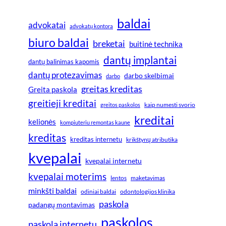
baldai
advokatai
advokatų kontora
biuro baldai
breketai
buitinė technika
dantų implantai
dantų balinimas kapomis
dantų protezavimas
darbo skelbimai
darbo
greitas kreditas
Greita paskola
greitieji kreditai
greitos paskolos
kaip numesti svorio
kreditai
kelionės
kompiuteriu remontas kaune
kreditas
kreditas internetu
krikštynų atributika
kvepalai
kvepalai internetu
kvepalai moterims
lentos
maketavimas
minkšti baldai
odiniai baldai
odontologijos klinika
paskola
padangų montavimas
paskolos
paskola internetu