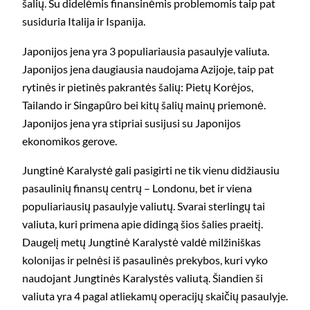
šalių. Su didelėmis finansinėmis problemomis taip pat
susiduria Italija ir Ispanija.
Japonijos jena yra 3 populiariausia pasaulyje valiuta.
Japonijos jena daugiausia naudojama Azijoje, taip pat
rytinės ir pietinės pakrantės šalių: Pietų Korėjos,
Tailando ir Singapūro bei kitų šalių mainų priemonė.
Japonijos jena yra stipriai susijusi su Japonijos
ekonomikos gerove.
Jungtinė Karalystė gali pasigirti ne tik vienu didžiausiu
pasaulinių finansų centrų – Londonu, bet ir viena
populiariausių pasaulyje valiutų. Svarai sterlingų tai
valiuta, kuri primena apie didingą šios šalies praeitį.
Daugelį metų Jungtinė Karalystė valdė milžiniškas
kolonijas ir pelnėsi iš pasaulinės prekybos, kuri vyko
naudojant Jungtinės Karalystės valiutą. Šiandien ši
valiuta yra 4 pagal atliekamų operacijų skaičių pasaulyje.