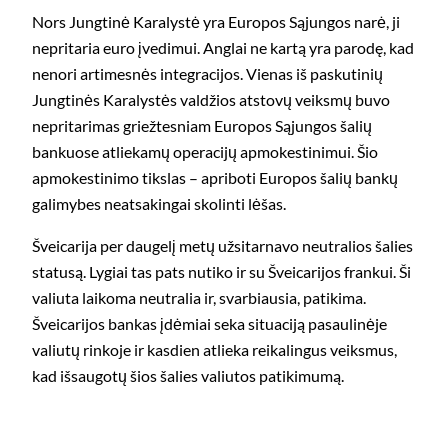
Nors Jungtinė Karalystė yra Europos Sąjungos narė, ji
nepritaria euro įvedimui. Anglai ne kartą yra parodę, kad
nenori artimesnės integracijos. Vienas iš paskutinių
Jungtinės Karalystės valdžios atstovų veiksmų buvo
nepritarimas griežtesniam Europos Sąjungos šalių
bankuose atliekamų operacijų apmokestinimui. Šio
apmokestinimo tikslas – apriboti Europos šalių bankų
galimybes neatsakingai skolinti lėšas.
Šveicarija per daugelį metų užsitarnavo neutralios šalies
statusą. Lygiai tas pats nutiko ir su Šveicarijos frankui. Ši
valiuta laikoma neutralia ir, svarbiausia, patikima.
Šveicarijos bankas įdėmiai seka situaciją pasaulinėje
valiutų rinkoje ir kasdien atlieka reikalingus veiksmus,
kad išsaugotų šios šalies valiutos patikimumą.