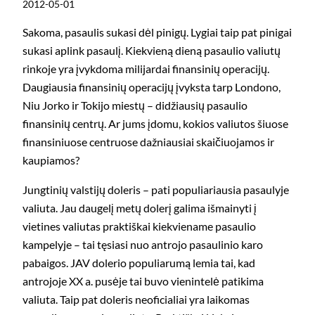
2012-05-01
Sakoma, pasaulis sukasi dėl pinigų. Lygiai taip pat pinigai
sukasi aplink pasaulį. Kiekvieną dieną pasaulio valiutų
rinkoje yra įvykdoma milijardai finansinių operacijų.
Daugiausia finansinių operacijų įvyksta tarp Londono,
Niu Jorko ir Tokijo miestų – didžiausių pasaulio
finansinių centrų. Ar jums įdomu, kokios valiutos šiuose
finansiniuose centruose dažniausiai skaičiuojamos ir
kaupiamos?
Jungtinių valstijų doleris – pati populiariausia pasaulyje
valiuta. Jau daugelį metų dolerį galima išmainyti į
vietines valiutas praktiškai kiekviename pasaulio
kampelyje – tai tęsiasi nuo antrojo pasaulinio karo
pabaigos. JAV dolerio populiarumą lemia tai, kad
antrojoje XX a. pusėje tai buvo vienintelė patikima
valiuta. Taip pat doleris neoficialiai yra laikomas