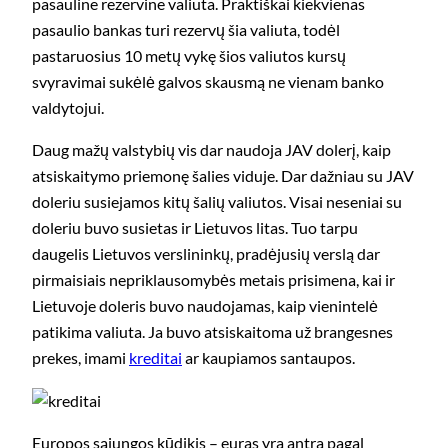
pasauline rezervine valiuta. Praktiškai kiekvienas
pasaulio bankas turi rezervų šia valiuta, todėl
pastaruosius 10 metų vykę šios valiutos kursų
svyravimai sukėlė galvos skausmą ne vienam banko
valdytojui.
Daug mažų valstybių vis dar naudoja JAV dolerį, kaip
atsiskaitymo priemonę šalies viduje. Dar dažniau su JAV
doleriu susiejamos kitų šalių valiutos. Visai neseniai su
doleriu buvo susietas ir Lietuvos litas. Tuo tarpu
daugelis Lietuvos verslininkų, pradėjusių verslą dar
pirmaisiais nepriklausomybės metais prisimena, kai ir
Lietuvoje doleris buvo naudojamas, kaip vienintelė
patikima valiuta. Ja buvo atsiskaitoma už brangesnes
prekes, imami
kreditai
ar kaupiamos santaupos.
Europos sąjungos kūdikis – euras yra antra pagal