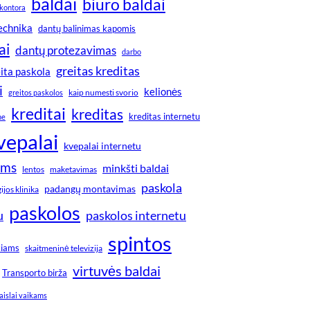
baldai
biuro baldai
kontora
technika
dantų balinimas kapomis
ai
dantų protezavimas
darbo
greitas kreditas
ita paskola
i
kelionės
greitos paskolos
kaip numesti svorio
kreditai
kreditas
kreditas internetu
ne
vepalai
kvepalai internetu
ims
minkšti baldai
lentos
maketavimas
paskola
padangų montavimas
jos klinika
paskolos
u
paskolos internetu
spintos
kiams
skaitmeninė televizija
virtuvės baldai
Transporto birža
aislai vaikams