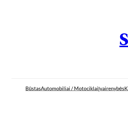
S
Būstas
Automobiliai / Motociklai
Įvairenybės
K