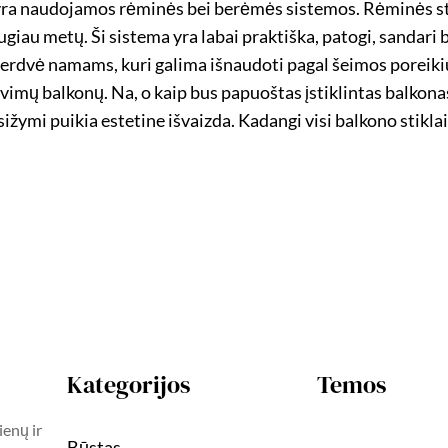
mui yra naudojamos rėminės bei berėmės sistemos. Rėminės
giau metų. Ši sistema yra labai praktiška, patogi, sandari 
 erdvė namams, kuri galima išnaudoti pagal šeimos poreikiu
tavimų balkonų. Na, o kaip bus papuoštas įstiklintas balkon
ižymi puikia estetine išvaizda. Kadangi visi balkono stiklai
Kategorijos
Temos
ienų ir
Būstas