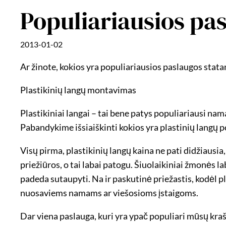
Populiariausios pa
2013-01-02
Ar žinote, kokios yra populiariausios paslaugos sta
Plastikinių langų montavimas
Plastikiniai langai – tai bene patys populiariausi na
Pabandykime išsiaiškinti kokios yra plastinių langų 
Visų pirma, plastikinių langų kaina ne pati didžiausia,
priežiūros, o tai labai patogu. Šiuolaikiniai žmonės la
padeda sutaupyti. Na ir paskutinė priežastis, kodėl plas
nuosaviems namams ar viešosioms įstaigoms.
Dar viena paslauga, kuri yra ypač populiari mūsų kraš