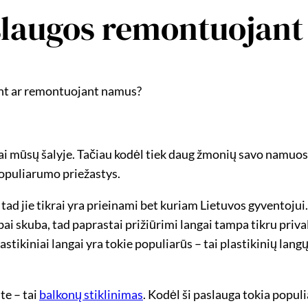
slaugos remontuojant 
tant ar remontuojant namus?
mai mūsų šalyje. Tačiau kodėl tiek daug žmonių savo namuose
populiarumo priežastys.
 tad jie tikrai yra prieinami bet kuriam Lietuvos gyventojui
bai skuba, tad paprastai prižiūrimi langai tampa tikru prival
tikiniai langai yra tokie populiarūs – tai plastikinių langų 
te – tai
balkonų stiklinimas
. Kodėl ši paslauga tokia popul