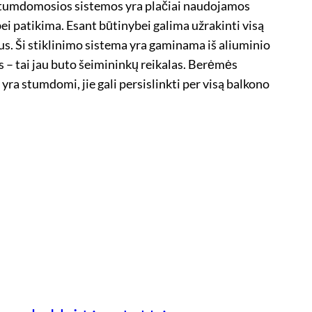
 stumdomosios sistemos yra plačiai naudojamos
bei patikima. Esant būtinybei galima užrakinti visą
s. Ši stiklinimo sistema yra gaminama iš aliuminio
as – tai jau buto šeimininkų reikalas. Berėmės
 yra stumdomi, jie gali persislinkti per visą balkono