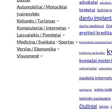
advokatai
advokatų 
Automobiliai / Motociklai
breketai
buitinė 
Įvairenybės
dantų implant
Kelionės / Turizmas
Gre
darbo skelbimai
Kompiuteriai / internetas
greitieji kredita
Laisvalaikis / Pomėgiai
Medicina / Sveikata
Sportas
kompiuteriu remontas kau
Verslas / Ekonomika
k
krikštynų atributika
Visuomenė
kvepalai moter
odiniai baldai
odontologi
paskola internet
prekės kūdi
pertvaros
teisinės paslaugos
čiužiniai
žaislai
ž