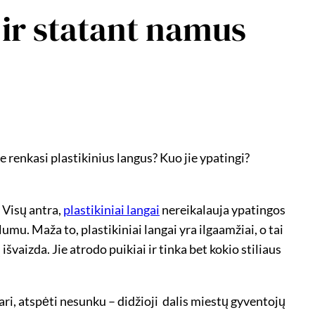
ir statant namus
 renkasi plastikinius langus? Kuo jie ypatingi?
. Visų antra,
plastikiniai langai
nereikalauja ypatingos
umu. Maža to, plastikiniai langai yra ilgaamžiai, o tai
išvaizda. Jie atrodo puikiai ir tinka bet kokio stiliaus
iari, atspėti nesunku – didžioji dalis miestų gyventojų