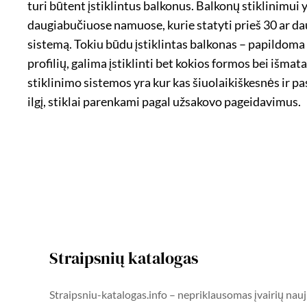
turi būtent įstiklintus balkonus. Balkonų stiklini
daugiabučiuose namuose, kurie statyti prieš 30 ar dau
sistemą. Tokiu būdu įstiklintas balkonas – papildoma
profilių, galima įstiklinti bet kokios formos bei išma
stiklinimo sistemos yra kur kas šiuolaikiškesnės ir pas
ilgį, stiklai parenkami pagal užsakovo pageidavimus.
Straipsnių katalogas
Straipsniu-katalogas.info – nepriklausomas įvairių nauj