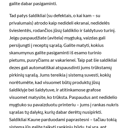
galite dabar pasigaminti.
Tad patys šaldikliai (su defektais, o kai kam – su
privalumais) atrodo kaip nedideli ekranai, nedidelės
švieslentės, rodančios jūsų šaldiklio ir šaldytuvo turinį.
Jeigu paspaudžiate (avitela) mygtuką, vaizdas gali
persijungti į receptų sąrašą. Galite matyti, kokius
skanumynus galite pasigaminti iš esamo turinio
pietums, pusryčiams ar vakarienei. Taip pat šie saldikliai
dezes gali automatiškai atspausdinti jums trūkstamų
pirkinių sąrašą. Jums tereikia į sistemą suvesti, kokių
norėtumėte, kad visuomet būtų produktų jūsų
šaldiklyje bei šaldytuve, ir atitinkamose grafose
visuomet matysite, ko trūksta. Paspaudus ant nedidelio
mygtuko su pavaizduotu printeriu – jums į rankas nukris
sąrašas tų dalykų, kurių dabar derėtų nusipirkti.
Saldikliai Kaune parduodami paprastesni – tačiau tokią
sistemą jūs galite taikyti rankiniu būdu, tai yra, ant