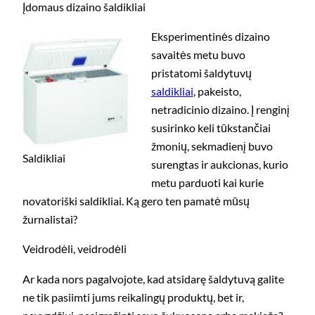
Įdomaus dizaino šaldikliai
Eksperimentinės dizaino
savaitės metu buvo
pristatomi šaldytuvų
saldikliai
, pakeisto,
netradicinio dizaino. Į renginį
susirinko keli tūkstančiai
žmonių, sekmadienį buvo
Saldikliai
surengtas ir aukcionas, kurio
metu parduoti kai kurie
novatoriški saldikliai. Ką gero ten pamatė mūsų
žurnalistai?
Veidrodėli, veidrodėli
Ar kada nors pagalvojote, kad atsidarę šaldytuvą galite
ne tik pasiimti jums reikalingų produktų, bet ir,