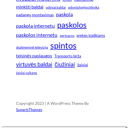
minkšti baldai
odiniai baldai
odontologijos klinika
paskola
padangų montavimas
paskolos
paskola internetu
paskolos internetu
prekės kūdikiams
pertvaros
spintos
skaitmeninė televizija
teisinės paslaugos
Transporto birža
virtuvės baldai
čiužiniai
žaislai
žaislai vaikams
Copyright 2023 | A WordPress Theme By
SuperbThemes