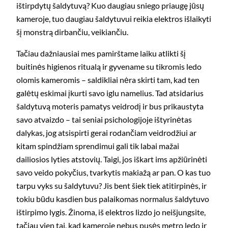
ištirpdytų šaldytuvą? Kuo daugiau sniego priaugę jūsų
kameroje, tuo daugiau šaldytuvui reikia elektros išlaikyti
šį monstrą dirbančiu, veikiančiu.
Tačiau dažniausiai mes pamirštame laiku atlikti šį
buitinės higienos ritualą ir gyvename su tikromis ledo
olomis kameromis – saldikliai nėra skirti tam, kad ten
galėtų eskimai įkurti savo iglu namelius. Tad atsidarius
šaldytuvą moteris pamatys veidrodį ir bus prikaustyta
savo atvaizdo – tai seniai psichologijoje ištyrinėtas
dalykas, jog atsispirti gerai rodančiam veidrodžiui ar
kitam spindžiam sprendimui gali tik labai mažai
dailiosios lyties atstovių. Taigi, jos iškart ims apžiūrinėti
savo veido pokyčius, tvarkytis makiažą ar pan. O kas tuo
tarpu vyks su šaldytuvu? Jis bent šiek tiek atitirpinės, ir
tokiu būdu kasdien bus palaikomas normalus šaldytuvo
ištirpimo lygis. Žinoma, iš elektros lizdo jo neišjungsite,
tačiau vien tai, kad kameroje nebus pusės metro ledo ir