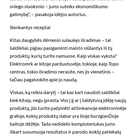
sniego sluoksnio – jums suteiks ekonomiškumo
galimybę“, – pasakoja idėjos autorius.
Slenkantys receptai
Kitas daugybės dėmesio sulaukęs išradimas – tai
šaldikliai, pigiau pasigaminti maisto siūlantys iš tų
produktų, kurių turite namuose. Kaip viskas vyksta?
Elektromrk ar kitoje parduotuvėje, tokioje, kaip Topo
centras, tokio išradimo nerasite, nes jis vienetinis –
tačiau pagalvokite apie jo naudą.
Viskas, ką reikia darytį – tai kas kart naudoti saldikliai
kiek kitaip, negu įprasta. Vos į jį ar į šaldytuvą įdėję naują
produktą, jūs turite pažymėti atitinkamoje elektroninėje
grafoje, kokių produktų dabar yra šioje burzgiančioje
baltoje dėžėje. Tada nedidelis kompiuteriukas jums
iškart susumuoja rezultatus ir parodo, kokių patiekalų