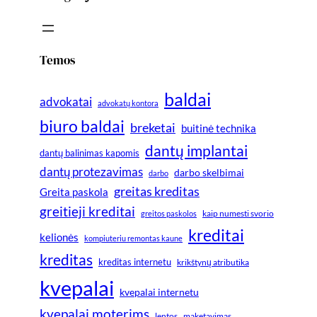
Temos
baldai
advokatai
advokatų kontora
biuro baldai
breketai
buitinė technika
dantų implantai
dantų balinimas kapomis
dantų protezavimas
darbo skelbimai
darbo
greitas kreditas
Greita paskola
greitieji kreditai
greitos paskolos
kaip numesti svorio
kreditai
kelionės
kompiuteriu remontas kaune
kreditas
kreditas internetu
krikštynų atributika
kvepalai
kvepalai internetu
kvepalai moterims
lentos
maketavimas