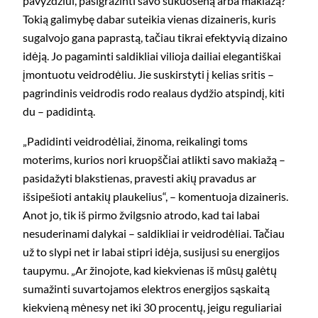
pavyzdžiui, pasigražinti savo šukuoseną arba makiažą?
Tokią galimybę dabar suteikia vienas dizaineris, kuris
sugalvojo gana paprastą, tačiau tikrai efektyvią dizaino
idėją. Jo pagaminti saldikliai vilioja dailiai elegantiškai
įmontuotu veidrodėliu. Jie suskirstyti į kelias sritis –
pagrindinis veidrodis rodo realaus dydžio atspindį, kiti
du – padidintą.
„Padidinti veidrodėliai, žinoma, reikalingi toms
moterims, kurios nori kruopščiai atlikti savo makiažą –
pasidažyti blakstienas, pravesti akių pravadus ar
išsipešioti antakių plaukelius“, – komentuoja dizaineris.
Anot jo, tik iš pirmo žvilgsnio atrodo, kad tai labai
nesuderinami dalykai – saldikliai ir veidrodėliai. Tačiau
už to slypi net ir labai stipri idėja, susijusi su energijos
taupymu. „Ar žinojote, kad kiekvienas iš mūsų galėtų
sumažinti suvartojamos elektros energijos sąskaitą
kiekvieną mėnesy net iki 30 procentų, jeigu reguliariai