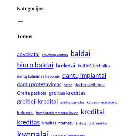
Kategorijos
Temos
baldai
advokatai
advokatų kontora
biuro baldai
breketai
buitinė technika
dantų implantai
dantų balinimas kapomis
dantų protezavimas
darbo skelbimai
darbo
greitas kreditas
Greita paskola
greitieji kreditai
greitos paskolos
kaip numesti svorio
kreditai
kelionės
kompiuteriu remontas kaune
kreditas
kreditas internetu
krikštynų atributika
kvepalai
kvepalai internetu