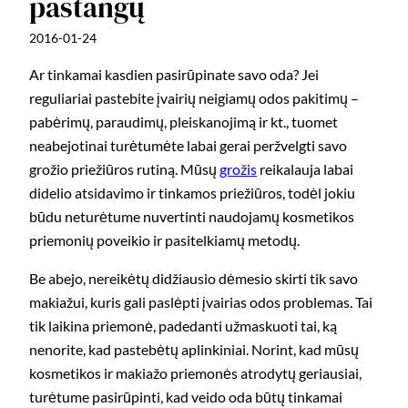
pastangų
2016-01-24
Ar tinkamai kasdien pasirūpinate savo oda? Jei
reguliariai pastebite įvairių neigiamų odos pakitimų –
pabėrimų, paraudimų, pleiskanojimą ir kt., tuomet
neabejotinai turėtumėte labai gerai peržvelgti savo
grožio priežiūros rutiną. Mūsų
grožis
reikalauja labai
didelio atsidavimo ir tinkamos priežiūros, todėl jokiu
būdu neturėtume nuvertinti naudojamų kosmetikos
priemonių poveikio ir pasitelkiamų metodų.
Be abejo, nereikėtų didžiausio dėmesio skirti tik savo
makiažui, kuris gali paslėpti įvairias odos problemas. Tai
tik laikina priemonė, padedanti užmaskuoti tai, ką
nenorite, kad pastebėtų aplinkiniai. Norint, kad mūsų
kosmetikos ir makiažo priemonės atrodytų geriausiai,
turėtume pasirūpinti, kad veido oda būtų tinkamai