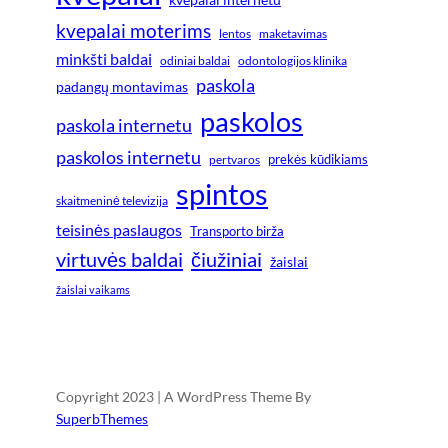
kvepalai moterims
lentos
maketavimas
minkšti baldai
odiniai baldai
odontologijos klinika
paskola
padangų montavimas
paskolos
paskola internetu
paskolos internetu
prekės kūdikiams
pertvaros
spintos
skaitmeninė televizija
teisinės paslaugos
Transporto birža
virtuvės baldai
čiužiniai
žaislai
žaislai vaikams
Copyright 2023 | A WordPress Theme By
SuperbThemes