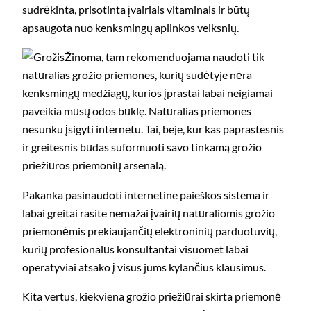
sudrėkinta, prisotinta įvairiais vitaminais ir būtų
apsaugota nuo kenksmingų aplinkos veiksnių.
Žinoma, tam rekomenduojama naudoti tik
natūralias grožio priemones, kurių sudėtyje nėra
kenksmingų medžiagų, kurios įprastai labai neigiamai
paveikia mūsų odos būklę. Natūralias priemones
nesunku įsigyti internetu. Tai, beje, kur kas paprastesnis
ir greitesnis būdas suformuoti savo tinkamą grožio
priežiūros priemonių arsenalą.
Pakanka pasinaudoti internetine paieškos sistema ir
labai greitai rasite nemažai įvairių natūraliomis grožio
priemonėmis prekiaujančių elektroninių parduotuvių,
kurių profesionalūs konsultantai visuomet labai
operatyviai atsako į visus jums kylančius klausimus.
Kita vertus, kiekviena grožio priežiūrai skirta priemonė