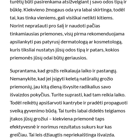
turėtų būti pasirenkama atsižvelgiant į savo odos tipą ir
būklę. Kiekvieno žmogaus oda yra labai skirtinga, todėl
tai, kas tinka vieniems, gali visiškai netikti kitiems.
Norint neprašauti pro šalį ir naudoti pačias
tinkamiausias priemones, visų pirma rekomenduojama
apsilankyti pas patyrusį dermatologą ar kosmetologą,
kuris tiksliai nustatys jūsų odos tipą ir patars, kokios
priemonės jūsų odai būtų geriausios.
Suprantama, kad grožis reikalauja laiko ir pastangų.
Nemanykite, kad jei įsigyti keletą natūralių grožio
priemonių, jau kitą dieną išvysite radikalius savo
išvaizdos pokyčius. Turite suprasti, kad tam reikia laiko.
Todėl reikėtų apsišarvoti kantrybe ir pradėti propaguoti
sveiką gyvenimo būdą. Tai turės labai didelės teigiamos
įtakos jūsų grožiui – kiekviena priemonė taps
efektyvesnė ir norimus rezultatus sukurs kur kas
greičiau. Tai leis džiaugtis nepriekaištinga išvaizda.