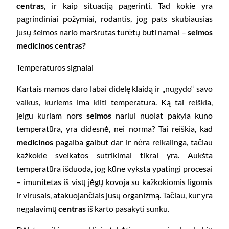
centras
, ir kaip situaciją pagerinti. Tad kokie yra
pagrindiniai požymiai, rodantis, jog pats skubiausias
jūsų šeimos nario maršrutas turėtų būti namai –
seimos
medicinos centras?
Temperatūros signalai
Kartais mamos daro labai didelę klaidą ir „nugydo“ savo
vaikus, kuriems ima kilti temperatūra. Ką tai reiškia,
jeigu kuriam nors
seimos
nariui nuolat pakyla kūno
temperatūra, yra didesnė, nei norma? Tai reiškia, kad
medicinos
pagalba galbūt dar ir nėra reikalinga, tačiau
kažkokie sveikatos sutrikimai tikrai yra. Aukšta
temperatūra išduoda, jog kūne vyksta ypatingi procesai
– imunitetas iš visų jėgų kovoja su kažkokiomis ligomis
ir virusais, atakuojančiais jūsų organizmą. Tačiau, kur yra
negalavimų
centras
iš karto pasakyti sunku.