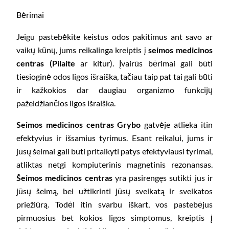
Bėrimai
Jeigu pastebėkite keistus odos pakitimus ant savo ar
vaikų kūnų, jums reikalinga kreiptis į
seimos medicinos
centras (Pilaite
ar kitur). Įvairūs bėrimai gali būti
tiesioginė odos ligos išraiška, tačiau taip pat tai gali būti
ir kažkokios dar daugiau organizmo funkcijų
pažeidžiančios ligos išraiška.
Seimos medicinos centras Grybo
gatvėje atlieka itin
efektyvius ir išsamius tyrimus. Esant reikalui, jums ir
jūsų šeimai gali būti pritaikyti patys efektyviausi tyrimai,
atliktas netgi kompiuterinis magnetinis rezonansas.
Šeimos medicinos centras
yra pasirengęs sutikti jus ir
jūsų šeimą, bei užtikrinti jūsų sveikatą ir sveikatos
priežiūrą. Todėl itin svarbu iškart, vos pastebėjus
pirmuosius bet kokios ligos simptomus, kreiptis į