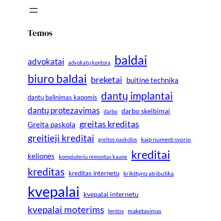
Temos
baldai
advokatai
advokatų kontora
biuro baldai
breketai
buitinė technika
dantų implantai
dantų balinimas kapomis
dantų protezavimas
darbo skelbimai
darbo
greitas kreditas
Greita paskola
greitieji kreditai
greitos paskolos
kaip numesti svorio
kreditai
kelionės
kompiuteriu remontas kaune
kreditas
kreditas internetu
krikštynų atributika
kvepalai
kvepalai internetu
kvepalai moterims
lentos
maketavimas