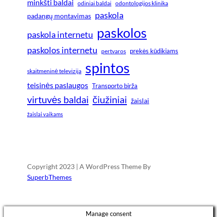
minkšti baldai
odiniai baldai
odontologijos klinika
paskola
padangų montavimas
paskolos
paskola internetu
paskolos internetu
prekės kūdikiams
pertvaros
spintos
skaitmeninė televizija
teisinės paslaugos
Transporto birža
virtuvės baldai
čiužiniai
žaislai
žaislai vaikams
Copyright 2023 | A WordPress Theme By
SuperbThemes
Manage consent