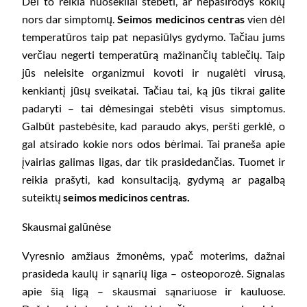
Dėl to reikia nuosekliai stebėti, ar nepasirodys kokių
nors dar simptomų.
Seimos medicinos centras
vien dėl
temperatūros taip pat nepasiūlys gydymo. Tačiau jums
verčiau negerti temperatūrą mažinančių tablečių. Taip
jūs neleisite organizmui kovoti ir nugalėti virusą,
kenkiantį jūsų sveikatai. Tačiau tai, ką jūs tikrai galite
padaryti – tai dėmesingai stebėti visus simptomus.
Galbūt pastebėsite, kad paraudo akys, peršti gerklė, o
gal atsirado kokie nors odos bėrimai. Tai praneša apie
įvairias galimas ligas, dar tik prasidedančias. Tuomet ir
reikia prašyti, kad konsultaciją, gydymą ar pagalbą
suteiktų
seimos medicinos centras.
Skausmai galūnėse
Vyresnio amžiaus žmonėms, ypač moterims, dažnai
prasideda kaulų ir sąnarių liga – osteoporozė. Signalas
apie šią ligą – skausmai sąnariuose ir kauluose.