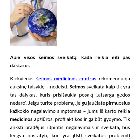
Apie visos šeimos sveikatą: kada reikia eiti pas
daktarus
Kiekvienas
šeimos medicinos centras
rekomenduoja
auksinę taisyklę – nedelsti.
Seimos
sveikata kaip tik yra
tas dalykas, kuris prisišaukia posakį „atsarga gėdos
nedaro“. Jeigu turite problemų, jeigu jaučiate pirmuosius
kažkokio negalavimo simptomus – jums iš karto reikia
medicinos
apžiūros, profilaktikos ir galbūt gydymo. Tik
anksti pradėjus rūpintis negalavimais ir sveikata, bus
lengva nustatyti, kur yra jūsų sveikatos problemų