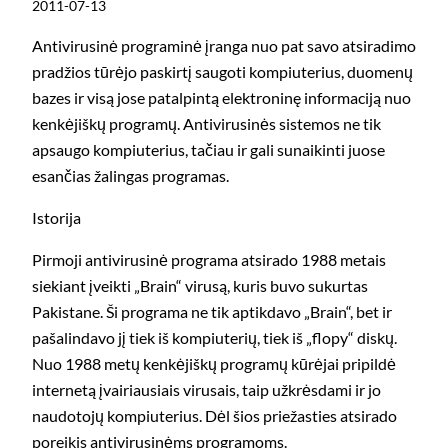
2011-07-13
Antivirusinė programinė įranga nuo pat savo atsiradimo
pradžios tūrėjo paskirtį saugoti kompiuterius, duomenų
bazes ir visą jose patalpintą elektroninę informaciją nuo
kenkėjiškų programų. Antivirusinės sistemos ne tik
apsaugo kompiuterius, tačiau ir gali sunaikinti juose
esančias žalingas programas.
Istorija
Pirmoji antivirusinė programa atsirado 1988 metais
siekiant įveikti „Brain“ virusą, kuris buvo sukurtas
Pakistane. Ši programa ne tik aptikdavo „Brain“, bet ir
pašalindavo jį tiek iš kompiuterių, tiek iš „flopy“ diskų.
Nuo 1988 metų kenkėjiškų programų kūrėjai pripildė
internetą įvairiausiais virusais, taip užkrėsdami ir jo
naudotojų kompiuterius. Dėl šios priežasties atsirado
poreikis antivirusinėms programoms.