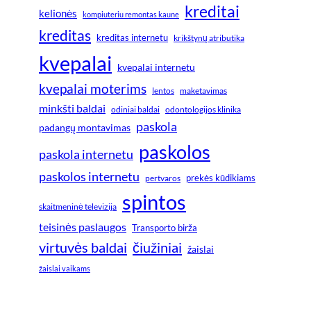
kreditai
kelionės
kompiuteriu remontas kaune
kreditas
kreditas internetu
krikštynų atributika
kvepalai
kvepalai internetu
kvepalai moterims
lentos
maketavimas
minkšti baldai
odiniai baldai
odontologijos klinika
paskola
padangų montavimas
paskolos
paskola internetu
paskolos internetu
prekės kūdikiams
pertvaros
spintos
skaitmeninė televizija
teisinės paslaugos
Transporto birža
virtuvės baldai
čiužiniai
žaislai
žaislai vaikams