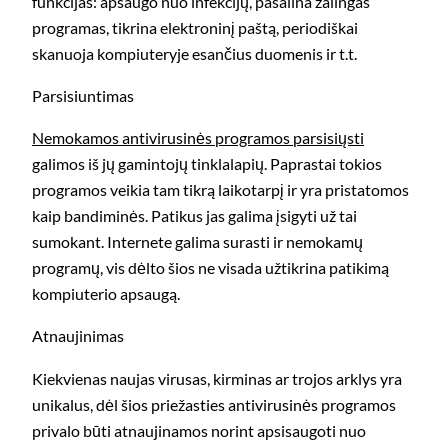
funkcijas: apsaugo nuo infekcijų, pašalina žalingas
programas, tikrina elektroninį paštą, periodiškai
skanuoja kompiuteryje esančius duomenis ir t.t.
Parsisiuntimas
Nemokamos antivirusinės programos parsisiųsti
galimos iš jų gamintojų tinklalapių. Paprastai tokios
programos veikia tam tikrą laikotarpį ir yra pristatomos
kaip bandiminės. Patikus jas galima įsigyti už tai
sumokant. Internete galima surasti ir nemokamų
programų, vis dėlto šios ne visada užtikrina patikimą
kompiuterio apsaugą.
Atnaujinimas
Kiekvienas naujas virusas, kirminas ar trojos arklys yra
unikalus, dėl šios priežasties antivirusinės programos
privalo būti atnaujinamos norint apsisaugoti nuo