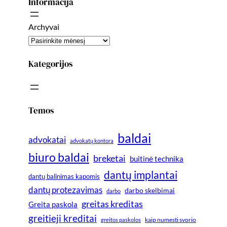
Informacija
Archyvai
Kategorijos
Temos
baldai
advokatai
advokatų kontora
biuro baldai
breketai
buitinė technika
dantų implantai
dantų balinimas kapomis
dantų protezavimas
darbo skelbimai
darbo
greitas kreditas
Greita paskola
greitieji kreditai
greitos paskolos
kaip numesti svorio