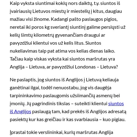
Kaip vyksta siuntimai kokių nors daiktų, t.y. siuntos iš
įvairiausių Lietuvos miestų ir miestelių į kitus, daugiau
mažiau visi žinome. Kadangi pašto paslaugos pigios,
neretai iki poros kg sveriantį siuntinį galime persiųsti už
kelių šimtų kilometrų gyvenančiam draugui ar
pavyzdžiui klientui vos už kelis litus. Siuntos
nukeliavimas taip pat atima vos kelias dienas laiko.
Tačiau kaip viskas vyksta kai siuntos maršrutas yra
Anglija – Lietuva, ar pavyzdžiui Londonas – Lietuva?
Ne paslaptis, jog siuntos iš Anglijos į Lietuvą keliauja
ganėtinai ilgai, todėl nenuostabu, jog vis daugėja
tarpininkavimo paslaugomis užsiimančių asmenų bei
įmonių. Jų pagrindinis tikslas – suteikti klientui
siuntos
iš Anglijos
paslaugą tam, kad prekės iš Anglijos adresatą
pasiektų kur kas greičiau ir kas svarbiausia – kuo pigiau.
Įprastai tokie verslininkai, kurių maršrutas Anglija