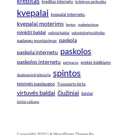
kreditas
kreditas internetu
krikštynų atributika
kvepalai
kvepalai internetu
kvepalai moterims
lentos
maketavimas
minkšti baldai
odiniai baldai
odontologijos klinika
paskola
padangų montavimas
paskolos
paskola internetu
paskolos internetu
prekės kūdikiams
pertvaros
spintos
skaitmeninė televizija
teisinės paslaugos
Transporto birža
virtuvės baldai
čiužiniai
žaislai
žaislai vaikams
Copyright 2023 | A WordPress Theme By