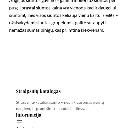
Anglijos siuntos gavimo – galima mokėti už siuntas per
pusę. Įprastai siuntos kaina yra vienoda kad ir daugeliui
siuntimų, nes visos siuntos keliauja vienu kartu iš eilės –
užsisakydami siuntas grupelėmis, galite sutaupyti
nemažas sumas pinigų, kas priimtina kiekvienam.
Straipsnių katalogas
Straipsniu-katalogas.info – nepriklausomas įvairių
naujienų ir pranešimų spaudai leidinys.
Informacija