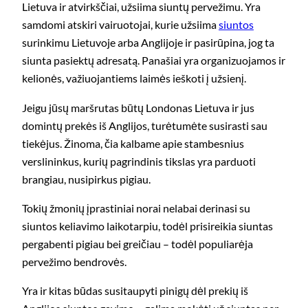
Lietuva ir atvirkščiai, užsiima siuntų pervežimu. Yra
samdomi atskiri vairuotojai, kurie užsiima
siuntos
surinkimu Lietuvoje arba Anglijoje ir pasirūpina, jog ta
siunta pasiektų adresatą. Panašiai yra organizuojamos ir
kelionės, važiuojantiems laimės ieškoti į užsienį.
Jeigu jūsų maršrutas būtų Londonas Lietuva ir jus
domintų prekės iš Anglijos, turėtumėte susirasti sau
tiekėjus. Žinoma, čia kalbame apie stambesnius
verslininkus, kurių pagrindinis tikslas yra parduoti
brangiau, nusipirkus pigiau.
Tokių žmonių įprastiniai norai nelabai derinasi su
siuntos keliavimo laikotarpiu, todėl prisireikia siuntas
pergabenti pigiau bei greičiau – todėl populiarėja
pervežimo bendrovės.
Yra ir kitas būdas susitaupyti pinigų dėl prekių iš