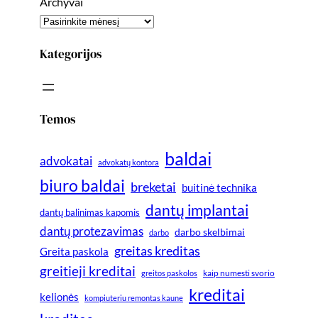
Archyvai
Kategorijos
Temos
baldai
advokatai
advokatų kontora
biuro baldai
breketai
buitinė technika
dantų implantai
dantų balinimas kapomis
dantų protezavimas
darbo skelbimai
darbo
greitas kreditas
Greita paskola
greitieji kreditai
greitos paskolos
kaip numesti svorio
kreditai
kelionės
kompiuteriu remontas kaune