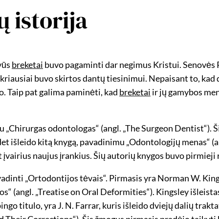
 istorija
yvūs
breketai
buvo pagaminti dar negimus Kristui. Senovės 
ikriausiai buvo skirtos dantų tiesinimui. Nepaisant to, ka
o. Taip pat galima paminėti, kad
breketai
ir jų gamybos men
„Chirurgas odontologas“ (angl. „The Surgeon Dentist“). Ši
 išleido kitą knygą, pavadinimu „Odontologijų menas“ (ang
airius naujus įrankius. Šių autorių knygos buvo pirmieji ri
a vadinti „Ortodontijos tėvais“. Pirmasis yra Norman W. Kings
s“ (angl. „Treatise on Oral Deformities“). Kingsley išleist
o titulo, yra J. N. Farrar, kuris išleido dviejų dalių trakta
and Their Corrections“). Šis žmogus pirmasis pradėjo taikyti 