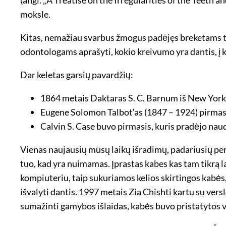
moksle.
Kitas, nemažiau svarbus žmogus padėjęs breketams tap
odontologams aprašyti, kokio kreivumo yra dantis, į k
Dar keletas garsių pavardžių:
1864 metais Daktaras S. C. Barnum iš New York
Eugene Solomon Talbot‘as (1847 – 1924) pirmasi
Calvin S. Case buvo pirmasis, kuris pradėjo nau
Vienas naujausių mūsų laikų išradimų, padariusių p
tuo, kad yra nuimamas. Įprastas kabes kas tam tikrą 
kompiuteriu, taip sukuriamos kelios skirtingos kabės
išvalyti dantis. 1997 metais Zia Chishti kartu su ver
sumažinti gamybos išlaidas, kabės buvo pristatytos 