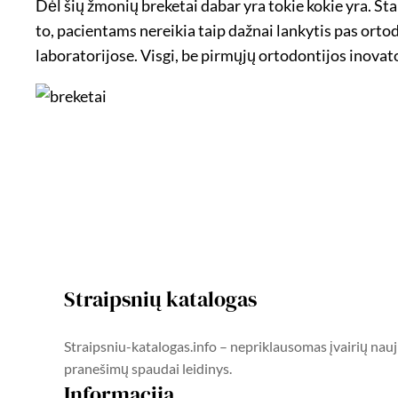
Dėl šių žmonių breketai dabar yra tokie kokie yra. Šta
to, pacientams nereikia taip dažnai lankytis pas orto
laboratorijose. Visgi, be pirmųjų ortodontijos inovato
Straipsnių katalogas
Straipsniu-katalogas.info – nepriklausomas įvairių nauj
pranešimų spaudai leidinys.
Informacija