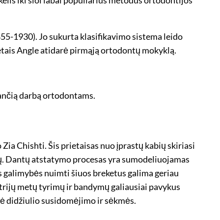
55-1930). Jo sukurta klasifikavimo sistema leido
metais Angle atidarė pirmąją ortodontų mokyklą.
nančią darbą ortodontams.
o Zia Chishti. Šis prietaisas nuo įprastų kabių skiriasi
džių. Dantų atstatymo procesas yra sumodeliuojamas
os galimybės nuimti šiuos breketus galima geriau
 trijų metų tyrimų ir bandymų galiausiai pavykus
ė didžiulio susidomėjimo ir sėkmės.