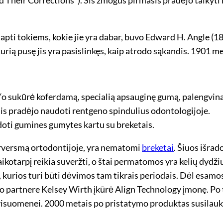
ti tokiems, kokie jie yra dabar, buvo Edward H. Angle (18
urią pusę jis yra pasislinkęs, kaip atrodo sąkandis. 1901 
‘o sukūrė koferdamą, specialią apsauginę gumą, palengvi
s pradėjo naudoti rentgeno spindulius odontologijoje.
doti gumines gumytes kartu su breketais.
erversmą ortodontijoje, yra nematomi
breketai
. Šiuos išrad
laikotarpį reikia suveržti, o štai permatomos yra kelių dy
, kurios turi būti dėvimos tam tikrais periodais. Dėl esam
slo partnere Kelsey Wirth įkūrė Align Technology įmonę. Po
visuomenei. 2000 metais po pristatymo produktas susilauk