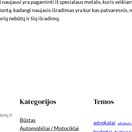
i naujausi yra pagaminti iš specialaus metalo, kuris veikiam
dontą, kadangi naujasis išradimas yra kur kas patvaresnis,
rių nebūtų ir šių išradimų.
Kategorijos
Temos
ienų ir
Būstas
advokatai
advokatų 
Automobiliai / Motociklai
breketai
buitinė 