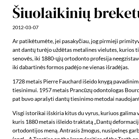
Šiuolaikinių breketų
2012-03-07
Ar patikėtumėte, jei pasakyčiau, jog pirmieji primit
ant dantų turėjo uždėtas metalines vielutes, kurios t
senovės, iki 1880-ųjų ortodonto profesija neegzistav
iki dabartinės formos padėjo ne vienas išradėjas.
1728 metais Pierre Fauchard išeido knygą pavadinimu 
tiesinimui. 1957 metais Prancūzų odontologas Bourdet
pat buvo aprašyti dantų tiesinimo metodai naudojant įv
Visgi istorikai išskiria kitus du vyrus, kuriuos galim
kuris 1880 metais išleido traktatą „Dantų deformacijo
ortodontijos meną. Antrasis žmogus, nusipelnęs garbing
(angl. „A Treatise on the Irregularities of the Teeth 