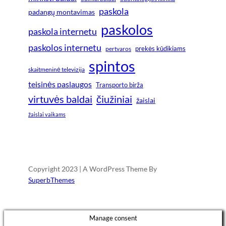
paskola
padangų montavimas
paskolos
paskola internetu
paskolos internetu
prekės kūdikiams
pertvaros
spintos
skaitmeninė televizija
teisinės paslaugos
Transporto birža
virtuvės baldai
čiužiniai
žaislai
žaislai vaikams
Copyright 2023 | A WordPress Theme By
SuperbThemes
Manage consent