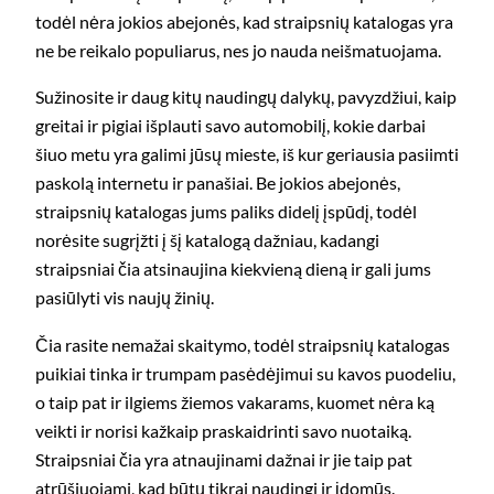
todėl nėra jokios abejonės, kad straipsnių katalogas yra
ne be reikalo populiarus, nes jo nauda neišmatuojama.
Sužinosite ir daug kitų naudingų dalykų, pavyzdžiui, kaip
greitai ir pigiai išplauti savo automobilį, kokie darbai
šiuo metu yra galimi jūsų mieste, iš kur geriausia pasiimti
paskolą internetu ir panašiai. Be jokios abejonės,
straipsnių katalogas jums paliks didelį įspūdį, todėl
norėsite sugrįžti į šį katalogą dažniau, kadangi
straipsniai čia atsinaujina kiekvieną dieną ir gali jums
pasiūlyti vis naujų žinių.
Čia rasite nemažai skaitymo, todėl straipsnių katalogas
puikiai tinka ir trumpam pasėdėjimui su kavos puodeliu,
o taip pat ir ilgiems žiemos vakarams, kuomet nėra ką
veikti ir norisi kažkaip praskaidrinti savo nuotaiką.
Straipsniai čia yra atnaujinami dažnai ir jie taip pat
atrūšiuojami, kad būtų tikrai naudingi ir įdomūs.