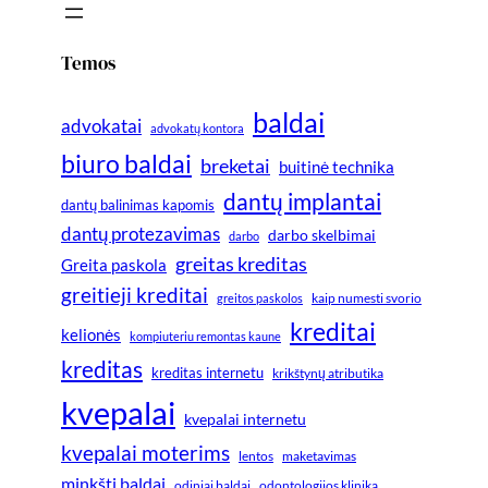
Temos
baldai
advokatai
advokatų kontora
biuro baldai
breketai
buitinė technika
dantų implantai
dantų balinimas kapomis
dantų protezavimas
darbo skelbimai
darbo
greitas kreditas
Greita paskola
greitieji kreditai
greitos paskolos
kaip numesti svorio
kreditai
kelionės
kompiuteriu remontas kaune
kreditas
kreditas internetu
krikštynų atributika
kvepalai
kvepalai internetu
kvepalai moterims
lentos
maketavimas
minkšti baldai
odiniai baldai
odontologijos klinika