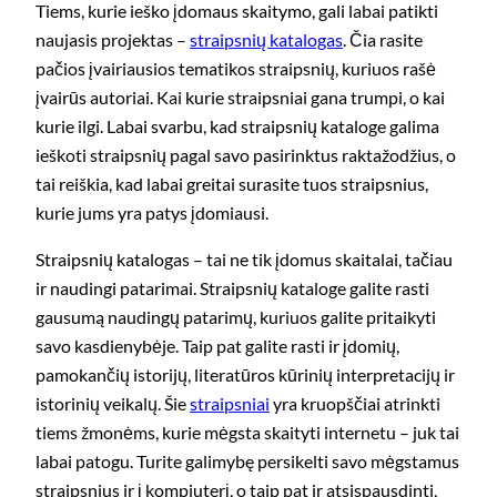
Tiems, kurie ieško įdomaus skaitymo, gali labai patikti
naujasis projektas –
straipsnių katalogas
. Čia rasite
pačios įvairiausios tematikos straipsnių, kuriuos rašė
įvairūs autoriai. Kai kurie straipsniai gana trumpi, o kai
kurie ilgi. Labai svarbu, kad straipsnių kataloge galima
ieškoti straipsnių pagal savo pasirinktus raktažodžius, o
tai reiškia, kad labai greitai surasite tuos straipsnius,
kurie jums yra patys įdomiausi.
Straipsnių katalogas – tai ne tik įdomus skaitalai, tačiau
ir naudingi patarimai. Straipsnių kataloge galite rasti
gausumą naudingų patarimų, kuriuos galite pritaikyti
savo kasdienybėje. Taip pat galite rasti ir įdomių,
pamokančių istorijų, literatūros kūrinių interpretacijų ir
istorinių veikalų. Šie
straipsniai
yra kruopščiai atrinkti
tiems žmonėms, kurie mėgsta skaityti internetu – juk tai
labai patogu. Turite galimybę persikelti savo mėgstamus
straipsnius ir į kompiuterį, o taip pat ir atsispausdinti,