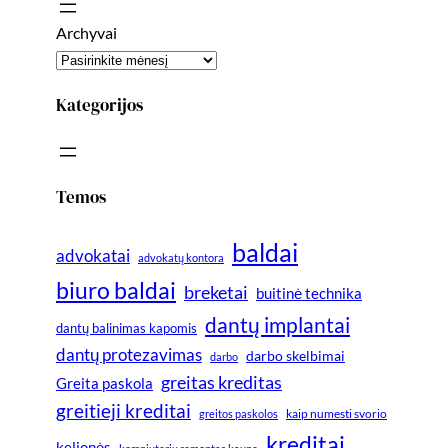
Archyvai
Kategorijos
Temos
baldai
advokatai
advokatų kontora
biuro baldai
breketai
buitinė technika
dantų implantai
dantų balinimas kapomis
dantų protezavimas
darbo skelbimai
darbo
greitas kreditas
Greita paskola
greitieji kreditai
greitos paskolos
kaip numesti svorio
kreditai
kelionės