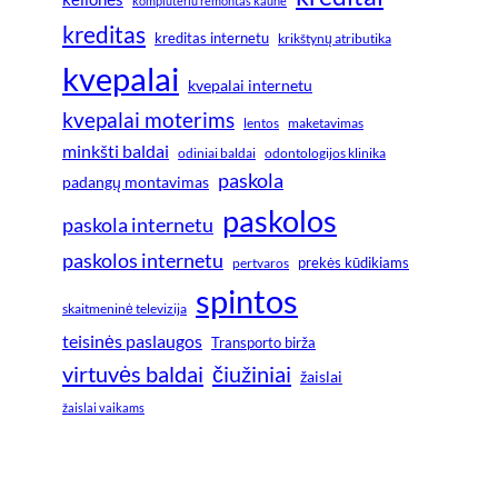
kompiuteriu remontas kaune
kreditas
kreditas internetu
krikštynų atributika
kvepalai
kvepalai internetu
kvepalai moterims
lentos
maketavimas
minkšti baldai
odiniai baldai
odontologijos klinika
paskola
padangų montavimas
paskolos
paskola internetu
paskolos internetu
prekės kūdikiams
pertvaros
spintos
skaitmeninė televizija
teisinės paslaugos
Transporto birža
virtuvės baldai
čiužiniai
žaislai
žaislai vaikams