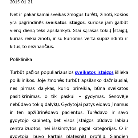
2015-01-21
Net ir pakankamai sveikas žmogus turėtų žinoti, kokios
yra pagrindinės
sveikatos istaigos
, kuriose jam galbūt
vieną dieną teks apsilankyti. Štai sąrašas tokių įstaigų,
kurias reikia žinoti, ir su kuriomis verta supažindinti ir
kitus, to nežinančius.
Poliklinika
Turbūt pačios populiariausios
sveikatos istaigos
išlieka
poliklinikos. Joje žmonės turbūt apsilanko dažniausiai,
nes pirmas dalykas, kurio prireikia, būna sveikatos
pasitikrinimas, o tik paskui – gydymas. Senovėje
nebūdavo tokių dalykų. Gydytojai patys eidavo į namus
ir ten apžiūrinėdavo pacientus. Turėdavo ir savo
gydytojo kabinetą, bet visos įstaigos būdavo labiau
centralizuotos, nei išskirstytos pagal kategorijas. O ir
gydytojai buvo kartais platesnių profilių. Šiandien