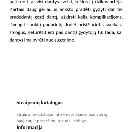
patikrinti, ar visi dantys sveiki, kokios jų rizikos artėja.
Kartais daug geriau iš anksto pradėti gydyti dar tik
pradedantį gesti dantį, užkirsti kelią komplikacijoms,
išvengti sunkių padarinių. Todėl prisižiūrintis sveikatą
žmogus, neturėtų eiti pas dantų gydytoją tik tada, kai
dantys ima byrėti nuo sugedimo.
Straipsnių katalogas
Straipsniu-katalogas.info – nepriklausomas įvairių
naujienų ir pranešimų spaudai leidinys.
Informacija