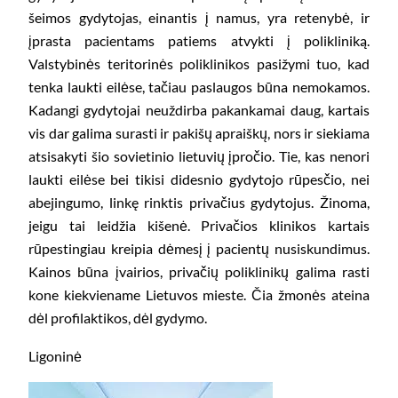
šeimos gydytojas, einantis į namus, yra retenybė, ir
įprasta pacientams patiems atvykti į polikliniką.
Valstybinės teritorinės poliklinikos pasižymi tuo, kad
tenka laukti eilėse, tačiau paslaugos būna nemokamos.
Kadangi gydytojai neuždirba pakankamai daug, kartais
vis dar galima surasti ir pakišų apraiškų, nors ir siekiama
atsisakyti šio sovietinio lietuvių įpročio. Tie, kas nenori
laukti eilėse bei tikisi didesnio gydytojo rūpesčio, nei
abejingumo, linkę rinktis privačius gydytojus. Žinoma,
jeigu tai leidžia kišenė. Privačios klinikos kartais
rūpestingiau kreipia dėmesį į pacientų nusiskundimus.
Kainos būna įvairios, privačių poliklinikų galima rasti
kone kiekviename Lietuvos mieste. Čia žmonės ateina
dėl profilaktikos, dėl gydymo.
Ligoninė