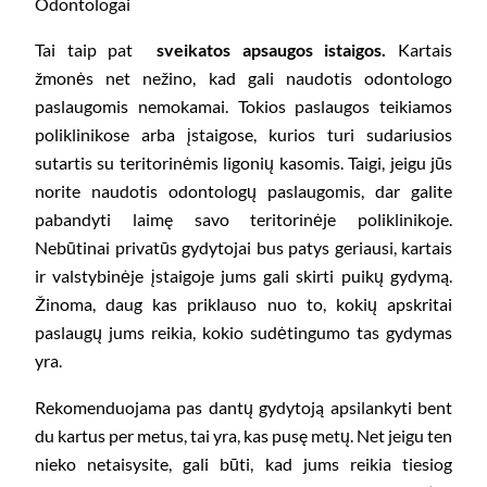
Odontologai
Tai taip pat
sveikatos apsaugos istaigos.
Kartais
žmonės net nežino, kad gali naudotis odontologo
paslaugomis nemokamai. Tokios paslaugos teikiamos
poliklinikose arba įstaigose, kurios turi sudariusios
sutartis su teritorinėmis ligonių kasomis. Taigi, jeigu jūs
norite naudotis odontologų paslaugomis, dar galite
pabandyti laimę savo teritorinėje poliklinikoje.
Nebūtinai privatūs gydytojai bus patys geriausi, kartais
ir valstybinėje įstaigoje jums gali skirti puikų gydymą.
Žinoma, daug kas priklauso nuo to, kokių apskritai
paslaugų jums reikia, kokio sudėtingumo tas gydymas
yra.
Rekomenduojama pas dantų gydytoją apsilankyti bent
du kartus per metus, tai yra, kas pusę metų. Net jeigu ten
nieko netaisysite, gali būti, kad jums reikia tiesiog