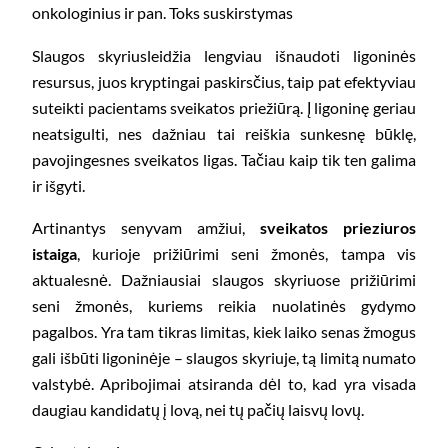
onkologinius ir pan. Toks suskirstymas
Slaugos skyrius
leidžia lengviau išnaudoti ligoninės
resursus, juos kryptingai paskirsčius, taip pat efektyviau
suteikti pacientams sveikatos priežiūrą. Į ligoninę geriau
neatsigulti, nes dažniau tai reiškia sunkesnę būklę,
pavojingesnes sveikatos ligas. Tačiau kaip tik ten galima
ir išgyti.
Artinantys senyvam amžiui,
sveikatos prieziuros
istaiga
, kurioje prižiūrimi seni žmonės, tampa vis
aktualesnė. Dažniausiai slaugos skyriuose prižiūrimi
seni žmonės, kuriems reikia nuolatinės gydymo
pagalbos. Yra tam tikras limitas, kiek laiko senas žmogus
gali išbūti ligoninėje – slaugos skyriuje, tą limitą numato
valstybė. Apribojimai atsiranda dėl to, kad yra visada
daugiau kandidatų į lovą, nei tų pačių laisvų lovų.