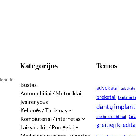
Kategorijos
Temos
ienų ir
Būstas
advokatai
advokatų 
Automobiliai / Motociklai
breketai
buitinė 
Įvairenybės
dantų implant
Kelionės / Turizmas
Gre
darbo skelbimai
Kompiuteriai / internetas
greitieji kredita
Laisvalaikis / Pomėgiai
Medicina / Sveikata
Sportas