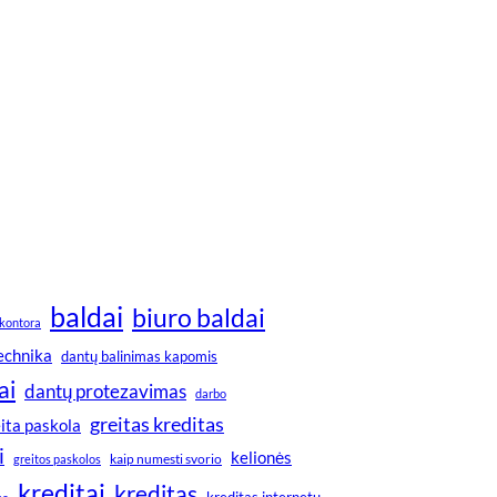
baldai
biuro baldai
kontora
technika
dantų balinimas kapomis
ai
dantų protezavimas
darbo
greitas kreditas
ita paskola
i
kelionės
greitos paskolos
kaip numesti svorio
kreditai
kreditas
kreditas internetu