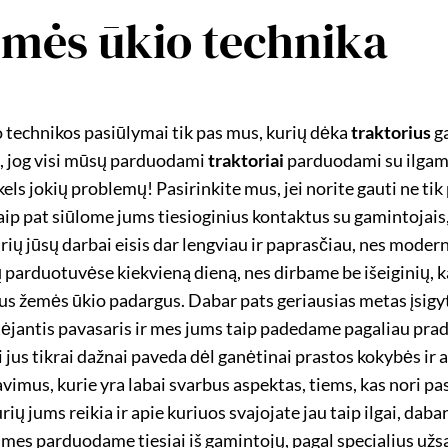
žemės ūkio technika
o technikos pasiūlymai tik pas mus, kurių dėka
traktorius
g
ai, jog visi mūsų parduodami
traktoriai
parduodami su ilgame
kels jokių problemų! Pasirinkite mus, jei norite gauti ne tik
taip pat siūlome jums tiesioginius kontaktus su gamintojais,
rių jūsų darbai eisis dar lengviau ir paprasčiau, nes modern
rduotuvėse kiekvieną dieną, nes dirbame be išeiginių, kas
ingus žemės ūkio padargus. Dabar pats geriausias metas įsig
rtėjantis pavasaris ir mes jums taip padedame pagaliau prad
i jus tikrai dažnai paveda dėl ganėtinai prastos kokybės ir
lavimus, kurie yra labai svarbus aspektas, tiems, kas nori p
urių jums reikia ir apie kuriuos svajojate jau taip ilgai, daba
es mes parduodame tiesiai iš gamintojų, pagal specialius už