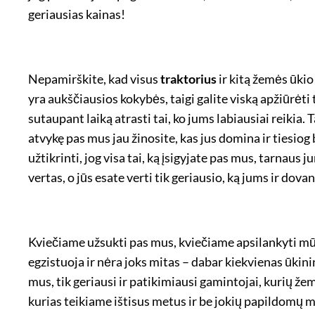
geriausias kainas!
Nepamirškite, kad visus
traktorius
ir kitą žemės ūkio
yra aukščiausios kokybės, taigi galite viską apžiūrėti t
sutaupant laiką atrasti tai, ko jums labiausiai reikia
atvykę pas mus jau žinosite, kas jus domina ir tiesiog 
užtikrinti, jog visa tai, ką įsigyjate pas mus, tarnaus j
vertas, o jūs esate verti tik geriausio, ką jums ir dov
Kviečiame užsukti pas mus, kviečiame apsilankyti mūsų 
egzistuoja ir nėra joks mitas – dabar kiekvienas ūkin
mus, tik geriausi ir patikimiausi gamintojai, kurių že
kurias teikiame ištisus metus ir be jokių papildomų 