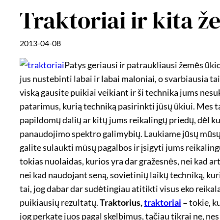
Traktoriai ir kita 
2013-04-08
Patys geriausi ir patraukliausi žemės ūki
jus nustebinti labai ir labai maloniai, o svarbiausia t
viską gausite puikiai veikiant ir ši technika jums nesu
patarimus, kurią techniką pasirinkti jūsų ūkiui. Mes 
papildomų dalių ar kitų jums reikalingų priedų, dėl ku
panaudojimo spektro galimybių. Laukiame jūsų mūsų pa
galite sulaukti mūsų pagalbos ir įsigyti jums reikal
tokias nuolaidas, kurios yra dar gražesnės, nei kad a
nei kad naudojant seną, sovietinių laikų techniką, kur
tai, jog dabar dar sudėtingiau atitikti visus eko reika
puikiausių rezultatų.
Traktorius,
traktoriai
–
tokie, k
jog perkate juos pagal skelbimus, tačiau tikrai ne, n