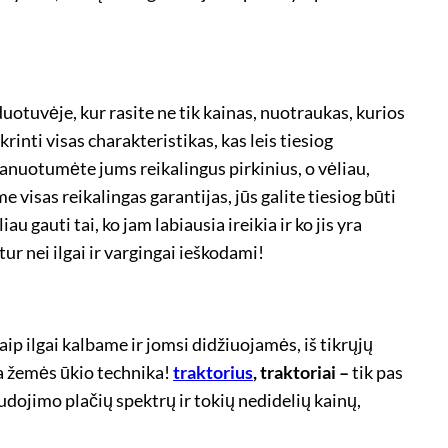
duotuvėje, kur rasite ne tik kainas, nuotraukas, kurios
krinti visas charakteristikas, kas leis tiesiog
planuotumėte jums reikalingus pirkinius, o vėliau,
e visas reikalingas garantijas, jūs galite tiesiog būti
u gauti tai, ko jam labiausia ireikia ir ko jis yra
tur nei ilgai ir vargingai ieškodami!
aip ilgai kalbame ir jomsi didžiuojamės, iš tikrųjų
ia žemės ūkio technika!
traktorius
, traktoriai –
tik pas
audojimo plačių spektrų ir tokių nedidelių kainų,