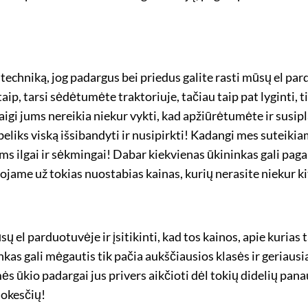
 techniką, jog padargus bei priedus galite rasti mūsų el par
aip, tarsi sėdėtumėte traktoriuje, tačiau taip pat lyginti, ti
. Taigi jums nereikia niekur vykti, kad apžiūrėtumėte ir susi
beliks viską išsibandyti ir nusipirkti! Kadangi mes suteikiam
ums ilgai ir sėkmingai! Dabar kiekvienas ūkininkas gali pagalia
anojame už tokias nuostabias kainas, kurių nerasite niekur ki
el parduotuvėje ir įsitikinti, kad tos kainos, apie kurias t
inkas gali mėgautis tik pačia aukščiausios klasės ir geriaus
mės ūkio padargai jus privers aikčioti dėl tokių didelių pan
mokesčių!