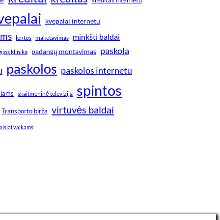
ne
vepalai
kvepalai internetu
ims
minkšti baldai
lentos
maketavimas
paskola
padangų montavimas
jos klinika
paskolos
u
paskolos internetu
spintos
kiams
skaitmeninė televizija
virtuvės baldai
Transporto birža
aislai vaikams