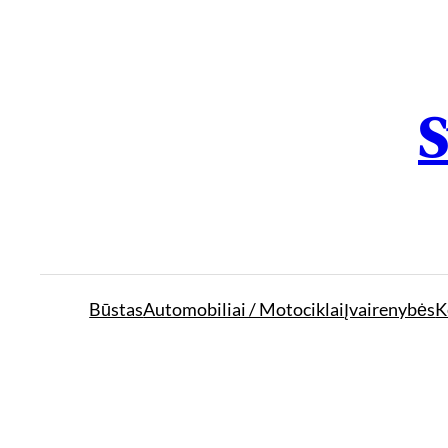
S
Būstas
Automobiliai / Motociklai
Įvairenybės
K