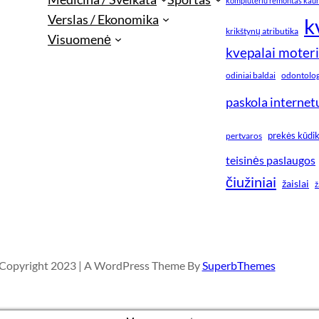
kompiuteriu remontas kau
Verslas / Ekonomika
k
krikštynų atributika
Visuomenė
kvepalai moter
odiniai baldai
odontologi
paskola internet
prekės kūdi
pertvaros
teisinės paslaugos
čiužiniai
žaislai
ž
Copyright 2023 | A WordPress Theme By
SuperbThemes