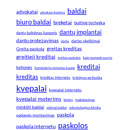
baldai
advokatai
advokatų kontora
biuro baldai
breketai
buitinė technika
dantų implantai
dantų balinimas kapomis
dantų protezavimas
darbo skelbimai
darbo
greitas kreditas
Greita paskola
greitieji kreditai
greitos paskolos
kaip numesti svorio
kreditai
kelionės
kompiuteriu remontas kaune
kreditas
kreditas internetu
krikštynų atributika
kvepalai
kvepalai internetu
kvepalai moterims
lentos
maketavimas
minkšti baldai
odiniai baldai
odontologijos klinika
paskola
padangų montavimas
paskolos
paskola internetu