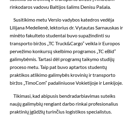
rinkodaros vadovu Baltijos šalims Denisu Pašala.
Susitikimo metu Verslo vadybos katedros vedėja
Lilijana Medelienė, lektorius dr. Vytautas Sarnauskas ir
minėto fakulteto studentai buvo supažindinti su
transporto biržos „TC Truck&Cargo” veikla ir Europos
pervežimo konkursų skelbimo programos „TC eBid”
galimybėmis. Tartasi dėl programų taikymo studijų
proceso metu. Taip pat buvo aptartos studentų
praktikos atlikimo galimybės krovinių ir transporto
biržos „TimoCom” padaliniuose Vokietijoje ir Lenkijoje.
Tikimasi, kad abipusis bendradarbiavimas suteiks
naujų galimybių rengiant darbo rinkai profesionalius
praktinių įgūdžių turinčius logistikos specialistus.