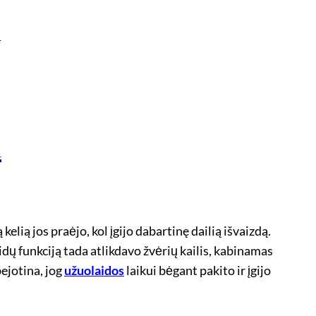
A
A
elią jos praėjo, kol įgijo dabartinę dailią išvaizdą.
dų funkciją tada atlikdavo žvėrių kailis, kabinamas
bejotina, jog
užuolaidos
laikui bėgant pakito ir įgijo