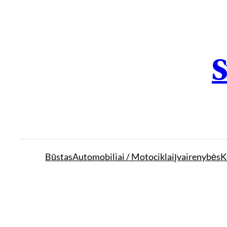
S
Būstas
Automobiliai / Motociklai
Įvairenybės
K