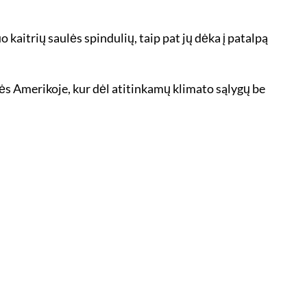
kaitrių saulės spindulių, taip pat jų dėka į patalpą
rės Amerikoje, kur dėl atitinkamų klimato sąlygų be