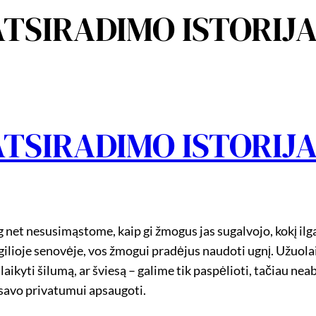
ATSIRADIMO ISTORIJ
ATSIRADIMO ISTORIJ
 net nesusimąstome, kaip gi žmogus jas sugalvojo, kokį ilgą k
ilioje senovėje, vos žmogui pradėjus naudoti ugnį. Užuolai
laikyti šilumą, ar šviesą – galime tik paspėlioti, tačiau nea
 savo privatumui apsaugoti.