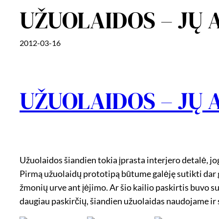
UŽUOLAIDOS – JŲ 
2012-03-16
UŽUOLAIDOS – JŲ 
Užuolaidos šiandien tokia įprasta interjero detalė, jog
Pirmą užuolaidų prototipą būtume galėję sutikti dar g
žmonių urve ant įėjimo. Ar šio kailio paskirtis buvo su
daugiau paskirčių, šiandien užuolaidas naudojame ir