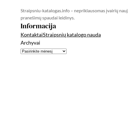
Straipsniu-katalogas.info – nepriklausomas įvairių nauj
pranešimų spaudai leidinys.
Informacija
Kontaktai
Straipsnių katalogo nauda
Archyvai