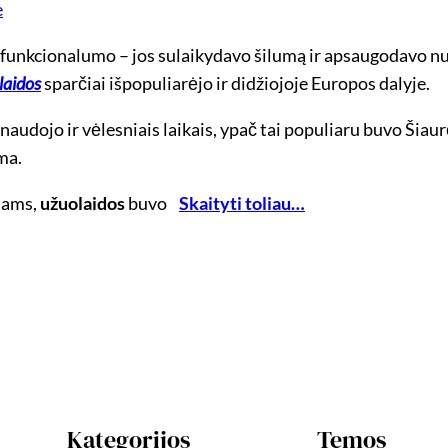
funkcionalumo – jos sulaikydavo šilumą ir apsaugodavo nuo 
laidos
sparčiai išpopuliarėjo ir didžiojoje Europos dalyje.
naudojo ir vėlesniais laikais, ypač tai populiaru buvo Šiau
ma.
hams,
užuolaidos
buvo
Skaityti toliau…
Kategorijos
Temos