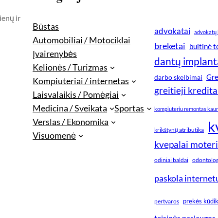
ienų ir
Būstas
advokatai
advokatų 
Automobiliai / Motociklai
breketai
buitinė 
Įvairenybės
dantų implant
Kelionės / Turizmas
Gre
darbo skelbimai
Kompiuteriai / internetas
greitieji kredita
Laisvalaikis / Pomėgiai
Medicina / Sveikata
Sportas
kompiuteriu remontas kau
Verslas / Ekonomika
k
krikštynų atributika
Visuomenė
kvepalai moter
odiniai baldai
odontologi
paskola internet
prekės kūdi
pertvaros
teisinės paslaugos