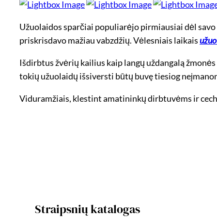
Užuolaidos sparčiai populiarėjo pirmiausiai dėl savo 
priskrisdavo mažiau vabzdžių. Vėlesniais laikais
užuo
Išdirbtus žvėrių kailius kaip langų uždangalą žmonės 
tokių užuolaidų išsiversti būtų buvę tiesiog neįmano
Viduramžiais, klestint amatininkų dirbtuvėms ir cec
Straipsnių katalogas