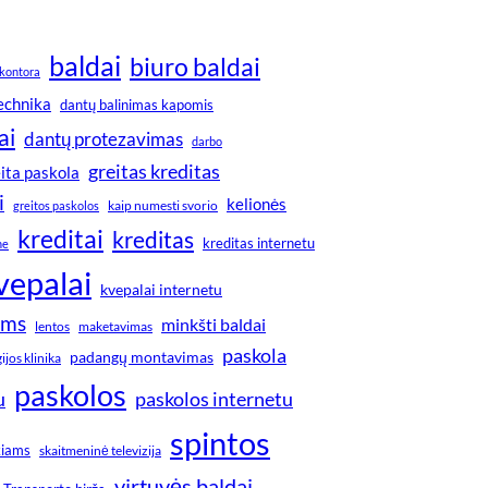
baldai
biuro baldai
kontora
technika
dantų balinimas kapomis
ai
dantų protezavimas
darbo
greitas kreditas
ita paskola
i
kelionės
greitos paskolos
kaip numesti svorio
kreditai
kreditas
kreditas internetu
ne
vepalai
kvepalai internetu
ims
minkšti baldai
lentos
maketavimas
paskola
padangų montavimas
jos klinika
paskolos
u
paskolos internetu
spintos
kiams
skaitmeninė televizija
virtuvės baldai