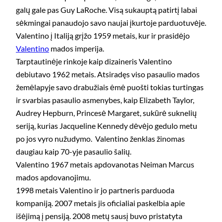
galų gale pas Guy LaRoche. Visą sukauptą patirtį labai
sėkmingai panaudojo savo naujai įkurtoje parduotuvėje.
Valentino į Italiją grįžo 1959 metais, kur ir prasidėjo
Valentino
mados imperija.
Tarptautinėje rinkoje kaip dizaineris Valentino
debiutavo 1962 metais. Atsiradęs viso pasaulio mados
žemėlapyje savo drabužiais ėmė puošti tokias turtingas
ir svarbias pasaulio asmenybes, kaip Elizabeth Taylor,
Audrey Hepburn, Princesė Margaret, sukūrė suknelių
seriją, kurias Jacqueline Kennedy dėvėjo gedulo metu
po jos vyro nužudymo. Valentino ženklas žinomas
daugiau kaip 70-yje pasaulio šalių.
Valentino 1967 metais apdovanotas Neiman Marcus
mados apdovanojimu.
1998 metais Valentino ir jo partneris parduoda
kompaniją. 2007 metais jis oficialiai paskelbia apie
išėjimą į pensiją. 2008 metų sausį buvo pristatyta