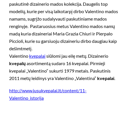
paskutinė dizainerio mados kolekcija. Daugelis top
modelių, kurie per visą laikotarpį dirbo Valentino mados
namams, sugrįžo sudalyvauti paskutiniame mados
renginyje. Pastaruosius metus Valentino mados namų
madą kuria dizaineriai Maria Grazia Chiuri ir Pierpalo
Piccioli, kurie su garsiuoju dizaineriu dirbo daugiau kaip
dešimtmetį.
Valentino
kvepalai
siūlomi jau eilę metų. Dizainerio
kvepalų
asortimentą sudaro 16 kvepalai. Pirmieji
kvepalai „Valentino“ sukurti 1979 metais. Paskutinis
2011 metų leidinys yra Valentino „Valentina“
kvepalai
.
http://www.jusukvepalai.lt/content/11-
Valentino_istorija