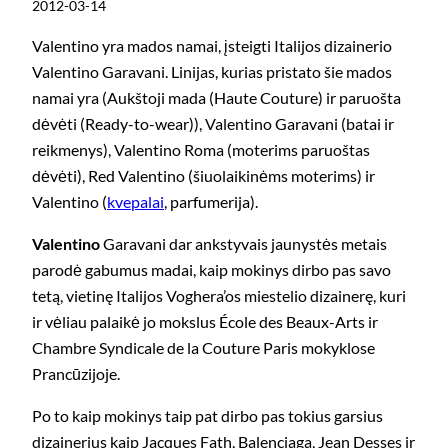
2012-03-14
Valentino yra mados namai, įsteigti Italijos dizainerio
Valentino Garavani. Linijas, kurias pristato šie mados
namai yra (Aukštoji mada (Haute Couture) ir paruošta
dėvėti (Ready-to-wear)), Valentino Garavani (batai ir
reikmenys), Valentino Roma (moterims paruoštas
dėvėti), Red Valentino (šiuolaikinėms moterims) ir
Valentino (
kvepalai
, parfumerija).
Valentino
Garavani dar ankstyvais jaunystės metais
parodė gabumus madai, kaip mokinys dirbo pas savo
tetą, vietinę Italijos Voghera’os miestelio dizainerę, kuri
ir vėliau palaikė jo mokslus École des Beaux-Arts ir
Chambre Syndicale de la Couture Paris mokyklose
Prancūzijoje.
Po to kaip mokinys taip pat dirbo pas tokius garsius
dizainerius kaip Jacques Fath, Balenciaga, Jean Desses ir