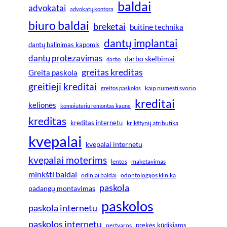
baldai
advokatai
advokatų kontora
biuro baldai
breketai
buitinė technika
dantų implantai
dantų balinimas kapomis
dantų protezavimas
darbo skelbimai
darbo
greitas kreditas
Greita paskola
greitieji kreditai
greitos paskolos
kaip numesti svorio
kreditai
kelionės
kompiuteriu remontas kaune
kreditas
kreditas internetu
krikštynų atributika
kvepalai
kvepalai internetu
kvepalai moterims
lentos
maketavimas
minkšti baldai
odiniai baldai
odontologijos klinika
paskola
padangų montavimas
paskolos
paskola internetu
paskolos internetu
prekės kūdikiams
pertvaros