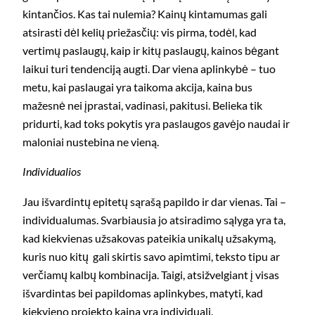
kintančios. Kas tai nulemia? Kainų kintamumas gali
atsirasti dėl kelių priežasčių: vis pirma, todėl, kad
vertimų paslaugų, kaip ir kitų paslaugų, kainos bėgant
laikui turi tendenciją augti. Dar viena aplinkybė – tuo
metu, kai paslaugai yra taikoma akcija, kaina bus
mažesnė nei įprastai, vadinasi, pakitusi. Belieka tik
pridurti, kad toks pokytis yra paslaugos gavėjo naudai ir
maloniai nustebina ne vieną.
Individualios
Jau išvardintų epitetų sąrašą papildo ir dar vienas. Tai –
individualumas. Svarbiausia jo atsiradimo sąlyga yra ta,
kad kiekvienas užsakovas pateikia unikalų užsakymą,
kuris nuo kitų gali skirtis savo apimtimi, teksto tipu ar
verčiamų kalbų kombinacija. Taigi, atsižvelgiant į visas
išvardintas bei papildomas aplinkybes, matyti, kad
kiekvieno projekto kaina yra individuali.