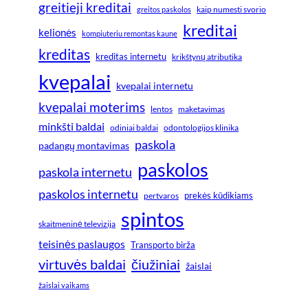
greitieji kreditai
greitos paskolos
kaip numesti svorio
kreditai
kelionės
kompiuteriu remontas kaune
kreditas
kreditas internetu
krikštynų atributika
kvepalai
kvepalai internetu
kvepalai moterims
lentos
maketavimas
minkšti baldai
odiniai baldai
odontologijos klinika
paskola
padangų montavimas
paskolos
paskola internetu
paskolos internetu
prekės kūdikiams
pertvaros
spintos
skaitmeninė televizija
teisinės paslaugos
Transporto birža
virtuvės baldai
čiužiniai
žaislai
žaislai vaikams