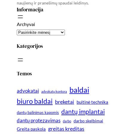
naujienų ir pranešimų spaudai leidinys.
Informacija
Archyvai
Kategorijos
Temos
baldai
advokatai
advokatų kontora
biuro baldai
breketai
buitinė technika
dantų implantai
dantų balinimas kapomis
dantų protezavimas
darbo skelbimai
darbo
greitas kreditas
Greita paskola