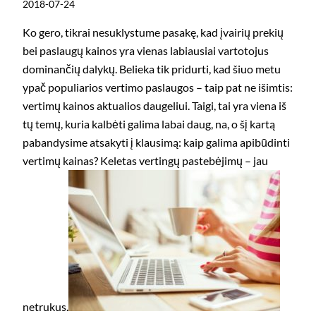
2018-07-24
Ko gero, tikrai nesuklystume pasakę, kad įvairių prekių
bei paslaugų kainos yra vienas labiausiai vartotojus
dominančių dalykų. Belieka tik pridurti, kad šiuo metu
ypač populiarios vertimo paslaugos – taip pat ne išimtis:
vertimų kainos aktualios daugeliui. Taigi, tai yra viena iš
tų temų, kuria kalbėti galima labai daug, na, o šį kartą
pabandysime atsakyti į klausimą: kaip galima apibūdinti
vertimų kainas? Keletas vertingų pastebėjimų – jau
netrukus.