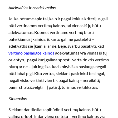
Adekvačios ir neadekvačios
Jei kalbėtume apie tai, kaip ir pagal kokius kriterijus gali
būti vertinamos vertimų kainos, tai vienas iš jų būtų
adekvatumas. Kuomet vertiname vertimų biurų
pateikiamus įkainius, iš karto galime pastebėti –
adekvatūs šie įkainiai ar ne. Beje, svarbu pasakyti, kad
vertimo paslaugos kainos
adekvatumas yra vienas iš tų
orientyrų, pagal kurį galima spręsti, verta rinktis vertimo
biurą ar ne – juk logiška, kad kokybiška paslauga negali
būti labai pigi. Kita vertus, siekiant pasirinkti teisingai,
negali visko vertinti vien tik pagal kainą – nereikėtų
pamiršti atsižvelgti ir į patirtį, turimus sertifikatus.
Kintančios
Siekiant dar tiksliau apibūdinti vertimų kainas, būtų
galima pridėti ir dar vieną epitetą – vertimų kainos yra