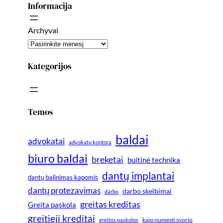
Informacija
Archyvai
Kategorijos
Temos
baldai
advokatai
advokatų kontora
biuro baldai
breketai
buitinė technika
dantų implantai
dantų balinimas kapomis
dantų protezavimas
darbo skelbimai
darbo
greitas kreditas
Greita paskola
greitieji kreditai
greitos paskolos
kaip numesti svorio