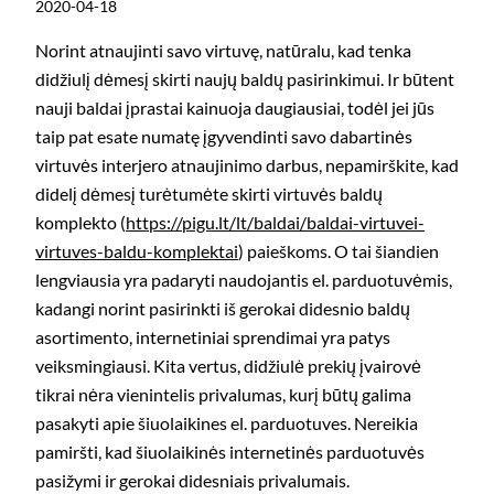
2020-04-18
Norint atnaujinti savo virtuvę, natūralu, kad tenka
didžiulį dėmesį skirti naujų baldų pasirinkimui. Ir būtent
nauji baldai įprastai kainuoja daugiausiai, todėl jei jūs
taip pat esate numatę įgyvendinti savo dabartinės
virtuvės interjero atnaujinimo darbus, nepamirškite, kad
didelį dėmesį turėtumėte skirti virtuvės baldų
komplekto (
https://pigu.lt/lt/baldai/baldai-virtuvei-
virtuves-baldu-komplektai
) paieškoms. O tai šiandien
lengviausia yra padaryti naudojantis el. parduotuvėmis,
kadangi norint pasirinkti iš gerokai didesnio baldų
asortimento, internetiniai sprendimai yra patys
veiksmingiausi. Kita vertus, didžiulė prekių įvairovė
tikrai nėra vienintelis privalumas, kurį būtų galima
pasakyti apie šiuolaikines el. parduotuves. Nereikia
pamiršti, kad šiuolaikinės internetinės parduotuvės
pasižymi ir gerokai didesniais privalumais.