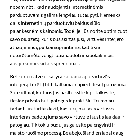
nepaminėti, kad naudojantis internetinėmis
parduotuvėmis galima lengviau sutaupyti. Nemenka
dalis internetinių parduotuvių baldus siūlo
palankesnėmis kainomis. Todėl jei jūs norite optimizuoti
savo biudžetą, kuris bus skirtas jūsų virtuvės interjero
atnaujinimui, puikiai suprantama, kad tikrai
neturėtumėte vengti pasinaudoti ir šiuolaikiniais
apsipirkimui skirtais sprendimais.
Bet kuriuo atveju, kai yra kalbama apie virtuvės
interjerą, turėtų būti kalbama ir apie didesnį patogumą.
Sprendimai, kuriuos jūs pasitelksite ir pritaikysite,
tiesiog privalo būti patogūs ir praktiški. Trumpiau
tariant, jūs turite siekti, kad jūsų naujasis virtuvės
interjeras padėtų jums savo virtuvėje jaustis jaukiau ir
patogiau. Tik tokiu būdu jūs galėsite palengvinti ir
maisto ruošimo procesą. Be abejo, šiandien labai daug