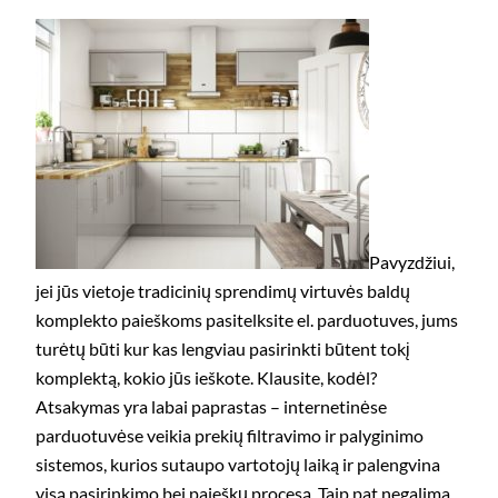
Pavyzdžiui,
jei jūs vietoje tradicinių sprendimų virtuvės baldų
komplekto paieškoms pasitelksite el. parduotuves, jums
turėtų būti kur kas lengviau pasirinkti būtent tokį
komplektą, kokio jūs ieškote. Klausite, kodėl?
Atsakymas yra labai paprastas – internetinėse
parduotuvėse veikia prekių filtravimo ir palyginimo
sistemos, kurios sutaupo vartotojų laiką ir palengvina
visą pasirinkimo bei paieškų procesą. Taip pat negalima