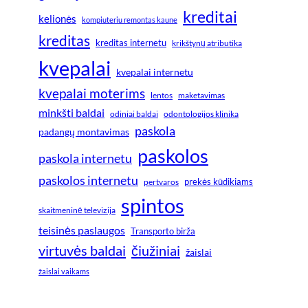
kreditai
kelionės
kompiuteriu remontas kaune
kreditas
kreditas internetu
krikštynų atributika
kvepalai
kvepalai internetu
kvepalai moterims
lentos
maketavimas
minkšti baldai
odiniai baldai
odontologijos klinika
paskola
padangų montavimas
paskolos
paskola internetu
paskolos internetu
prekės kūdikiams
pertvaros
spintos
skaitmeninė televizija
teisinės paslaugos
Transporto birža
virtuvės baldai
čiužiniai
žaislai
žaislai vaikams