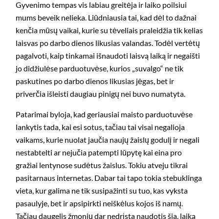
Gyvenimo tempas vis labiau greitėja ir laiko poilsiui
mums beveik nelieka. Liūdniausia tai, kad dėl to dažnai
kenčia mūsų vaikai, kurie su tėveliais praleidžia tik kelias
laisvas po darbo dienos likusias valandas. Todėl vertėtų
pagalvoti, kaip tinkamai išnaudoti laisvą laiką ir negaišti
jo didžiulėse parduotuvėse, kurios „suvalgo“ ne tik
paskutines po darbo dienos likusias jėgas, bet ir
priverčia išleisti daugiau pinigų nei buvo numatyta.
Patarimai byloja, kad geriausiai maisto parduotuvėse
lankytis tada, kai esi sotus, tačiau tai visai negalioja
vaikams, kurie nuolat jaučia naujų žaislų godulį ir negali
nestabtelti ar nejučia patempti lūpytę kai eina pro
gražiai lentynose sudėtus žaislus. Tokiu atveju tikrai
pasitarnaus internetas. Dabar tai tapo tokia stebuklinga
vieta, kur galima ne tik susipažinti su tuo, kas vyksta
pasaulyje, bet ir apsipirkti neiškėlus kojos iš namų.
Tačiau daugelis žmonių dar nedrįsta naudotis šia, laiką