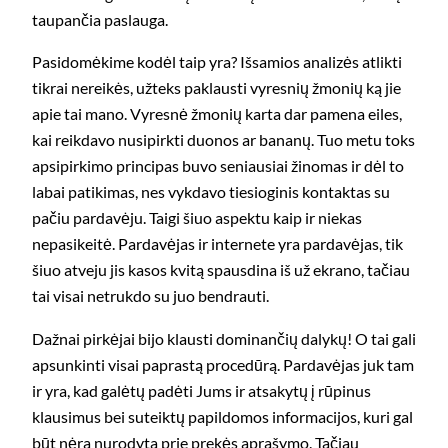
taupančia paslauga.
Pasidomėkime kodėl taip yra? Išsamios analizės atlikti
tikrai nereikės, užteks paklausti vyresnių žmonių ką jie
apie tai mano. Vyresnė žmonių karta dar pamena eiles,
kai reikdavo nusipirkti duonos ar bananų. Tuo metu toks
apsipirkimo principas buvo seniausiai žinomas ir dėl to
labai patikimas, nes vykdavo tiesioginis kontaktas su
pačiu pardavėju. Taigi šiuo aspektu kaip ir niekas
nepasikeitė. Pardavėjas ir internete yra pardavėjas, tik
šiuo atveju jis kasos kvitą spausdina iš už ekrano, tačiau
tai visai netrukdo su juo bendrauti.
Dažnai pirkėjai bijo klausti dominančių dalykų! O tai gali
apsunkinti visai paprastą procedūrą. Pardavėjas juk tam
ir yra, kad galėtų padėti Jums ir atsakytų į rūpinus
klausimus bei suteiktų papildomos informacijos, kuri gal
būt nėra nurodyta prie prekės aprašymo. Tačiau