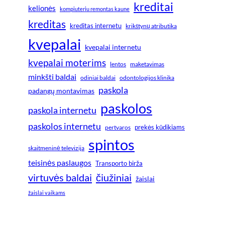
kreditai
kelionės
kompiuteriu remontas kaune
kreditas
kreditas internetu
krikštynų atributika
kvepalai
kvepalai internetu
kvepalai moterims
lentos
maketavimas
minkšti baldai
odiniai baldai
odontologijos klinika
paskola
padangų montavimas
paskolos
paskola internetu
paskolos internetu
prekės kūdikiams
pertvaros
spintos
skaitmeninė televizija
teisinės paslaugos
Transporto birža
virtuvės baldai
čiužiniai
žaislai
žaislai vaikams