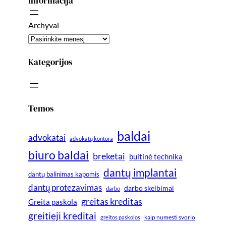
Informacija
Archyvai
Kategorijos
Temos
baldai
advokatai
advokatų kontora
biuro baldai
breketai
buitinė technika
dantų implantai
dantų balinimas kapomis
dantų protezavimas
darbo skelbimai
darbo
greitas kreditas
Greita paskola
greitieji kreditai
greitos paskolos
kaip numesti svorio