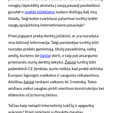
smagių rūpestėlių atsineša į naują pasaulį pasibeldusi
gyvybė ir
prekės kūdikiams
sudaro didžiąją dalį visų
išlaidų. Taigi kokie svarbiausi patarimai turėtų lydėti
saugų apsipirkimą internetiniame pasaulyje?
Prieš įsigyjant prekę derėtų įsitikinti, ar yra nurodyta
visa būtinoji informacija. Taigi pardavėjas turėtų būti
nurodęs prekės gamintoją, tikslų pavadinimą, vaikų
amžių, kuriems šie
žaislai
skirti, o taip pat atsargumo
priemonės, kurių derėtų laikytis.
Žaislai
turėtų būti
paženklinti CE ženklais, kurie reiškia, kad prekė atitinka
Europos Sąjungos sveikatos ir saugumo reikalavimus.
Atidžiau
žaislai
renkami vaikams iki 3 metukų. Tokio
amžiaus vaikui saugiau pirkti vientisos konstrukcijos bei
didesnius už jo burną žaislus.
Tačiau kaip netapti internetinių sukčių ir apgavikų
aukomis? Prieš pirkdami sužinokite daugiau