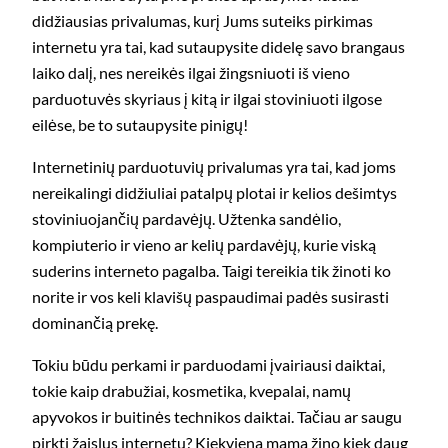
didžiausias privalumas, kurį Jums suteiks pirkimas
internetu yra tai, kad sutaupysite didelę savo brangaus
laiko dalį, nes nereikės ilgai žingsniuoti iš vieno
parduotuvės skyriaus į kitą ir ilgai stoviniuoti ilgose
eilėse, be to sutaupysite pinigų!
Internetinių parduotuvių privalumas yra tai, kad joms
nereikalingi didžiuliai patalpų plotai ir kelios dešimtys
stoviniuojančių pardavėjų. Užtenka sandėlio,
kompiuterio ir vieno ar kelių pardavėjų, kurie viską
suderins interneto pagalba. Taigi tereikia tik žinoti ko
norite ir vos keli klavišų paspaudimai padės susirasti
dominančią prekę.
Tokiu būdu perkami ir parduodami įvairiausi daiktai,
tokie kaip drabužiai, kosmetika, kvepalai, namų
apyvokos ir buitinės technikos daiktai. Tačiau ar saugu
pirkti žaislus internetu? Kiekviena mama žino kiek daug