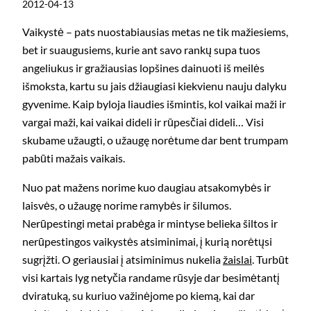
2012-04-13
Vaikystė – pats nuostabiausias metas ne tik mažiesiems,
bet ir suaugusiems, kurie ant savo rankų supa tuos
angeliukus ir gražiausias lopšines dainuoti iš meilės
išmoksta, kartu su jais džiaugiasi kiekvienu nauju dalyku
gyvenime. Kaip byloja liaudies išmintis, kol vaikai maži ir
vargai maži, kai vaikai dideli ir rūpesčiai dideli… Visi
skubame užaugti, o užaugę norėtume dar bent trumpam
pabūti mažais vaikais.
Nuo pat mažens norime kuo daugiau atsakomybės ir
laisvės, o užaugę norime ramybės ir šilumos.
Nerūpestingi metai prabėga ir mintyse belieka šiltos ir
nerūpestingos vaikystės atsiminimai, į kurią norėtųsi
sugrįžti. O geriausiai į atsiminimus nukelia
žaislai
. Turbūt
visi kartais lyg netyčia randame rūsyje dar besimėtantį
dviratuką, su kuriuo važinėjome po kiemą, kai dar