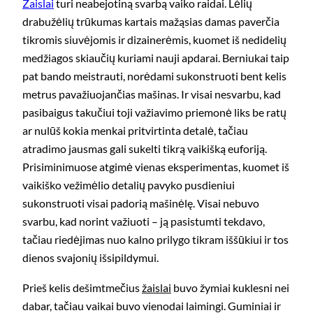
Žaislai
turi neabejotiną svarbą vaiko raidai. Lėlių
drabužėlių trūkumas kartais mažąsias damas paverčia
tikromis siuvėjomis ir dizainerėmis, kuomet iš nedidelių
medžiagos skiaučių kuriami nauji apdarai. Berniukai taip
pat bando meistrauti, norėdami sukonstruoti bent kelis
metrus pavažiuojančias mašinas. Ir visai nesvarbu, kad
pasibaigus takučiui toji važiavimo priemonė liks be ratų
ar nulūš kokia menkai pritvirtinta detalė, tačiau
atradimo jausmas gali sukelti tikrą vaikišką euforiją.
Prisiminimuose atgimė vienas eksperimentas, kuomet iš
vaikiško vežimėlio detalių pavyko pusdieniui
sukonstruoti visai padorią mašinėlę. Visai nebuvo
svarbu, kad norint važiuoti – ją pasistumti tekdavo,
tačiau riedėjimas nuo kalno prilygo tikram iššūkiui ir tos
dienos svajonių išsipildymui.
Prieš kelis dešimtmečius
žaislai
buvo žymiai kuklesni nei
dabar, tačiau vaikai buvo vienodai laimingi. Guminiai ir