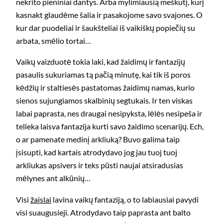
nekrito pieniniai dantys. Arba mylimiausią meškutį, kurį
kasnakt glaudėme šalia ir pasakojome savo svajones. O
kur dar puodeliai ir šaukšteliai iš vaikiškų popiečių su
arbata, smėlio tortai…
Vaikų vaizduotė tokia laki, kad žaidimų ir fantazijų
pasaulis sukuriamas tą pačią minutę, kai tik iš poros
kėdžių ir staltiesės pastatomas žaidimų namas, kurio
sienos sujungiamos skalbinių segtukais. Ir ten viskas
labai paprasta, nes draugai nesipyksta, lėlės nesipeša ir
telieka laisva fantazija kurti savo žaidimo scenarijų. Ech,
o ar pamenate medinį arkliuką? Buvo galima taip
įsisupti, kad kartais atrodydavo jog jau tuoj tuoj
arkliukas apsivers ir teks pūsti naujai atsiradusias
mėlynes ant alkūnių…
Visi
žaislai
lavina vaikų fantaziją, o to labiausiai pavydi
visi suaugusieji. Atrodydavo taip paprasta ant balto