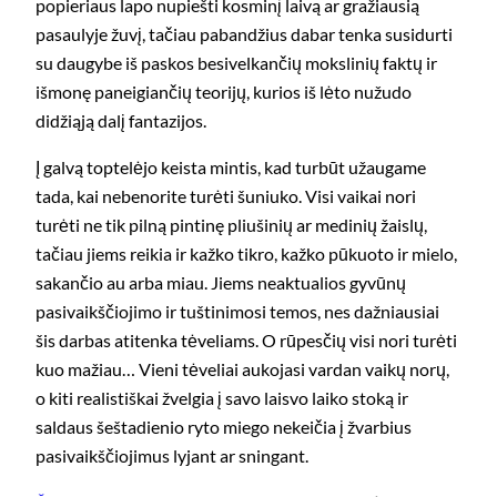
popieriaus lapo nupiešti kosminį laivą ar gražiausią
pasaulyje žuvį, tačiau pabandžius dabar tenka susidurti
su daugybe iš paskos besivelkančių mokslinių faktų ir
išmonę paneigiančių teorijų, kurios iš lėto nužudo
didžiąją dalį fantazijos.
Į galvą toptelėjo keista mintis, kad turbūt užaugame
tada, kai nebenorite turėti šuniuko. Visi vaikai nori
turėti ne tik pilną pintinę pliušinių ar medinių žaislų,
tačiau jiems reikia ir kažko tikro, kažko pūkuoto ir mielo,
sakančio au arba miau. Jiems neaktualios gyvūnų
pasivaikščiojimo ir tuštinimosi temos, nes dažniausiai
šis darbas atitenka tėveliams. O rūpesčių visi nori turėti
kuo mažiau… Vieni tėveliai aukojasi vardan vaikų norų,
o kiti realistiškai žvelgia į savo laisvo laiko stoką ir
saldaus šeštadienio ryto miego nekeičia į žvarbius
pasivaikščiojimus lyjant ar sningant.