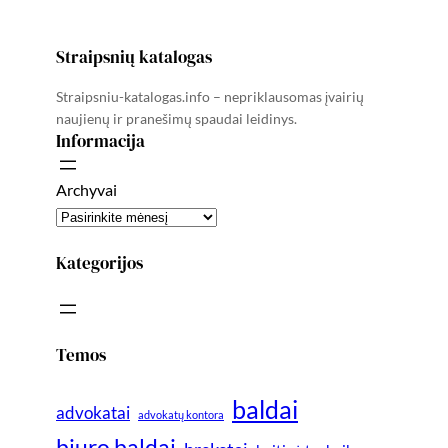
Straipsnių katalogas
Straipsniu-katalogas.info – nepriklausomas įvairių
naujienų ir pranešimų spaudai leidinys.
Informacija
Archyvai
Kategorijos
Temos
baldai
advokatai
advokatų kontora
biuro baldai