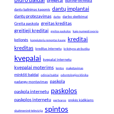
breketai
buitinė technika
dantų implantai
dantų balinimas kapomis
dantų protezavimas
darbo skelbimai
darbo
greitas kreditas
Greita paskola
greitieji kreditai
greitos paskolos
kaip numesti svorio
kreditai
kelionės
kompiuteriu remontas kaune
kreditas
kreditas internetu
krikštynų atributika
kvepalai
kvepalai internetu
kvepalai moterims
lentos
maketavimas
minkšti baldai
odiniai baldai
odontologijos klinika
paskola
padangų montavimas
paskolos
paskola internetu
paskolos internetu
prekės kūdikiams
pertvaros
spintos
skaitmeninė televizija