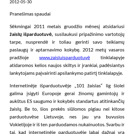
2012-05-30
Pranešimas spaudai
Sėkmingai 2011 metais gruodžio mėnesį atsidariusi
žaislų išparduotuvė,
susilaukusi pripažinimo vartotojų
tarpe, nusprendė ir toliau gerinti savo teikiamų
paslaugų ir aptarnavimo kokybę. 2012 metų vasaros
pradžioje
www.zaisluisparduotuvė
tinklalapyje
atidaromos kelios naujos skiltys ir įrankiai, padėsiantys
lankytojams paįvairinti apsilankymo patirtį tinklalapyje.
Internetinėje išparduotuvėje „101 žaislas“ lig šiolei
galima įsigyti Europoje gerai žinomų gamintojų ir
aukštus ES saugumo ir kokybės standartus atitinkančių
žaislų. Be to, šios prekės siūlomos pigiau nei kitose
parduotuvėse Lietuvoje, nes jau yra buvusios
Vokietijoje ir iš ten parduodamos nukainuotos. Svarbu ir
tai, kad internetinėje parduotuvėje labai dažnai yra