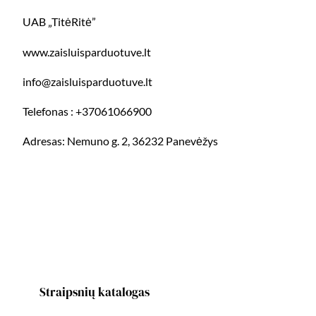
UAB „TitėRitė”
www.zaisluisparduotuve.lt
info@zaisluisparduotuve.lt
Telefonas : +37061066900
Adresas: Nemuno g. 2, 36232 Panevėžys
Straipsnių katalogas