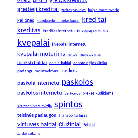
Greita paskola
greitieji kreditai
greitos paskolos
kaip numesti svorio
kreditai
kelionės
kompiuteriu remontas kaune
kreditas
kreditas internetu
krikštynų atributika
kvepalai
kvepalai internetu
kvepalai moterims
lentos
maketavimas
minkšti baldai
odiniai baldai
odontologijos klinika
paskola
padangų montavimas
paskolos
paskola internetu
paskolos internetu
prekės kūdikiams
pertvaros
spintos
skaitmeninė televizija
teisinės paslaugos
Transporto birža
virtuvės baldai
čiužiniai
žaislai
žaislai vaikams