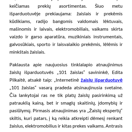
keičiamas prekių asortimentas. Šiuo metu
išparduotuvėje prekiaujama: žaislais ir prekėmis
kūdikiams, radijo bangomis valdomais lėktuvais,
mašinomis ir laivais, elektromobiliais, vaikams skirta
vaizdo ir garso aparatūra, muzikiniais instrumentais,
galvosūkiais, sporto ir laisvalaikio prekėmis, lėlėmis ir
minkštais žaislais.
Paklausta apie naujuosius tinklalapio atnaujinimus
žaislų išparduotuvės „101 žaislas“ savininkė, Edita
Pilkaitė, atsakė taip: „Internetinė
žaislų išparduotuvė
„101 žaislas“ vasarą pradeda atsinaujinusia svetaine.
Čia lankytojai ras ne tik platų žaislų pasirinkimą už
patrauklią kainą, bet ir smagių skaitinių, įdomybių ir
pasiūlymų. Pirmasis atnaujinimas yra „Žaislų ekspertų“
skiltis, kuri patars, į ką reikia atkreipti dėmesį renkant
žaislus, elektromobilius ir kitas prekes vaikams. Antrasis