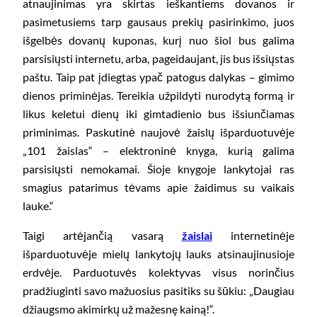
atnaujinimas yra skirtas ieškantiems dovanos ir
pasimetusiems tarp gausaus prekių pasirinkimo, juos
išgelbės dovanų kuponas, kurį nuo šiol bus galima
parsisiųsti internetu, arba, pageidaujant, jis bus išsiųstas
paštu. Taip pat įdiegtas ypač patogus dalykas – gimimo
dienos priminėjas. Tereikia užpildyti nurodytą formą ir
likus keletui dienų iki gimtadienio bus išsiunčiamas
priminimas. Paskutinė naujovė žaislų išparduotuvėje
„101 žaislas“ – elektroninė knyga, kurią galima
parsisiųsti nemokamai. Šioje knygoje lankytojai ras
smagius patarimus tėvams apie žaidimus su vaikais
lauke.“
Taigi artėjančią vasarą
žaislai
internetinėje
išparduotuvėje mielų lankytojų lauks atsinaujinusioje
erdvėje. Parduotuvės kolektyvas visus norinčius
pradžiuginti savo mažuosius pasitiks su šūkiu: „Daugiau
džiaugsmo akimirkų už mažesnę kainą!“.