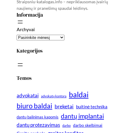
Straipsniu-katalogas.info – nepriklausomas įvairių
naujienų ir pranešimų spaudai leidinys.
Informacija
Archyvai
Kategorijos
Temos
baldai
advokatai
advokatų kontora
biuro baldai
breketai
buitinė technika
dantų implantai
dantų balinimas kapomis
dantų protezavimas
darbo skelbimai
darbo
greitas kreditas