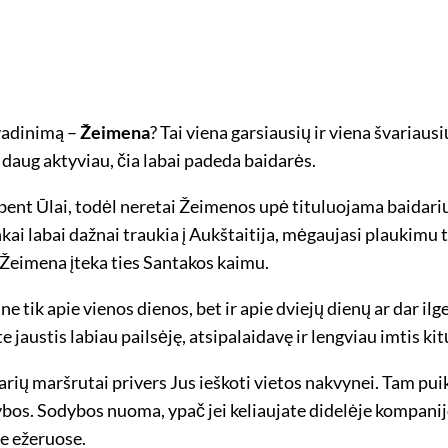
avadinimą –
Žeimena
? Tai viena garsiausių ir viena švariausių
daug aktyviau, čia labai padeda baidarės.
nebent Ūlai, todėl neretai Žeimenos upė tituluojama baidari
ai labai dažnai traukia į Aukštaitija, mėgaujasi plaukimu ti
ią Žeimena įteka ties Santakos kaimu.
 tik apie vienos dienos, bet ir apie dviejų dienų ar dar il
e jaustis labiau pailsėję, atsipalaidavę ir lengviau imtis k
rių maršrutai privers Jus ieškoti vietos nakvynei. Tam puiki
os. Sodybos nuoma, ypač jei keliaujate didelėje kompanijoje
e ežeruose.