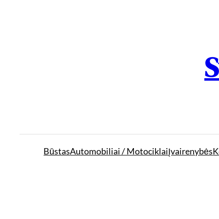
S
Būstas
Automobiliai / Motociklai
Įvairenybės
K