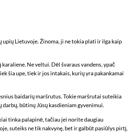
 upių Lietuvoje. Žinoma, ji ne tokia plati ir ilga kaip
ų karaliene. Ne veltui. Dėl švaraus vandens, ypač
ek šia upe, tiek ir jos intakais, kurių yra pakankamai
gesnius baidarių maršrutus. Tokie maršrutai suteikia
itų darbų, būtinų Jūsų kasdieniam gyvenimui.
ai tinka palapinė, tačiau jei norite daugiau
, suteiks ne tik nakvynę, bet ir galbūt pasiūlys pirtį,