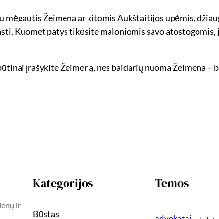
iau mėgautis Žeimena ar kitomis Aukštaitijos upėmis, džiau
asti. Kuomet patys tikėsite maloniomis savo atostogomis, jo
 būtinai įrašykite Žeimeną, nes baidarių nuoma Žeimena – b
Kategorijos
Temos
ienų ir
Būstas
advokatai