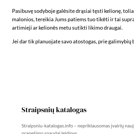
Pasibuvę sodyboje galėsite drąsiai tęsti kelionę, tol
malonios, tereikia Jums patiems tuo tikėti ir tai supr
artimieji ar kelionės metu sutikti likimo draugai.
Jei dar tik planuojate savo atostogas, prie galimybių
Straipsnių katalogas
Straipsniu-katalogas.info – nepriklausomas įvairių nauj
pranešimų spaudai leidinys.