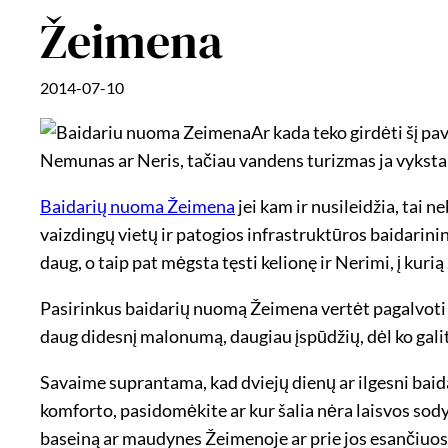
Žeimena
2014-07-10
Ar kada teko girdėti šį p
Nemunas ar Neris, tačiau vandens turizmas ja vyksta 
Baidarių nuoma Žeimena
jei kam ir nusileidžia, tai 
vaizdingų vietų ir patogios infrastruktūros baidarinink
daug, o taip pat mėgsta tęsti kelionę ir Nerimi, į kur
Pasirinkus baidarių nuomą Žeimena vertėt pagalvoti ne
daug didesnį malonumą, daugiau įspūdžių, dėl ko galit
Savaime suprantama, kad dviejų dienų ar ilgesni baida
komforto, pasidomėkite ar kur šalia nėra laisvos sodyb
baseiną ar maudynes Žeimenoje ar prie jos esančiuos