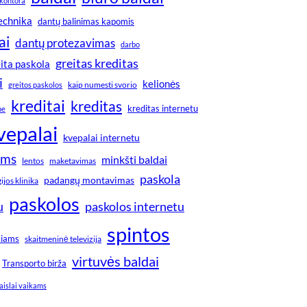
kontora
technika
dantų balinimas kapomis
ai
dantų protezavimas
darbo
greitas kreditas
ita paskola
i
kelionės
greitos paskolos
kaip numesti svorio
kreditai
kreditas
kreditas internetu
ne
vepalai
kvepalai internetu
ims
minkšti baldai
lentos
maketavimas
paskola
padangų montavimas
jos klinika
paskolos
u
paskolos internetu
spintos
kiams
skaitmeninė televizija
virtuvės baldai
Transporto birža
aislai vaikams