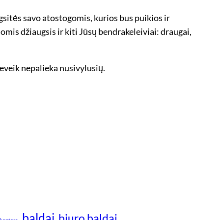
gsitės savo atostogomis, kurios bus puikios ir
mis džiaugsis ir kiti Jūsų bendrakeleiviai: draugai,
eveik nepalieka nusivylusių.
baldai
biuro baldai