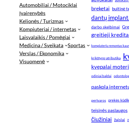
advokatų 
Automobiliai / Motociklai
breketai
buitinė 
Įvairenybės
dantų implant
Kelionės / Turizmas
Gre
darbo skelbimai
Kompiuteriai / internetas
greitieji kredita
Laisvalaikis / Pomėgiai
Medicina / Sveikata
Sportas
kompiuteriu remontas kau
Verslas / Ekonomika
k
krikštynų atributika
Visuomenė
kvepalai moter
odiniai baldai
odontologi
paskola internet
prekės kūdi
pertvaros
teisinės paslaugos
čiužiniai
žaislai
ž